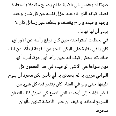
صوتا أو ينغمس في قضية ما لم يصبح مكتملا باستعادة
نصف كيانه الذي تاه عنه. عزل نفسه عن كل شئ. وحدد
وجهة وحيدة و راح يقصف و يلطف عبر رسائل كان لا
يبدو أن لها نهاية.
في لحظات استراحته حين كان يرفع رأسه عن الاوراق،
كان يلقي نظرة على الركن الآخر من الغرفة ليتأكد من انك
هناك ،ثم يحكي.كيف انه حين رآها أول مرة، أدرك أنها
دون سواها هي الانثى الوحيدة في هذا المعمور. كل
اللواتي مررن به لم يحدثن به أي تأثير. لكن محرد أن يلوح
طيفها حتى ولو في المنام كان يتغير فيه كل شئ. من
نبض فؤاده إلى أوعيته التي تتسع كي تسهل ذلك التدفق
السريع لدمائه. و كيف أن حتى الامكنة تتلون بألوان
سحرها.