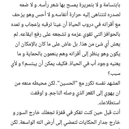
بابتسامة و لا بتمريرة يمسح بها شعر رأسه. و لا ضمه
لصدره لتتناهى إليه حرارة أنفاسه.و لا أحس وهو يزحف
مع أقرانه في دروب الحياة أن عينا ترقبه بإعجاب و تمده
بالحوافز التي تقوي عزمه و تشجعه على رفع ايقاعه. لم
يعش أي شئ من هذا. بل عاش على ما كان بالإمكان ان
يكون وهو ينظر إلى أقرانه وهم ينعمون بالحماية و ما
يعنيه وجود أب في الحياة. فكيف يمكن أن يبتسم؟ و لأي
سبب؟
المشهد نفسه تكرر مع "الحسين". لكن محيطه منعه من
ان يهوي إلى القعر الذي وصله الناجم. و اوقفت
استطلاعك.
أنت قبل حين كنت تفكر في قفزة تجعلك خارج السور و
خارج جدار الحكايات لتمضي إلى أرض الله الواسعة. لكن