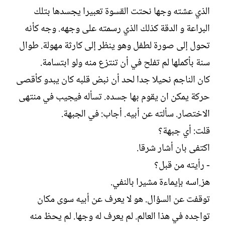
الذي عشته وجها نحتت القسوة تعبيرا يجسدها بتلك
البراعة و الدقة كذلك الذي رسمته على وجهه. وجه كأنه
تحول إلى صورة لطفل وهو ينظر إلى كارثة مهولة. طوال
سنة بأكملها لم تفلح في أن تنتزع منه ولو ابتسامة.
كان الناجم نحيلا جدا لحد أن نبض قلبه كان يبدو كأقصى
حركة يمكن ان يقوم بها جسده. تسأله فيجيب في منتهى
الاختصار. سألته عن أبيه. أجاب: في الجبهة.
قلت: أي جبهة؟
اكتفى بان أشار شرقا.
- رأيته من قبل؟
هز ٍاسه بإيماءة مشيرا بالنفي.
توقفت عن السؤال. هو لا يعرف عن أبيه سوى مكان
تواجده في هذا العالم. لم يعرف له وجها. لم يحظ منه