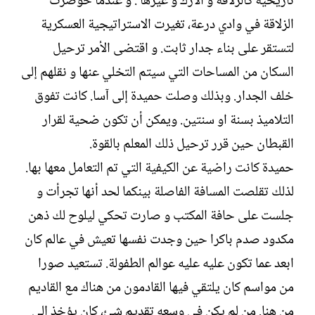
تاريخية كالزلاقة و الارك و غيرها . و عندما حوصرت
الزلاقة في وادي درعة، تغيرت الاستراتيجية العسكرية
لتستقر على بناء جدار ثابت. و اقتضى الأمر ترحيل
السكان من المساحات التي سيتم التخلي عنها و نقلهم إلى
خلف الجدار. وبذلك وصلت حميدة إلى آسا. كانت تفوق
التلاميذ بسنة او سنتين. ويمكن أن تكون ضحية لقرار
القبطان حين قرر ترحيل ذلك المعلم بالقوة.
حميدة كانت راضية عن الكيفية التي تم التعامل معها بها.
لذلك تقلصت المسافة الفاصلة بينكما لحد أنها تجرأت و
جلست على حافة المكتب و صارت تحكي ليلوح لك ذهن
مكدود صدم باكرا حين وجدت نفسها تعيش في عالم كان
ابعد عما تكون عليه عليه عوالم الطفولة. تستعيد صورا
من مواسم كان يلتقي فيها القادمون من هناك مع القاديم
من هنا. من لم يكن في وسعه تقديم شئ، كان يؤخذ إلى