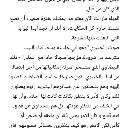
ش
الذي كان من قبل.
ا
ء
المهلة مازالت الآن مفتوحة. يمكنك بقفزة صغيرة أن تضع
نفسك خارج كل الحكايات، إلا أنك لن تجد أبدا البوابة
التي انبعثت منها مشرعة.
صوت :الخيبري "وهو في جلسته وسط فناء البيت
تنتزعك من شرودك مؤججا سجالا حادا مع "عدلي" - ذلك
البيضاوي الذي ستسخر أسرته إمكانياتها من أجل انتشاله
من آسا - الخيبري يقول صارخا: جالسوا الضباط و انصتوا
إليهم وهم يتحدثون عن خسائرهم البشرية. إنهم يفعلون
ذلك وكان الأمر لا يتعلق بكائنات كانت لها أحلام. وأن لها
في الخلف من ينتظر عودتها. بل هم يتحدثون عن قطع.
نعم قطع و كان الأمر يعني فقدان ملعقة أو صحن أو
كأس.لكن الادهى هو كيف ينظرون لخسائر خصومهم. فاي