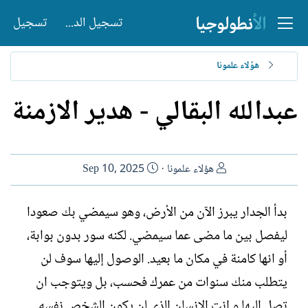
تسجيل الدخول
تسجيل
هؤلاء علمونا
عبدالله البقالي - هدير الازمنة
ا
ت
هؤلاء علمونا
Sep 10, 2025
ل
ا
ك
ر
بدأ الجدار يبرز الآن من الأرض، وهو سيمضي بك صعودا
ا
ي
ليفصل بين ما مضى عما سيمضي. لكنه سور بدون بوابة،
ت
خ
ب
ا
أو انها كامنة في مكان ما بعيد. الوصول إليها سوف لن
ل
يتطلب منك سنوات من عمرك فحسب، بل ويتوجب ان
إ
ن
تصل إليها و انت الإنسان الذي لن يكون الشخص نفسه