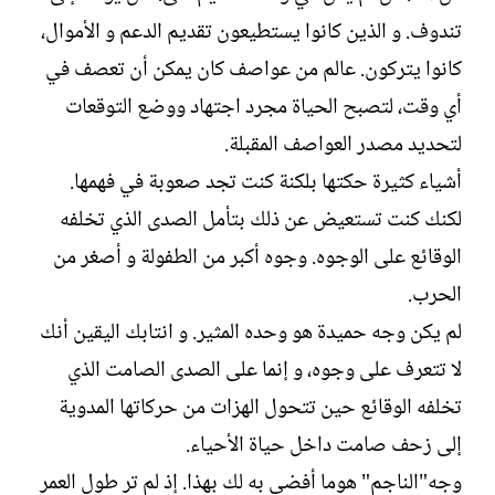
تندوف. و الذين كانوا يستطيعون تقديم الدعم و الأموال،
كانوا يتركون. عالم من عواصف كان يمكن أن تعصف في
أي وقت، لتصبح الحياة مجرد اجتهاد ووضع التوقعات
لتحديد مصدر العواصف المقبلة.
أشياء كثيرة حكتها بلكنة كنت تجد صعوبة في فهمها.
لكنك كنت تستعيض عن ذلك بتأمل الصدى الذي تخلفه
الوقائع على الوجوه. وجوه أكبر من الطفولة و أصغر من
الحرب.
لم يكن وجه حميدة هو وحده المثير. و انتابك اليقين أنك
لا تتعرف على وجوه، و إنما على الصدى الصامت الذي
تخلفه الوقائع حين تتحول الهزات من حركاتها المدوية
إلى زحف صامت داخل حياة الأحياء.
وجه"الناجم" هوما أفضى به لك بهذا. إذ لم تر طول العمر