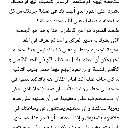
ستحمله إليهم، أم ستفض الرسائل لتضيف إليها أو تحذف
متمردا على الدور الذي أنيط بك في عملية جردتك من كل
ما تحمله و صنفتك على أنك مجرد وسيلة؟
طبعك المتمرد هو الذي قادك إلى هنا. و هذا هو الجحيم
الذي بشرك به مدير المركز. و انت لم تعرف في اللغة
لمفردة الجحيم جمعا . و معنى ذلك أنه ليس هناك جحيم
آخر يمكن أن يبعثوا بك إليه. لأنك الآن في الحد الأقصى و
الأقسى للنقمة. و لن تعود إليهم مهما حصل بثوب التائب.
ما كان خاف عنك أنك امام اطفال. هم بالتأكيد ليسوا في
حاجة إلى خطب. و لذا ارتأيت أن قمة الإنجاز الذي يمكن
ان تساعدهم فيه على تحقيقها، هي أن تعينهم على هدم
رمزية سلطتك و ان تجعلهم يستغنون عن وساطتك في
علاقتهم بالمعرفة. و إذا استطعت أن تنجز هذا، فسيحق
لك أن تصرخ بأعلى صوتك بكونك نجحت في فتح ثغرة