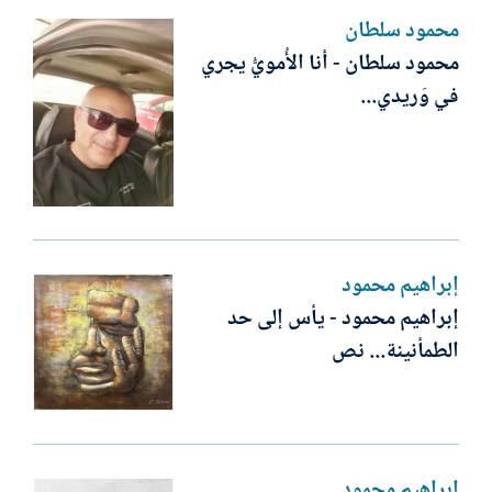
محمود سلطان
محمود سلطان - أنا الأُمويُّ يجري
في وَريدي...
إبراهيم محمود
إبراهيم محمود - يأس إلى حد
الطمأنينة... نص
إبراهيم محمود