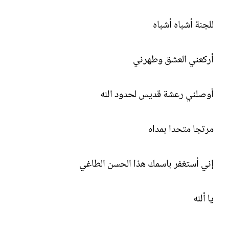
للجنة أشباه أشباه
أركعني العشق وطهرني
أوصلني رعشة قديس لحدود الله
مرتجا متحدا بمداه
إني أستغفر باسمك هذا الحسن الطاغي
يا ألله