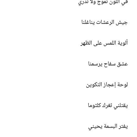
في اللون نموج ولا ندري
جيش الرعشات يناغلنا
ألوية اللمس على الظهر
عشق سفاح يرسمنا
لوحة إعجاز التكوين
يقتلني ثغرك كلثوما
يفتر البسمة يحيني