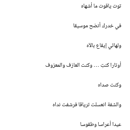
توت ياقوت ما أشهاه
في خدرك أنضح موسيقا
ولهاثي إيقاع بالآه
أوتارا كنتِ … وكنت العازف والمعزوف
وكنت صداه
والشفة انعسلت ترياقا فرشفت نداه
عيدا أعراسا وطقوسا