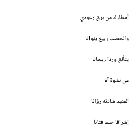
ل
إ
ن
أمطارك من برق رعودي
ش
ا
ء
والخصب ربيع بهوانا
يتألق وردا ريحانا
من نشوة آه
المعبد شادته رؤانا
إشراقا حلما فتانا