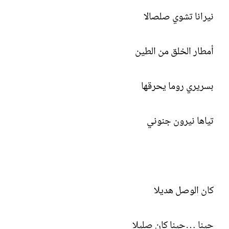
نيرانا تشوي صلصالا
أمطار الخلق من الطين
بسريري روما يحرقها
تياها نيرون جنوني
كان الوصل هديلا
حينا …حينا كان صليلا