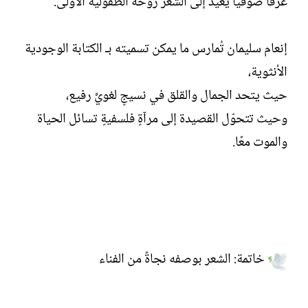
عزفًا صوفيًّا يعيد إلى الشعر روحه الطفولية الأولى.
إنعام سليمان تُمارس ما يمكن تسميته بـ الكتابة الوجودية
الأنثوية،
حيث يتحد الجمال والقلق في نسيجٍ لغويٍّ رفيع،
وحيث تتحوّل القصيدة إلى مرآةٍ فلسفيةٍ تسائل الحياة
والموت معًا.
خاتمة: الشعر بوصفه نجاةً من الفناء