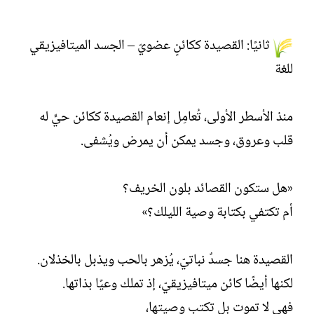
ثانيًا: القصيدة ككائنٍ عضويّ – الجسد الميتافيزيقي
للغة
منذ الأسطر الأولى، تُعامِل إنعام القصيدة ككائن حيٍّ له
قلب وعروق، وجسد يمكن أن يمرض ويُشفى.
«هل ستكون القصائد بلون الخريف؟
أم تكتفي بكتابة وصية الليلك؟»
القصيدة هنا جسدٌ نباتيّ، يُزهر بالحب ويذبل بالخذلان.
لكنها أيضًا كائن ميتافيزيقيّ، إذ تملك وعيًا بذاتها.
فهي لا تموت بل تكتب وصيتها،