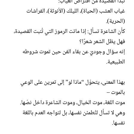
تبدأ القصيدة من افتراض الغياب:
غياب العشب (الحياة)، الليلك (الأنوثة)، الفراشات
(الحرية).
كأن الشاعرة تسأل: إذا ماتت الرموز التي تُنبت القصيدة،
فهل يظل الشعر شعرًا؟
إنه سؤال وجوديّ عن بقاء الفن حين تموت شروطه
الطبيعية.
بهذا المعنى، يتحوّل “ماذا لو” إلى تمرين على الوعي
بالموت –
موت اللغة، موت الخيال، وموت الشاعرة داخل نصّها.
وهي لا تسأل لتُطمئن نفسها، بل لتواجه العدم باللغة
نفسها.