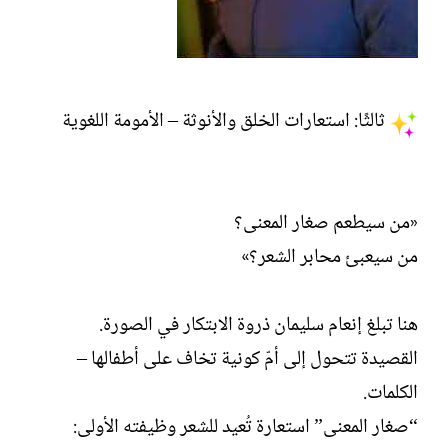
ثالثًا: استعارات الخلق والأنوثة – الأمومة اللغوية
«من سيطعم صغار المعنى؟
من سيعبئ محابر الشعر؟»
هنا تبلغ إنعام سليمان ذروة الابتكار في الصورة.
القصيدة تتحول إلى أمّ كونية تخاف على أطفالها –
الكلمات.
“صغار المعنى” استعارة تُعيد للشعر وظيفته الأولى: