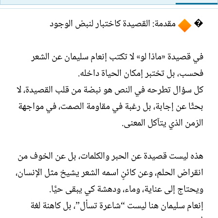
ت
خ
ب
ا
�
مقدمة: القصيدة كاختبار لنبض الوجود
ل
إ
ن
في قصيدة «ماذا لو» لا تكتب إنعام سليمان عن الشعر
ش
فحسب، بل تختبر إمكان الحياة داخله.
ا
ء
كل سؤال تطرحه في النص هو نبضة من قلب القصيدة، لا
بحثًا عن إجابة، بل رغبة في مقاومة الصمت، في مواجهة
الزمن الذي يتآكل المعنى.
هذه ليست قصيدة عن الحبر والكلمات، بل عن الخوف من
انقراض الحلم، وعن كائنٍ اسمه الشعر يشيخ مثل الإنسان،
ويحتاج إلى عناية، وماء، ودهشة كي يبقى حيًّا.
إنعام سليمان هنا ليست “شاعرة تسأل”، بل كاهنة لغة