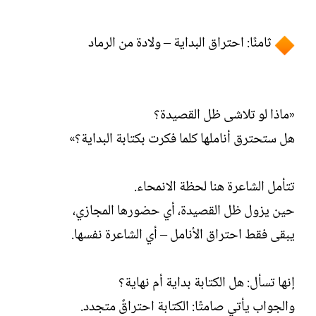
ثامنًا: احتراق البداية – ولادة من الرماد
«ماذا لو تلاشى ظل القصيدة؟
هل ستحترق أناملها كلما فكرت بكتابة البداية؟»
تتأمل الشاعرة هنا لحظة الانمحاء.
حين يزول ظل القصيدة، أي حضورها المجازي،
يبقى فقط احتراق الأنامل – أي الشاعرة نفسها.
إنها تسأل: هل الكتابة بداية أم نهاية؟
والجواب يأتي صامتًا: الكتابة احتراقٌ متجدد.