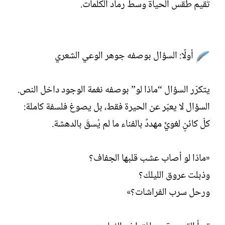
تُقيم طقس الحياة وسط رماد الكلمات.
أولًا: السؤال بوصفه جوهر الوعي الشعري
يتكرّر السؤال “ماذا لو” بوصفه نغمة الوجود داخل النص.
السؤال لا يعبّر عن الحيرة فقط، بل يصوغ فلسفة كاملة:
كلّ كائنٍ لغويٍّ مهددٌ بالفناء ما لم يُسقَ بالدهشة.
«ماذا لو أصاب عشب قلبها الجفاف؟
وذبلت عروق الليلك؟
ورحل سرب الفراشات؟»