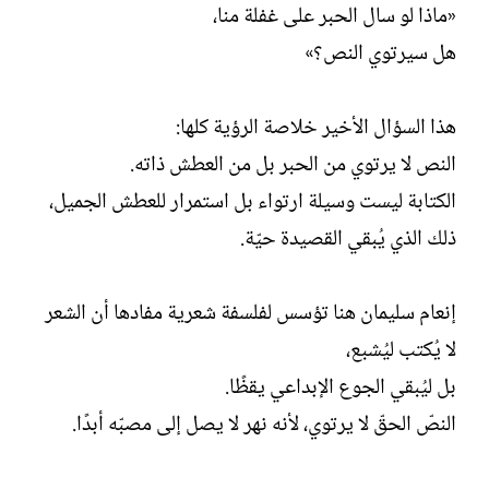
«ماذا لو سال الحبر على غفلة منا،
هل سيرتوي النص؟»
هذا السؤال الأخير خلاصة الرؤية كلها:
النص لا يرتوي من الحبر بل من العطش ذاته.
الكتابة ليست وسيلة ارتواء بل استمرار للعطش الجميل،
ذلك الذي يُبقي القصيدة حيّة.
إنعام سليمان هنا تؤسس لفلسفة شعرية مفادها أن الشعر
لا يُكتب ليُشبع،
بل ليُبقي الجوع الإبداعي يقظًا.
النصّ الحقّ لا يرتوي، لأنه نهر لا يصل إلى مصبّه أبدًا.