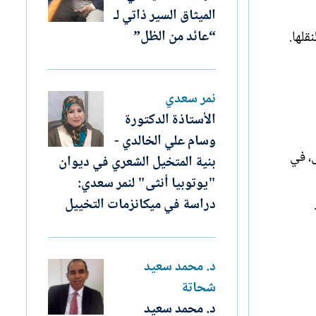
الميثاق السير ذاتي لـ
“عائد من الظل”
قلها.
نمر سعدي
الأستاذة الدكتورة
وسام علي الخالدي -
ل، في
بنية المتخيل الشعري في ديوان
"يوتوبيا أنثى" لنمر سعدي:
دراسة في ميكانزمات التخييل
د. محمد سعيد
شحاتة
د. محمد سعيد