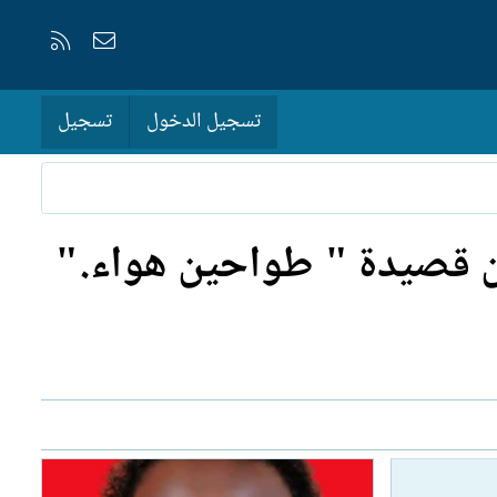
إتصل بنا
RSS
تسجيل الدخول
تسجيل
عن قصيدة " طواحين هواء."