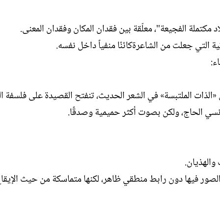
 مكتملة الفجيعة"، معلّقة بين فقدان المكان وفقدان المعنى.
ة التي جعلت من الشاعرةكائنًا منفياً داخل نفسه.
ء:
 «الذات الملتبسة» في الشعر الحديث، تنفتح القصيدة على فلسفة ال
سي الحاج، ولكن بصوت أكثر حميمية وصدقًا.
والهذيان.
 الصور فيها دون رابط منطقي ظاهر، لكنها متماسكة من حيث الإيقا