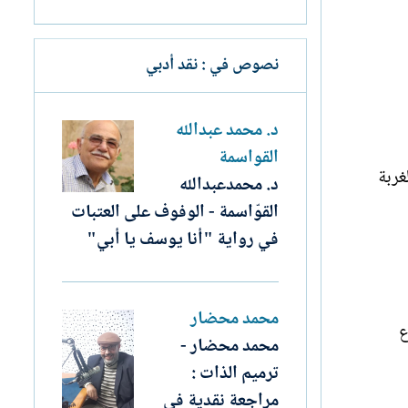
نصوص في : نقد أدبي
د. محمد عبدالله
القواسمة
غربة
د. محمدعبدالله
القوّاسمة - الوفوف على العتبات
في رواية "أنا يوسف يا أبي"
محمد محضار
ع
محمد محضار -
ترميم الذات :
مراجعة نقدية في