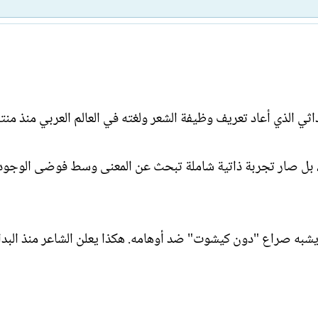
ا
ي
ت
خ
ب
ا
ل
إ
ن
ش
ي الذي أعاد تعريف وظيفة الشعر ولغته في العالم العربي منذ م
ا
ء
عة، بل صار تجربة ذاتية شاملة تبحث عن المعنى وسط فوضى الوجود
يشبه صراع "دون كيشوت" ضد أوهامه. هكذا يعلن الشاعر منذ البدا