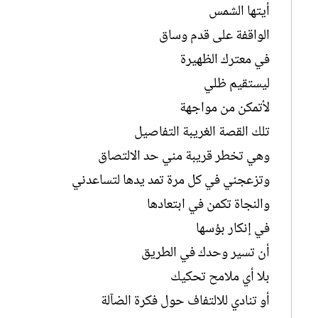
أيتها الشمس
الواقفة على قدم وساق
في معترك الظهيرة
ليستقيم ظلي
لأتمكن من مواجهة
تلك القصة الغريبة التفاصيل
وهي تخطر قريبة مني حد الالتصاق
وتزعجني في كل مرة تمد يدها لتساعدني
والنجاة تكمن في ابتعادها
في إنكار بؤسها
أن تسير وحدك في الطريق
بلا أي ملامح تحكيك
أو تنادي للالتفاف حول فكرة الضآلة