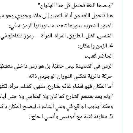
"وحدها اللغة تحتمل كل هذا الهذيان"
هنا تتحول اللغة من أداة للتعبير إلى ملاذ وجودي، وهو من
الصور الشعرية بدورها تتعدد مستوياتها الرمزية في:
الشمس، الظل، الطريق، المرآة، المرأة— رموز تتقاطع في 
4. الزمن والمكان:
الحاضر كعبء
الزمن في القصيدة ليس خطيًا، بل هو زمن داخلي متشظٍ ، ي
حركة دائرية تعكس الدوران الوجودي ذاته.
أما المكان فهو فضاء غائم ،شارع، مقهى، كشك، مرآة، لكنها
"ولم يعد بعدهم الشارع كما كان ولا المقاهي ولا حتى أيا
وهكذا يذوب الواقع في وعي الشاعرة، ليصبح المكان ذاكرة
5. مقارنة فنية مع أدونيس وأنسي الحاج :