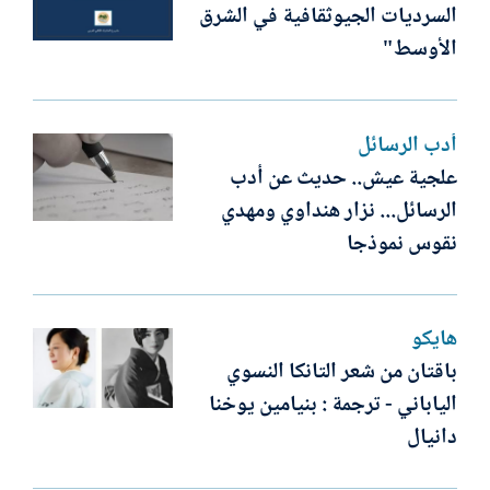
السرديات الجيوثقافية في الشرق
الأوسط"
أدب الرسائل
علجية عيش.. حديث عن أدب
الرسائل... نزار هنداوي ومهدي
نقوس نموذجا
هايكو
باقتان من شعر التانكا النسوي
الياباني - ترجمة : بنيامين يوخنا
دانيال