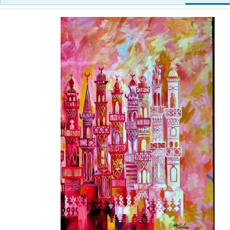
ت
خ
ب
ا
ل
إ
ن
ش
ا
ء