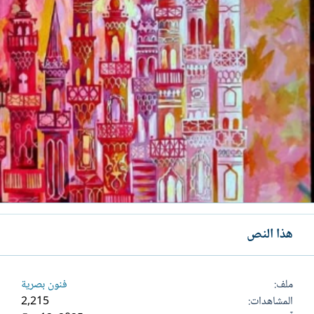
هذا النص
ملف
فنون بصرية
المشاهدات
2,215