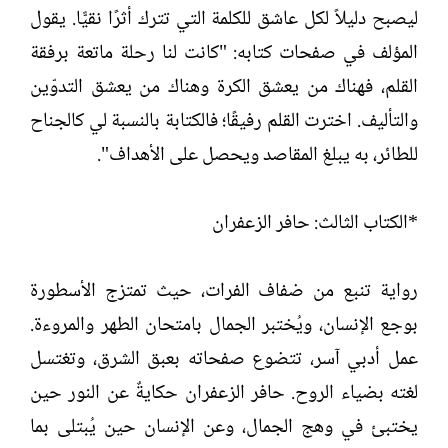
ليصبح دليلاً لكل عاشق للكلمة التي تترك أثرًا نقيًّا. يقول
المؤلف في صفحات كتابه: "كانت لنا رحلة ماتعة برفقة
القلم، فهناك من يعشق الكرة وهناك من يعشق التدوّين
والتأليف. اخترت القلم رفيقًا؛ فالكتابة بالنسبة لي كالجناح
للطائر، به يبلغ المقاصد ويحصل على الأهداف".
*الكتاب الثالث: حافر الزعفران
رواية تنبع من ضفاف الفرات، حيث تمتزج الأسطورة
بوجع الإنسان، ويُختبر الجمال بامتحان الطهر والمروءة.
عمل أدبي آسر، تتضوع صفحاته بعبق الشرق، وتغتسل
لغته بضياء الروح. حافر الزعفران حكايةٌ عن النور حين
يختبئ في وهج الجمال، وعن الإنسان حين يُبتلى بما