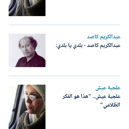
عبدالكريم كاصد
عبدالكريم كاصد - بلدي يا بلدي:
علجية عيش
علجية عيش.. "هذا هو الفكر
الظّلامي"