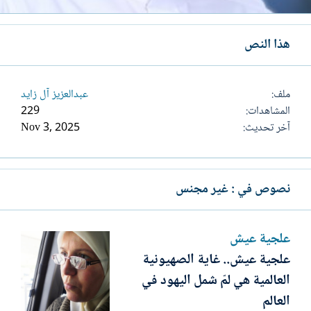
هذا النص
ملف
عبدالعزيز آل زايد
المشاهدات
229
آخر تحديث
Nov 3, 2025
نصوص في : غير مجنس
علجية عيش
علجية عيش.. غاية الصهيونية
العالمية هي لمّ شمل اليهود في
العالم