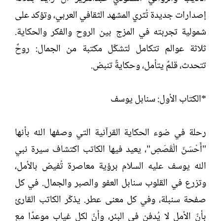
ش
إصدارات جديدة تُثري المشهد الثقافي العربي، وتؤكد على
ا
ء
شمولية تجربته في المزج بين الروح والفكر والحكاية.
ثلاثة عوالم تتكامل لتشكّل مكتبة من الجمال: روحٌ
تتحدث، قلمٌ يتأمل، وحكايةٌ تنبض.
*الكتاب الأول: سنابل يوسف
رحلة في ضوء الحكاية القرآنية التي وصفها الله بأنها
"أَحْسَنَ الْقَصَصِ"، يعيد فيها الكاتب اكتشاف سيرة نبي
الله يوسف عليه السلام برؤية معاصرة تُفيض بالأمل،
وتزرع في القلوب سنابل العفو والصبر والجمال. في كل
صفحة سنبلة، وفي كل معنى عطر. يذكّر الكاتب القارئ
بأنّ الأمل لا يُدفن في البئر، وأنّ لكل غياب موعدًا مع