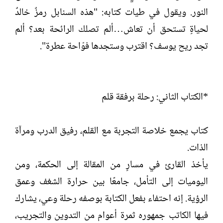
النور. ويقول في طيات كتابه: "هذه السنابل رمزٌ خالدٌ
لحياةٍ تستحق أن تعاش…ألم تصلك الرائحة بعد؟ ألم
تجد ريح يوسف؟ اقترب وستجدها فوّاحة عطرة".
*الكتاب الثاني: رحلة برفقة قلم
كتاب يجمع خلاصة التجربة مع القلم، رفيق الدرب ومرآة
الذات.
يأخذ القارئ في مسارٍ من المقالة إلى الحكمة، ومن
اليوميات إلى التأمل، جامعًا بين حرارة الشغف وعمق
الرؤية. إنه احتفاء بفعل الكتابة بوصفه رحلة وعي، يشارك
فيها الكاتب جمهوره ثمرة أعوام من التدوين والتجريب،