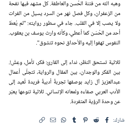
وهبه الله من فتنة الحُسن والعاطفة. كل مشهد فيها نفحة
من الزعفران، وكل فصل نهر من السرد يسيل من الفرات
ولا يصب إلا في القلب. جاء في سطور روايته: "لم يُعطَ
أحد من الحُسْن كما أعطي، وكأنه وارث يوسف بن يعقوب.
النفوس تهفوا إليه والأحداق نحوه تتشوق".
ثلاثية تستحق النظر، نداء إلى القارئ: فكر، تأمل، وعِشْ!.
بين الفكر والوجدان، بين المقال والرواية، تتجلّى أعمال
عبدالعزيز آل زايد بوصفها تجربةً أدبيةً فريدة تُعيد إلى
الأدب العربي صفاءه ولمعانه الإنساني. ثلاثية تنوعها يعبّر
عن وحدة الرؤية المتفردة.​
فيسبوك
Reddit
Pinterest
Tumblr
WhatsApp
الرابط
البريد الإلكتروني
شارك: