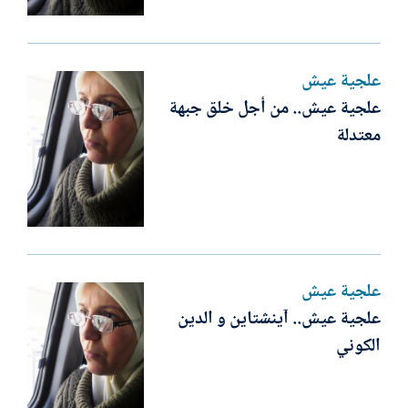
علجية عيش
علجية عيش.. من أجل خلق جبهة
معتدلة
علجية عيش
علجية عيش.. آينشتاين و الدين
الكوني