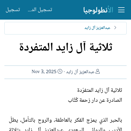
تسجيل الدخول
تسجيل
عبدالعزيز آل زايد
ثلاثية آل زايد المتفردة
ا
ت
عبدالعزيز آل زايد
Nov 3, 2025
ل
ا
ك
ر
ثلاثية آل زايد المتفرّدة
ا
ي
الصادرة عن دار زحمة كُتَّاب
ت
خ
ب
ا
ل
بالحبر الذي يمزج الفكر بالعاطفة، والروح بالتأمل، يطلّ
إ
ن
الأديب والروائي السعودي عبدالعزيز آل زايد بثلاثة