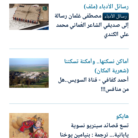
رسائل الأدباء (ملف)
مصطفى غلمان رسالة
رسائل الأدباء
إلى صديقي الشاعر العُماني محمد
علي الكندي
أماكن نسكنها.. وأمكنة تسكننا
(شعرية المكان)
أحمد كفافي - قناة السويس..هل
من منافس!!!
هايكو
تسع قصائد سينريو نسوية
يابانية... ترجمة : بنيامين يوخنا