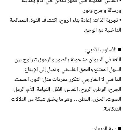
• القدس: المدينة التي تظهر ككائن حي، كأمٍّ ومدينة
ورسالة وجرح ونور.
• تجربة الذات: إعادة بناء الروح، اكتشاف القوة، المصالحة
الداخلية مع الوجع.
■ الأسلوب الأدبي:
اللغة في الديوان مشحونة بالصور والرموز، تتراوح بين
السهل الممتنع والعمق الفلسفي، وتميل إلى الإيقاع
الداخلي لا الخارجي. تتكرر مفردات مثل: النور، الصمت،
الجرح، الوطن، الروح، القدس، الظل، القيامة، الأم، الرمل،
الصوت، الحزن، المطر… وهو ما يخلق شبكة من الدلالات
المتكاملة.
■ بنية الديوان: