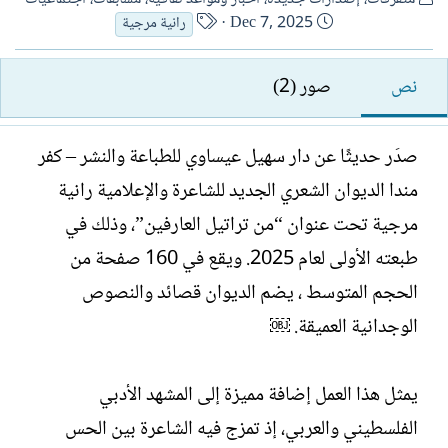
ل
ت
ا
Dec 7, 2025
رانية مرجية
ك
ا
س
ا
ر
م
نص
صور (2)
ت
ي
ا
ب
خ
ل
ا
ك
صدَر حديثًا عن دار سهيل عيساوي للطباعة والنشر – كفر
ل
ا
مندا الديوان الشعري الجديد للشاعرة والإعلامية رانية
إ
ت
ن
ب
مرجية تحت عنوان “من تراتيل العارفين”، وذلك في
ش
طبعته الأولى لعام 2025. ويقع في 160 صفحة من
ا
ء
الحجم المتوسط ، يضم الديوان قصائد والنصوص
الوجدانية العميقة. ￼
يمثل هذا العمل إضافة مميزة إلى المشهد الأدبي
الفلسطيني والعربي، إذ تمزج فيه الشاعرة بين الحس