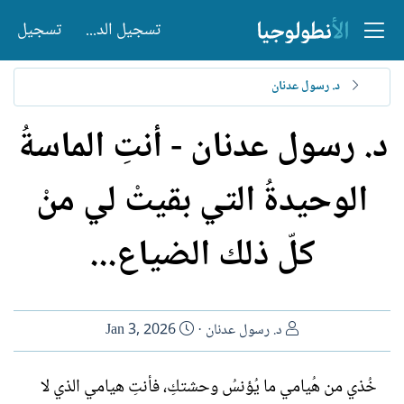
تسجيل الدخول
تسجيل
د. رسول عدنان
د. رسول عدنان - أنتِ الماسةُ
الوحيدةُ التي بقيتْ لي منْ
كلّ ذلك الضياع...
ا
ت
د. رسول عدنان
Jan 3, 2026
ل
ا
ك
ر
خُذي من هُيامي ما يُؤنسُ وحشتكِ، فأنتِ هيامي الذي لا
ا
ي