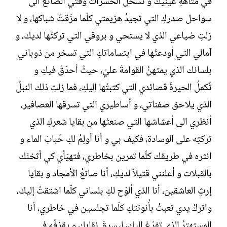
في متاهةِ عينيك و تسحل الحسراتُ وقتي الضائع الى
سواحل صدركِ التي تجيدُ هزيمتي كلّما مزّقتُ شباكها، و لا
زلتِ ضياعي الذي لا يستحي و بروقي التي تركتُها لديك، و
آمالي التي أودعتُها في ابتساماتكِ التي تسخر من ذوباني
بلسانك الذي يمتهنُ القوامةَ عليّ، حيثُ أحدّقُ فيكِ و
تُكملُ الحيرةُ قصائدي التي كتبتُها إليكِ، فما زلتِ ذلك النبلُ
الذي يلاحق صفناتي، و أساطيري التي تسرقها العصافير،
أنظري الى أعشاشها التي صنعتْها من بقايا شعركِ الذي
تركتِه على الوسادة، فكيف بي و أنا أولِمُ لكِ حُبابَ الماء و
انثره في طريقك كلّما تمرين بخاطري، فتهيّأي كي أثخنَك
بالقبلات و أعلنني قتيلاً لديكِ، أنا صانعُ الأمجاد و بقايا
إرثِ العاشقين، أنا الذي ألوّح لكِ بلساني كلّما اشتقتُ إليك،
واتركُ يدي تعبثُ بأُنوثتكِ كلّما تجلسين في خاطري، أنا
المستهترُ الذي تفرّغ إليكِ، ليسرقَ نقابكِ و يقذفُه في