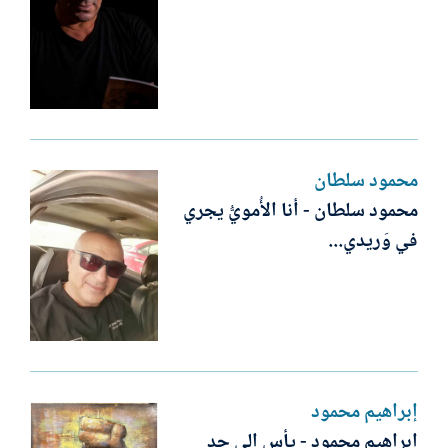
محمود سلطان
محمود سلطان - أنا الأُمويُّ يجري
في وَريدي...
إبراهيم محمود
إبراهيم محمود - يأس إلى حد