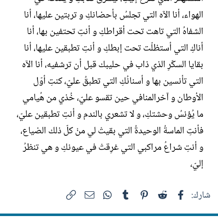
الهواء، أنا الآه التي تجلسُ بأحضانكِ و تربتين عليها، أنا
الشفاهُ التي تاهت تحت أقراطكِ و أنتِ تحتفين بها، أنا
أناكِ التي أستظلّت تحت إبطكِ و أنتِ تطبقين عليها، أنا
بقايا السكّرِ الذي ذاب في حليبك قبل أن ترشفيه، أنا الآه
التي تأنسين بها و أسنانُكِ التي تطبقُ عليّ، كنتِ أوّل
الأوطان و آخرالمنافي حين تقسو عليّ، خُذي من هُيامي
ما يُؤنسُ وحشتكِ، و لا تشعري بالندم و أنتِ تطبقين عليّ،
فأنتِ الماسةُ الوحيدةُ التي بقيتْ لي منْ كلّ ذلك الضياع،
و أنتِ شراعُ مراكبي التي غرِقتْ في عيونكِ و هي تنظرُ
إليّ،
فيسبوك
Reddit
Pinterest
Tumblr
WhatsApp
الرابط
البريد الإلكتروني
شارك: