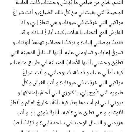
الندم، خُذي من هُيامي ما يُؤنسُ وحشتكِ، فأنتِ الماسةُ
الوحيدةُ التي بقيتْ لي منْ كلّ ذلك الضياع، و أنتِ شراعُ
مراكبي التي غرِقتْ في عيونكِ و هي تنظرُ إليّ، و انا
الفارسُ الذي أثخنكِ بالقبلات، كيف أبارزُ لسانكَ و قد
فقدتُ بوصلتي إليك؟ و تركتُ العصافير تهدهدُ أنوثتك و
تسرقُ إهابكِ و تساومني عليه، أيّتها السنابلُ الذهبيّة التي
تطوّق وحشتي، أيّتها الأعنابُ المتدليّة في طريق متاهتكِ،
كيف أدلُنّي عليكِ و قد فقدتُ بوصلتي، و أنتِ شراعُ
مراكبي التي غرقِتْ في عيونكِ؟ و أنتِ الغبشُ و كلُّ
طيوره التي تلّوح إليّ، يا كنوزي التي أحلمُ بإمتلاكِها و
ديوني التي لم أسددها بعدُ، كيف أقفُ خارجَ العالم و أنظرُ
لأنوثتكِ و هي تطبق عليّ؟ كيف أباركُ فوزي بكِ و أنتِ
هزيمتي و التسلل الوحيد في ساحة قلبي؟ و لازلتُ ألعبُ