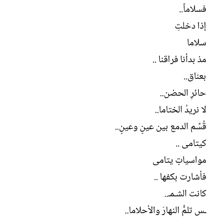
فسلاماً..
إذا دخلتِ
سلاما
مذ بدأنا فراقنا ..
بعناق..
حائرِ الحضن..
لا نريدُ الختاما..
قُسِّم الدمع بين عينٍ وعينٍ..
كيتامى ..
مواسياتٍ يتامى
فأشارت بكفها ..
كانت الشـمـ..
ـس تلمُّ النهارَ والأحلاما..