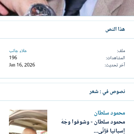
هذا النص
ملف
علاء جانب
المشاهدات
196
آخر تحديث
Jan 16, 2026
نصوص في : شعر
محمود سلطان
محمود سلطان - وشوفوا وجْهَ
إسبانيا فإنِّي...