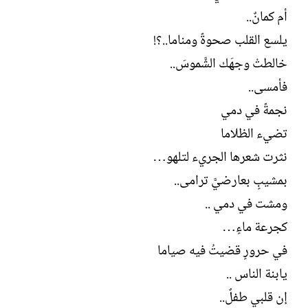
أم كمانٌ..
يلسع القلب صحوةً ومناما..؟!
خالطتْ وجهَك الشَّموسَ..
فأمسى..
نجمةً في دمي
تضيء الظلاما
نثرت شعرها الجريء لتلهو…
بمشيبٍ بعارضيَّ ترامى..
ومشت في دمي ..
كجرعة ماءٍ…
في حرورٍ قضيتُ فيه صياما
يابنة الناس ..
إن قلبي طفلٌ..