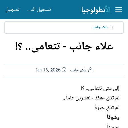
تسجيل الدخول
تسجيل
علاء جانب
علاء جانب - تتعامى.. ؟!
ا
ت
علاء جانب
Jan 16, 2026
ل
ا
ك
ر
إلى متى تتعامى.. ؟!
ا
ي
لم تذق -هكذا- لعشرين عاما ..
ت
خ
ب
ا
لم تذق حيرةً
ل
وشوقاً
إ
ن
ووجداً..