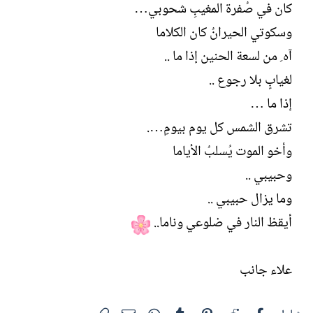
كان في صُفرة المغيبِ شحوبي…
وسكوتي الحيرانُ كان الكلاما
آه ِ من لسعة الحنين إذا ما ..
لغيابٍ بلا رجوع ..
إذا ما …
تشرق الشمس كل يوم بيومٍ….
وأخو الموت يُسلبُ الأياما
وحبيبي ..
وما يزال حبيبي ..
أيقظ النار في ضلوعي وناما..
علاء جانب