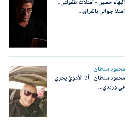
البهاء حسين - امتلأتْ طفولتى..
امتلأ جوالى بالفراق...
محمود سلطان
محمود سلطان - أنا الأُمويُّ يجري
في وَريدي...