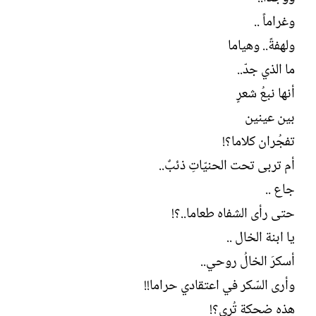
ش
وغراماً ..
ا
ء
ولهفةً.. وهياما
ما الذي جدّ..
أنها نبعُ شعرٍ
بين عينين
تفجُران كلاما؟!
أم تربى تحت الحنيّاتِ ذئبٌ..
جاع ..
حتى رأى الشفاه طعاما..؟!
يا ابنة الخال ..
أسكرَ الخالُ روحي..
وأرى السّكر في اعتقادي حراما!!
هذه ضحكة تُري؟!