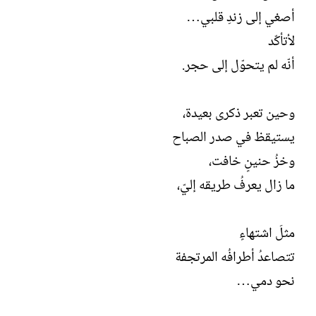
أصغي إلى زندِ قلبي…
لأتأكّد
أنّه لم يتحوّل إلى حجر.
وحين تعبر ذكرى بعيدة،
يستيقظ في صدر الصباح
وخزُ حنينٍ خافت،
ما زال يعرفُ طريقه إليّ،
مثلَ اشتهاءٍ
تتصاعدُ أطرافُه المرتجفة
نحو دمي…