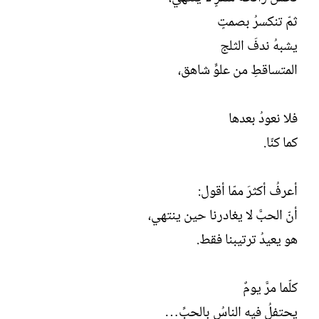
ش
ثمّ تنكسرُ بصمتٍ
ا
ء
يشبهُ ندفَ الثلج
المتساقطِ من علوٍّ شاهق،
فلا نعودُ بعدها
كما كنّا.
أعرفُ أكثرَ ممّا أقول:
أنّ الحبَّ لا يغادرنا حين ينتهي،
هو يعيدُ ترتيبنا فقط.
كلّما مرَّ يومٌ
يحتفلُ فيه الناسُ بالحبِّ…