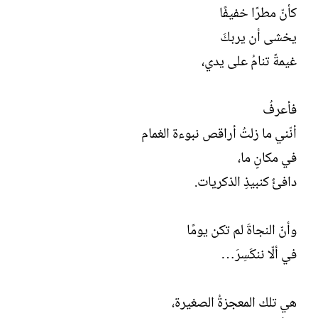
كأنّ مطرًا خفيفًا
يخشى أن يربكَ
غيمةً تنامُ على يدي،
فأعرفُ
أنّني ما زلتُ أراقص نبوءة الغمام
في مكانٍ ما،
دافئٌ كنبيذِ الذكريات.
وأنّ النجاةَ لم تكن يومًا
في ألّا ننكَسِرَ…
هي تلك المعجزةُ الصغيرة،