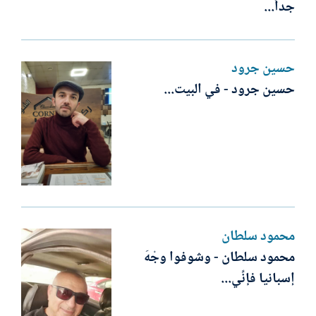
جداً...
حسين جرود
حسين جرود - في البيت...
محمود سلطان
محمود سلطان - وشوفوا وجْهَ
إسبانيا فإنِّي...