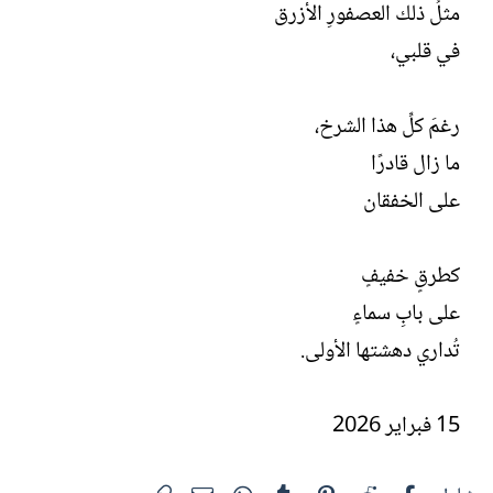
مثلُ ذلك العصفورِ الأزرق
في قلبي،
رغمَ كلِّ هذا الشرخ،
ما زال قادرًا
على الخفقان
كطرقٍ خفيفٍ
على بابِ سماءٍ
تُداري دهشتها الأولى.
15 فبراير 2026