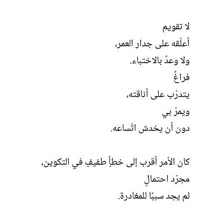
لا تقويم
أعلّقه على جدار العمر،
ولا وعدٌ بالاختباء.
فراغٌ
يتدرّب على أناقته،
ويمرّ بي
دون أن يخدش اتّساعه.
كان الأمر أقرب إلى خطأٍ طفيفٍ في التكوين،
مجرّد احتمالٍ
لم يجد سببًا للمغادرة.