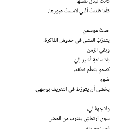
كانت تُبدِّل نفسها
كلّما ظننتُ أنّني لامستُ عبورها.
حدثٌ موسميّ
يتدرّبُ المشي في خدوش الذاكرة،
وبقي الزمن
بلا ساعةٍ تُشير إليّ—
كمحوٍ يتعلّم نطقه،
ضوءٍ
يخشى أن يتورّط في التعريف بوجهي.
ولا جهةَ لي،
سوى ارتعاشٍ يقترب من المعنى
ثم ينجو منه،