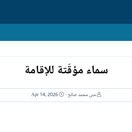
سماء مؤقّتة للإقامة
ا
ت
منى محمد صالح
Apr 14, 2026
ل
ا
ك
ر
ا
ي
ت
خ
ب
ا