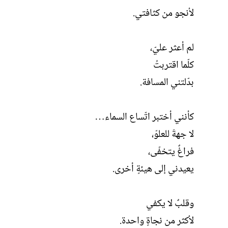
لأنجو من كثافتي.
لم أعثر عليّ،
كلّما اقتربتُ
بدّلتني المسافة.
كأنني أختبر اتّساع السماء…
لا جهةَ للعلوّ،
فراغٌ يتخفّى،
يعيدني إلى هيئةٍ أخرى.
وقلبٌ لا يكفي
لأكثر من نجاةٍ واحدة.