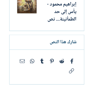
إبراهيم محمود -
يأس إلى حد
الطمأنينة... نص
شارك هذا النص
فيسبوك
Reddit
Pinterest
Tumblr
WhatsApp
البريد الإلك
الرابط