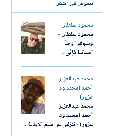
نصوص في : شعر
محمود سلطان
محمود سلطان -
وشوفوا وجْهَ
إسبانيا فإنِّي...
محمد عبدالعزيز
أحمد (محمد ود
عزوز)
محمد عبدالعزيز
أحمد (محمد ود
عزوز) - تنزلين عن سُلم الأبدية...