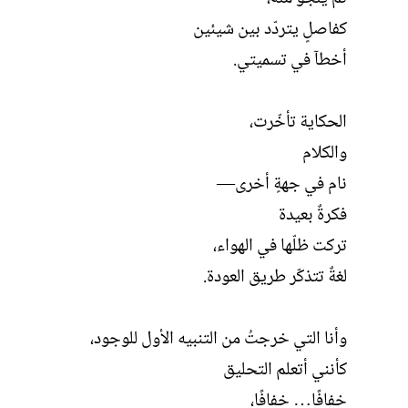
كفاصلٍ يتردّد بين شيئين
أخطآ في تسميتي.
الحكاية تأخّرت،
والكلام
نام في جهةٍ أخرى—
فكرةٌ بعيدة
تركت ظلّها في الهواء،
لغةٌ تتذكّر طريق العودة.
وأنا التي خرجتُ من التنبيه الأول للوجود،
كأنني أتعلم التحليق
خفافًا… خفافًا،