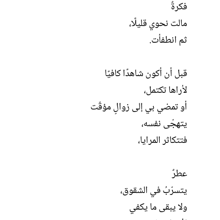
فكرةٌ
مالت نحوي قليلًا،
ثم انطفأت.
قبل أن أكون شاهدًا كافيًا
لأراها تكتمل،
أو تمضي بي إلى زوالٍ مؤقّت
يتهجّى نفسه،
فتتكاثر المرايا،
عطرٌ
يتسرّبُ في الشقوق،
ولا يبقى ما يكفي