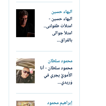
البهاء حسين
البهاء حسين -
امتلأتْ طفولتى..
امتلأ جوالى
بالفراق...
محمود سلطان
محمود سلطان - أنا
الأُمويُّ يجري في
وَريدي...
إبراهيم محمود