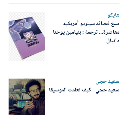
هايكو
تسع قصائد سينريو أمريكية
معاصرة... ترجمة : بنيامين يوخنا
دانيال
سعيد حجي
سعيد حجي - كيف تعلمت الموسيقا