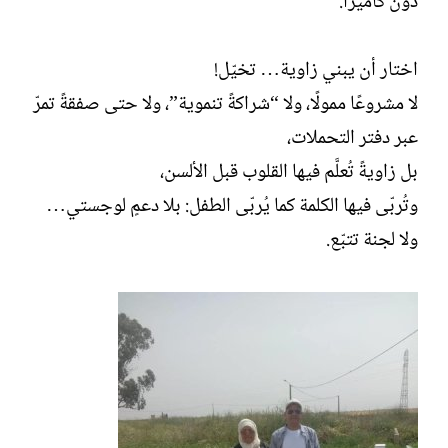
دون كاميرا.
اختار أن يبني زاوية… تخيّل!
لا مشروعًا ممولًا، ولا “شراكةً تنموية”، ولا حتى صفقةً تمرّ
عبر دفتر التحملات،
بل زاويةً تُعلَّم فيها القلوب قبل الألسن،
وتُربّى فيها الكلمة كما يُربّى الطفل: بلا دعمٍ لوجستي…
ولا لجنة تتبّع.