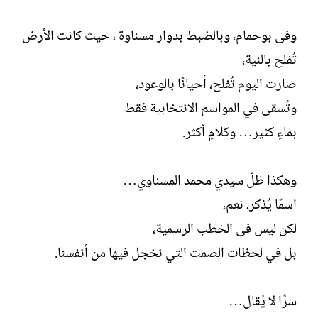
وفي بوحمام، وبالضبط بدوار مسناوة ، حيث كانت الأرض
تُفلح بالنية،
صارت اليوم تُفلح، أحيانًا بالوعود،
وتُسقى في المواسم الانتخابية فقط
بماءٍ كثير… وكلامٍ أكثر.
وهكذا ظلّ سيدي محمد المسناوي…
اسمًا يُذكر، نعم،
لكن ليس في الخطب الرسمية،
بل في لحظات الصمت التي نخجل فيها من أنفسنا.
سرًّا لا يُقال…