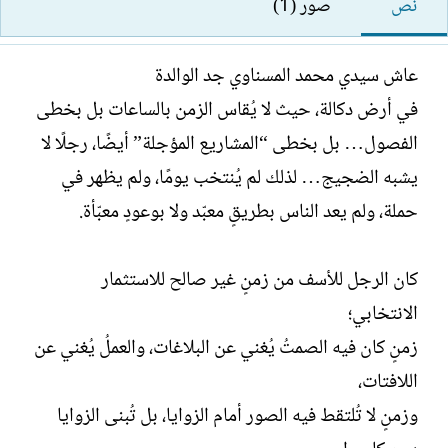
نص
صور (1)
ت
خ
ل
ب
ا
ك
ل
ا
عاش سيدي محمد المسناوي جد الوالدة
إ
ت
في أرض دكالة، حيث لا يُقاس الزمن بالساعات بل بخطى
ن
ب
ش
الفصول… بل بخطى “المشاريع المؤجلة” أيضًا، رجلًا لا
ا
يشبه الضجيج… لذلك لم يُنتخب يومًا، ولم يظهر في
ء
حملة، ولم يعد الناس بطريقٍ معبّد ولا بوعودٍ معبّأة.
كان الرجل للأسف من زمنٍ غير صالح للاستثمار
الانتخابي؛
زمنٍ كان فيه الصمتُ يُغني عن البلاغات، والعملُ يُغني عن
اللافتات،
وزمنٍ لا تُلتقط فيه الصور أمام الزوايا، بل تُبنى الزوايا