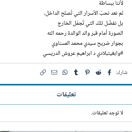
لأننا ببساطة
لم نعد نحبّ الأسرار التي تُصلح الداخل،
بل نفضّل تلك التي تُجمّل الخارج
الصورة أمام قبر والد الوالدة رحمه الله
بجوار ضريح سيدي محمد المسناوي
#وابغيتبلادي د ابراهيم عروش الدريسي
فيسبوك
Reddit
Pinterest
Tumblr
WhatsApp
الرابط
البريد الإلكتروني
شارك:
تعليقات
لا توجد تعليقات.