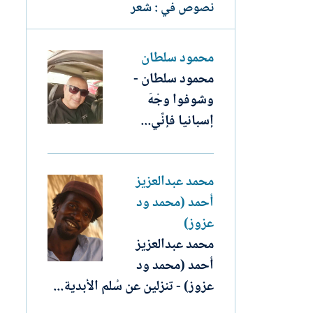
نصوص في : شعر
محمود سلطان
محمود سلطان -
وشوفوا وجْهَ
إسبانيا فإنِّي...
محمد عبدالعزيز
أحمد (محمد ود
عزوز)
محمد عبدالعزيز
أحمد (محمد ود
عزوز) - تنزلين عن سُلم الأبدية...