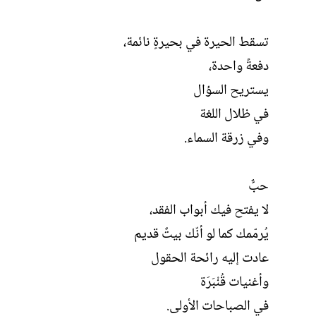
تسقط الحيرة في بحيرةٍ نائمة،
دفعةً واحدة،
يستريح السؤال
في ظلال اللغة
وفي زرقة السماء.
حبٌّ
لا يفتح فيك أبواب الفقد،
يُرمّمك كما لو أنّك بيتٌ قديم
عادت إليه رائحة الحقول
وأغنيات قُنْبَرَة
في الصباحات الأولى.