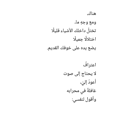
هناك،
ومع وجهٍ ما،
تختلّ داخلك الأشياء قليلًا
اختلالًا جميلًا
يضع يده على خوفك القديم.
اعترافٌ
لا يحتاج إلى صوت
أعودُ إليّ،
غافلةً في محرابه
وأقول لنفسي: