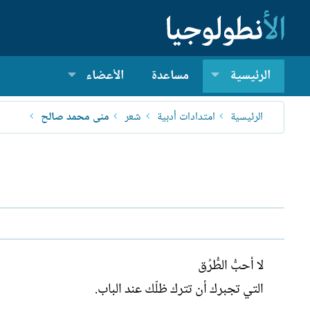
الرئيسية
مساعدة
الأعضاء
الرئيسية
امتدادات أدبية
شعر
منى محمد صالح
لا أحبُّ الطُّرُق
التي تجبرك أن تترك ظلّك عند الباب.