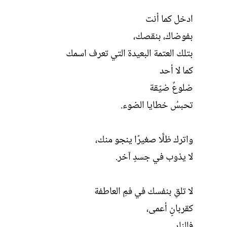
ادخل كما أنت
بفوضاك، بنقصك،
بتلك العتمة البعيدة التي تعرف اسمك
كما لا أحد
ضلوعٌ ضيّقة
تحبسُ خطايا الضوء.
واترك ظلًّا صغيرًا ينجو منك،
لا يذوب في جسدٍ آخر.
لا تلقِ بنفسك في فمِ العاطفة
كقربانٍ أعمى،
فالنار