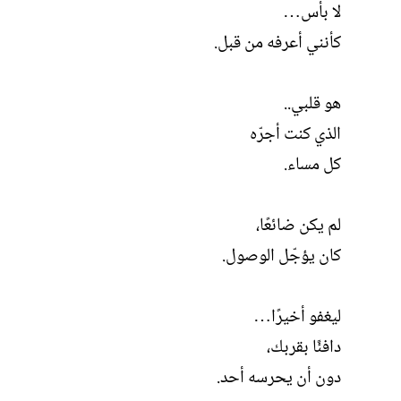
لا بأس…
كأنني أعرفه من قبل.
هو قلبي..
الذي كنت أجرّه
كل مساء.
لم يكن ضائعًا،
كان يؤجّل الوصول.
ليغفو أخيرًا…
دافئًا بقربك،
دون أن يحرسه أحد.