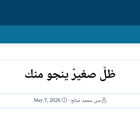
ظلٌّ صغيرٌ ينجو منك
ا
ت
منى محمد صالح
May 7, 2026
ل
ا
ك
ر
ا
ي
ت
خ
ب
ا