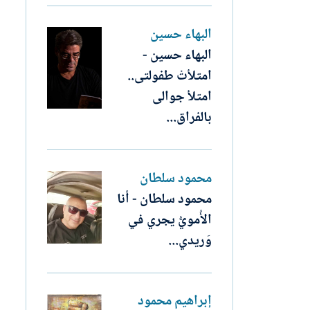
البهاء حسين
البهاء حسين -
امتلأتْ طفولتى..
امتلأ جوالى
بالفراق...
محمود سلطان
محمود سلطان - أنا
الأُمويُّ يجري في
وَريدي...
إبراهيم محمود