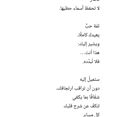
لا تحفظ أسماء حطبها.
ثمّة حبٌّ
يعيدك كاملًا،
ويشير إليك:
هذا أنت…
فلا تُبدِّده.
ستميلُ إليه
دون أن تراقب ارتجافك،
شفّافًا بما يكفي
لتكفّ عن شرح قلبك
كل مساء.