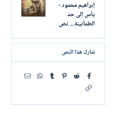
إبراهيم محمود -
يأس إلى حد
الطمأنينة... نص
شارك هذا النص
فيسبوك
Reddit
Pinterest
Tumblr
WhatsApp
البريد الإلك
الرابط