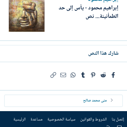
إبراهيم محمود - يأس إلى حد
الطمأنينة... نص
شارك هذا النص
فيسبوك
Reddit
Pinterest
Tumblr
WhatsApp
الرابط
البريد الإلكتروني
منى محمد صالح
إتصل بنا
الشروط والقوانين
سياسة الخصوصية
مساعدة
الرئيسية