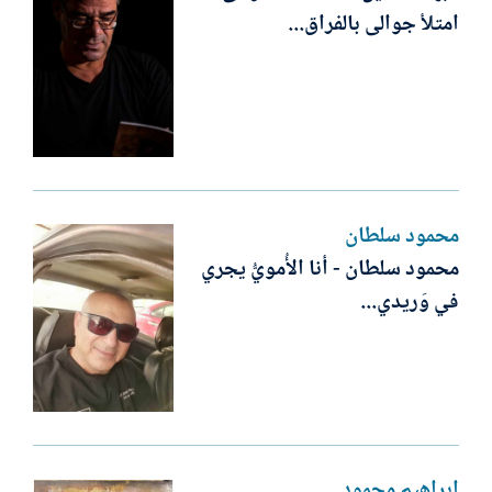
امتلأ جوالى بالفراق...
محمود سلطان
محمود سلطان - أنا الأُمويُّ يجري
في وَريدي...
إبراهيم محمود