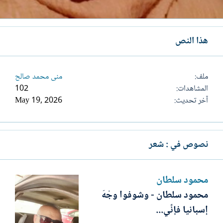
هذا النص
ملف
منى محمد صالح
المشاهدات
102
آخر تحديث
May 19, 2026
نصوص في : شعر
محمود سلطان
محمود سلطان - وشوفوا وجْهَ
إسبانيا فإنِّي...