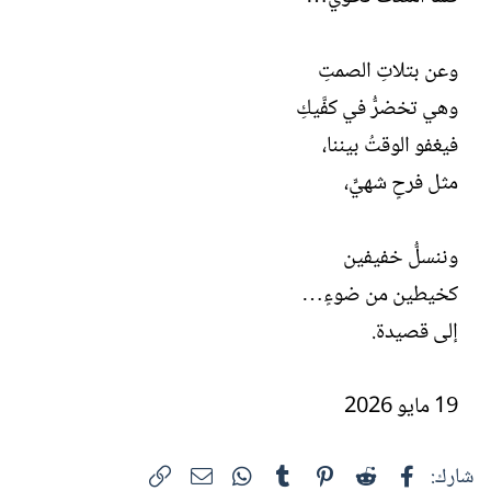
ش
ا
ء
وعن بتلاتِ الصمتِ
وهي تخضرُّ في كفَّيكِ
فيغفو الوقتُ بيننا،
مثل فرحٍ شهيٍّ،
وننسلُّ خفيفين
كخيطين من ضوءٍ…
إلى قصيدة.
19 مايو 2026
فيسبوك
Reddit
Pinterest
Tumblr
WhatsApp
الرابط
البريد الإلكتروني
شارك: