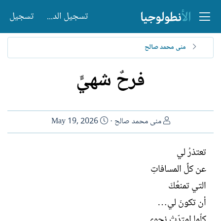
تسجيل الدخول
تسجيل
منى محمد صالح
فرحٌ شهيٍّ
ا
ت
منى محمد صالح
May 19, 2026
ل
ا
ك
ر
تعتذرُ لي
ا
ي
عن كلِّ المسافاتِ
ت
خ
ب
ا
التي تمنعُكَ
ل
أن تكونَ لي…
إ
ن
كلّما امتدّتْ نحوي…