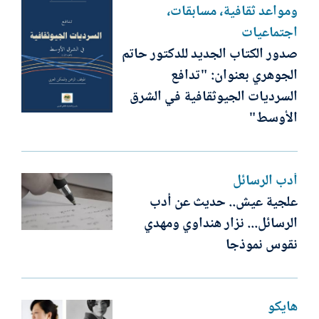
ومواعد ثقافية، مسابقات،
اجتماعيات
صدور الكتاب الجديد للدكتور حاتم
الجوهري بعنوان: "تدافع
السرديات الجيوثقافية في الشرق
الأوسط"
أدب الرسائل
علجية عيش.. حديث عن أدب
الرسائل... نزار هنداوي ومهدي
نقوس نموذجا
هايكو