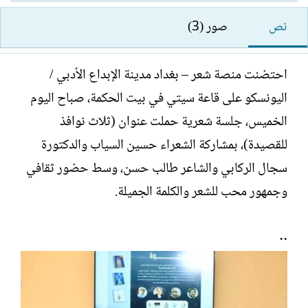
ل
ا
ك
ر
نص
صور (3)
ا
ي
ت
خ
ب
ا
احتضنت منصة شعر – بغداد مدينة الإبداع الأدبي /
ل
اليونسكو على قاعة سيتي في بيت الحكمة، صباح اليوم
إ
ن
الخميس، جلسة شعرية حملت عنوان (ثلاث نوافذ
ش
للقصيدة)، بمشاركة الشعراء حسين السياب والدكتورة
ا
ء
سجال الركابي والشاعر طالب حسن، وسط حضور ثقافي
وجمهور محب للشعر والكلمة الجميلة.
٠٠