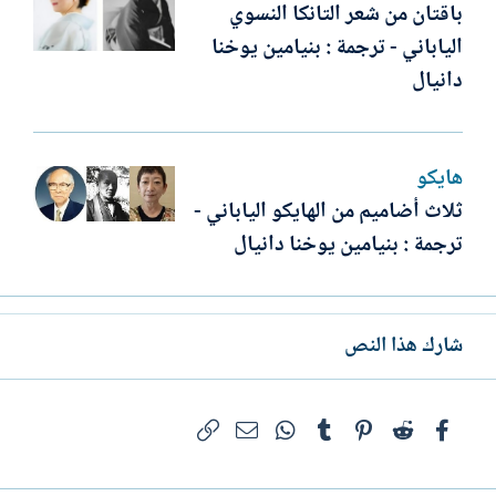
باقتان من شعر التانكا النسوي
الياباني - ترجمة : بنيامين يوخنا
دانيال
هايكو
ثلاث أضاميم من الهايكو الياباني -
ترجمة : بنيامين يوخنا دانيال
شارك هذا النص
فيسبوك
Reddit
Pinterest
Tumblr
WhatsApp
الرابط
البريد الإلكتروني