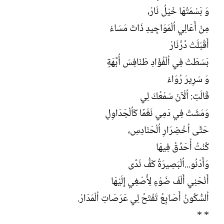
ل
وَ بَسْمَتُهَا خَيْلُ نَارْ،
إ
ن
مِنْ أَعَالِي اُلْمَوَاجِيدِ ذَاتَ مَسَاءْ
ش
أَقْبَلَتْ دُرَّنَارْ
ا
ء
بَسَطَتْ فِي اُلْفُؤَادِ طَنَافِسَ أُبَّهَةٍ
وَ سَرِيرَ رُوَاءْ
قَالَتِ: اُلْآنَ سَمْعُكَ لِي
وَمَشَتْ فِي دَمِي نَغَمًا كَاُلْجَدَاوِلِ
حَتَّى اُخْضِرَارِ اُلْحَنَادِسِ،
كُنْتُ أُحَدِّقُ فِيهَا
وَأَدْنُو...اُلْبَصِيرَةُ كَفُّ نَدًى
أَنْحَنِي أَلْفَ ضَوْءٍ لِأُصْغِي إِلَيْهَا
اُلسُّكُونُ أَصَابِعُ تَفْتَحُ لِي عَرَصَاتِ اُلْمَدَارْ.
* *