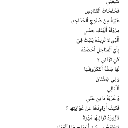
تَتْبَعُنِي
فَخْفَخَاتُ اُلْقَنَادِسِ
عُبِّيَةٌ مِنْ صُنُوجِ اُلْجَدَاجِدِ،
مِزْوَلَةُ اُلْهَتْكِ حِسِّي
اُلَّذِي لاَ تُرِيدُهُ يَنْبُتُ فِيَّ
بِأَيِّ اُلْمَنَاجِلِ أَحْصُدُهْ
كَيْ تَرَانِي ؟
لَهَا ضِفَّةُ اُلنِّكْرُوفِلْيَا
وَ لِي ضِفَّتَانْ
اُللَّيَالِي
وَ غُرْبَةُ ذَاتِيَ عَنِّي
فَكَيْفَ أُرَاوِدُهَا عَنْ غَوَايَتِهَا ؟
لاَزَوَرْدُ تَرَائِبِهَا مُهْرَةٌ
تَتَطَوَّحُ بِي بَيْنَ أَحْرَاجِ هَذَا اُلْعَمَاءْ.