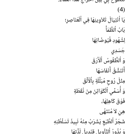
(4)
يَا اُنْثِيَالَ تَلاَوِينِهَا فِي اُلْعَنَاصِرِ؛
بَابُ اُلظَّمَأْ
لِشُهُودِ فُيُوضَاتِهَا
جَسَدِي
وَ اُلطُّقُوسُ اُلْأَرَقْ
أَتَنَشَّقُ أَنْفَاسَهَا
مِثْلَ رُوحٍ مُبَلَّلَةٍ بِاُلْأَلَقْ
وَ أُسَمِّي اُلْكَوَائِنَ مِنْ نُقْطَةٍ
فَوْقَ كَاهِلِهَا،
هِيَ لاَ مُنْتَهًى
شَجَرُ اُلطَّبْعِ يَشْرَبُ مِنْهُ نَبِيذَ تَسَلْطُنِهِ
وَ بُذُورُ اُلتَّآوِيلِ قِنْدِيلَ لَذَّتِهَا