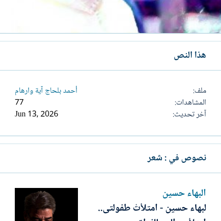
هذا النص
ملف
أحمد بلحاج آية وارهام
المشاهدات
77
آخر تحديث
Jun 13, 2026
نصوص في : شعر
البهاء حسين
لبهاء حسين - امتلأتْ طفولتى..