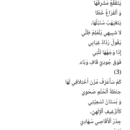
يَتَقَفَّعُ مَشْرِقُهَا
وَ اُلْفَرَاغُ خُطًا
يَتَغَيْهَبُ سُنْبُلُهَا،
لاَ شَبِيهِي يُلَمْلِمُ ظِلِّي
يَقُولُ رَذَاذَ غِيَابِي
إِذَا وَجْهُهَا تَلَّنِي
فَوْقَ جُودِيِّ قَافٍ وَبَاءْ.
(3)
كَمْ سَأَعْزِفُ مُزْنَ اُخْتِلاَفِي لَهَا
حِنْطَةُ اُلْحُلْمِ صَحْوِي
وَ بُسْتَانُ تَسْمِيَّتِي
كَاُلرَّغِيفِ اُلْإِلَهِيِّ،
جِذْرُ اُلْأَقَاصِي سُهَادِيَ