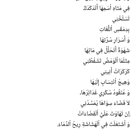
فِي مَتَاهِ اُسْمِهَا أَتَدَكْدَكُ
تَسْلَخُنِي
بِدِمَقْسِ اُللُّغَاتِ
وَ أَسْرَارِ سُرَّتِهَا
شَهْوَةً أَتَحَلَّلُ فِي مَائِهَا
مِثْلَمَا اُلْوَمْضُ تَشْفُطُنِي
كَرْكَرَاتُ أَنِينِي
وَهِيجُ اُنْتِسَابٍ إِلَيْهَا
وَ عُنْقُودُ سُكْرِي غَدَائِرُهَا،
لاَ فَضَاءَ سِوَاهَا يُمَسِّدُنِي
ِإنْ تَهَاوَتْ عَلَيَّ اُلْفَضَاءَاتُ
وَ اُشْتَعَلَتْ فِي اُلْهَشَاشَةِ رِيحُ اُلدِّمَاءْ.