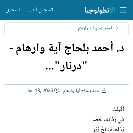
تسجيل الدخول
تسجيل
أحمد بلحاج آية وارهام
د. أحمد بلحاج آية وارهام -
"درنار"...
ا
ت
أحمد بلحاج آية وارهام
Jun 13, 2026
ل
ا
ك
ر
أَقْبَلَتْ
ا
ي
فِي رَفَائِفَ خُضْرٍ
ت
خ
ب
ا
يَدَاهَا مَنَائِحُ بُهْرٍ