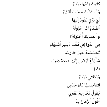
كَتَبَتْ يُتْمَهَا دُرَّنَارْ
وَ اُسْتَقَلَّتْ حِجَابَ اُلنَّهَارْ
أَيُّ بَرْقٍ يَقُودُ إِلَيْهَا
اُلسَّمَاوَاتُ أُحْبُولَةٌ
وَ اُلْمَسَالِكُ أُخْبُولَةٌ؟
فِي اُلدَّوَاخِلِ دَقَّتْ دَسِيرَ اُشْتِهَاءٍ
تَحَسَّسْتُهُ حِينَ طَارَتْ،
سَأَرْفَعُ نَبْضِي إِلَيْهَا صَلاَةَ ضِيَاءْ.
(2)
وَرْطَتِي دُرَّنَارْ
لِتَفَاصِيلِهَا مَاءُ حَدْسٍ
يَقُولُ تَخَارِيمَ عُمْرِي
أَقُولُ اُلزَّمَانُ يَدٌ