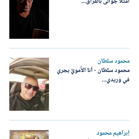
امتلأ جوالى بالفراق...
محمود سلطان
محمود سلطان - أنا الأُمويُّ يجري
في وَريدي...
إبراهيم محمود