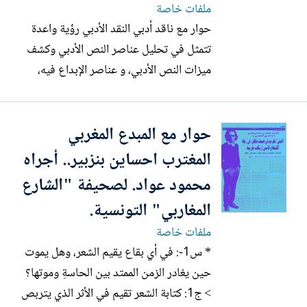
ملفات خاصة
حوار مع ناقد أدبي النقد الأدبي رؤية واعدة
تتمثل في تحليل عناصر النص الأدبي وكشف
ميزات النص الأدبي، و عناصر الإبداع فيه،
إضافة إلى تحليل شخصية صاحب النص ،
وكشف كل النقاط الغامضة في شخصيته،
حوار مع المبدع المغربي
وتأصيل الظواهر الأدبية، إضافة إلى التأريخ
للحركة الأدبية والنقدية في مختلف الأجناس
المغترب احساين بنزبير.. أجراه
الأدبية. وحوارنا...
محمود عواد. لصحيفة "الشارع
المغاربي" التونسية.
ملفات خاصة
* س1-: في أي بقاع يقيم الشعر، وهل يموت
حين يغادر الزمن الممتد بين الحاسةِ وموتها؟
> ج1: كتابة الشعر تقيم في الأثر الذي يتربص