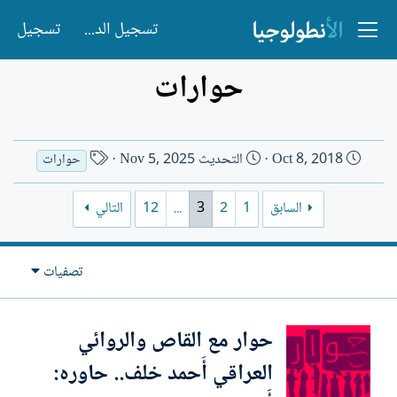
تسجيل الدخول
تسجيل
حوارات
ت
ا
Oct 8, 2018
التحديث
Nov 5, 2025
حوارات
ا
س
ر
م
السابق
1
2
3
...
12
التالي
ي
ا
خ
ل
ا
ك
تصفيات
ل
ا
إ
ت
ن
ب
حوار مع القاص والروائي
ش
العراقي أَحمد خلف.. حاوره:
ا
ء