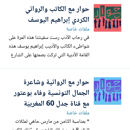
حوار مع الكاتب والروائي
بكالوريوس في الاقتصاد وعلم الاجتماع في
جامعة الخرطوم نقترب منها لتقريبنا من
الكردي إبراهيم اليوسف
عوالمها الإبداعية 1- كيف...
ملفات خاصة
في رحاب الأدب رست سفينتنا هذه المرة على
شواطىء الكاتب والأديب إبراهيم يوسف هذه
القامة الأدبية التي تركت بصمتها على الشارع
العربي والكردي معاً صاحب بال طويل في
ميادين الأدب والسياسة والإعلام وأردنا خلال
حوار مع الروائية وشاعرة
حوارنا هذا الغوص في عالم إبراهيم يوسف
من جميع هذه النواحي ونتمنى أن نقدم لكم
الجمال التونسية وفاء بوعتور
مع أديبنا المتميز...
مع قناة جدل 60 المغربيّة
ملفات خاصة
* بمناسبة الثّامن من مارس..ماهي تمثّلات