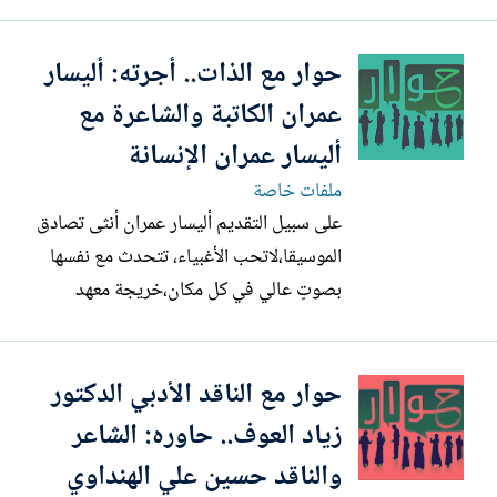
هنا كان عشقي واهتمامي بعالم الحوار، الحوار
تساؤلات والتساؤلات معرفه، والمعرفة تفتح
حوار مع الذات.. أجرته: أليسار
باب التفكير وإعمال العقل، وتوثيق العلاقات
وإيجاد نوعا من الألفة الفكرية والأدبية
عمران الكاتبة والشاعرة مع
وقبل...
أليسار عمران الإنسانة
ملفات خاصة
على سبيل التقديم أليسار عمران أنثى تصادق
الموسيقا،لاتحب الأغبياء، تتحدث مع نفسها
بصوتٍ عالي في كل مكان،خريجة معهد
متوسط صحة عامة، مؤلفاتها كتابان خواطر
بعنوان [حفنة أسرار] و[عاشقان)،ورواية
حوار مع الناقد الأدبي الدكتور
بعنوان [دقيقتان ونصف] صادرة عن دار دجلة
بالأردن،ومجموعة قصصية تطبع بإيران
زياد العوف.. حاوره: الشاعر
بعنوان [قمر نابلس] إهداء...
والناقد حسين علي الهنداوي