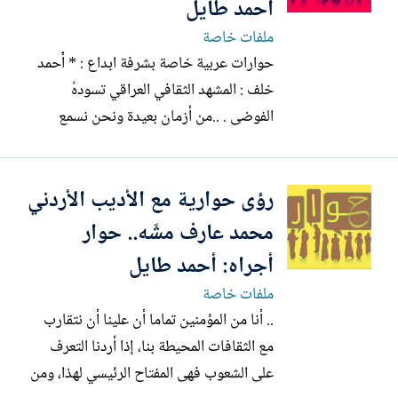
أَحمد طايل
ملفات خاصة
حوارات عربية خاصة بشرفة ابداع : * أَحمد
خلف : المشهد الثقافي العراقي تسودهُ
الفوضى . ..من أزمان بعيدة ونحن نسمع
عبارة تتردد دائما باوساط الثقافة وأروقتها،
القاهرة تكتب، وبيروت تطبع، وبغداد تقرأ،
رؤى حوارية مع الأديب الأردني
وكل هذه العواصم هى تعبير عن كامل بلدانها،
ومن خلال علاقات المتعددة مع كتاب
محمد عارف مشّه.. حوار
وكاتبات عراقيين أثبتت...
أجراه: أحمد طايل
ملفات خاصة
.. أنا من المؤمنين تماما أن علينا أن نتقارب
مع الثقافات المحيطة بنا، إذا أردنا التعرف
على الشعوب فهى المفتاح الرئيسي لهذا، ومن