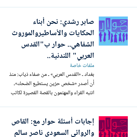
ولكنها الواقع الذي اعيه جيدا. • انا بخلاف كل
كتاب مصر بدأت بالرواية والقصة القصيرة
صابر رشدي: نحن أبناء
مجرد استراحة لي . • جئت لهذا العالم
لاعترض . • خسارتي مؤقتة ودوام الحال من
الحكايات والأساطيروالموروث
المحال . • ليالي بدون...
الشفاهي.. حوار ب"القدس
العربي" اللندنية..
ملفات خاصة
بغداد ـ «القدس العربي» ـ من صفاء ذياب: منذ
أن أصدر «شخص حزين يستطيع الضحك»،
انتبه القراء والمهتمون بالقصة القصيرة لكاتب
اسمه صابر رشدي، هذا القاص الذي ينشر هنا
وهناك، غير أنه لم يأبه بجمع نصوصه في
إجابات أسئلة حوار مع: القاص
كتاب يمكن أن يقرأ كاملاً ويدرس، نجاح
مجموعته الأولى دفع الناشر لإصدار مجموعة
والروائي السعودي ناصر سالم