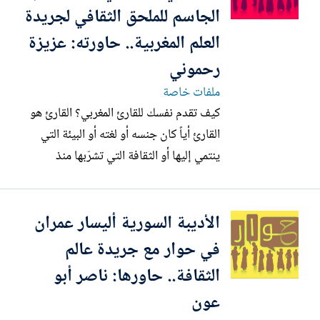
قصصية ثانية «الرجل...
الجاسم للملحق الثقافي لجريدة
العلم المغربية.. حاورته: عزيزة
رحموني
ملفات خاصة
كيف تقدم نفسك للقارئ المغربي؟ القارئ هو
القارئ أياً كان جنسه أو لغته أو البيئة التي
ينتمي إليها أو الثقافة التي تشرّبها منذ
طفولته، ففي النهاية هو ركنٌ أساس من
العملية الإبداعية؛ إذ لا قيمة لنص مكتوب
الأديبة السورية أليسار عمران
بدون قارئ يقرؤه، وبإمكاننا أن نستغني عن
ركن الناقد المتخصص ولكن من الصعب بل
في حوار مع جريدة عالم
المحال أن نلغي ركن...
الثقافة.. حاورها: ناصر أبو
عون