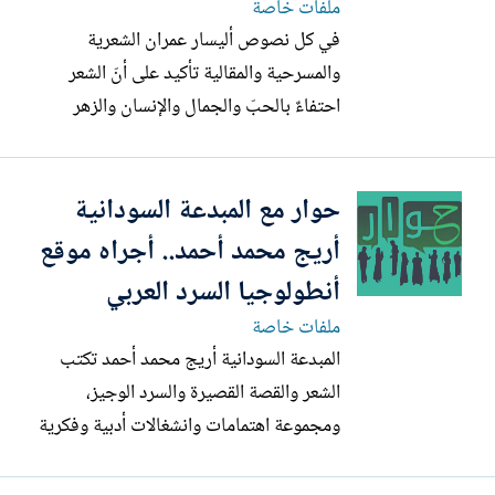
ملفات خاصة
في كل نصوص أليسار عمران الشعرية
والمسرحية والمقالية تأكيد على أنّ الشعر
احتفاءٌ بالحبّ والجمال والإنسان والزهر
والوطن. وفي أحد دواوينها اختارت الشاعرة
صورة زوجها ليتصدّر الغلاف وتقول: “لأن
حوار مع المبدعة السودانية
الشاعر الحقيقي هو من يعيد صياغة الفوضى
ليرتّب بها العالم، ولأنّ المحبّة الحقيقية للأنثى
أريج محمد أحمد.. أجراه موقع
هي من تحترم عمق...
أنطولوجيا السرد العربي
ملفات خاصة
المبدعة السودانية أريج محمد أحمد تكتب
الشعر والقصة القصيرة والسرد الوجيز،
ومجموعة اهتمامات وانشغالات أدبية وفكرية
متنوعة.. لها ديوان شعر صدر حديثا يالقاهرة،
بعنوان: "منازل الوجد".. حاصلة على