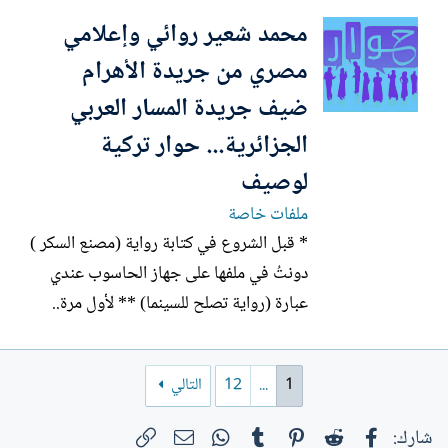
يكتفي بالإدانة والتظاهر في الشوارع" موجز
محمد شعير روائي وإعلامي
السّيرة الذّاتيّة للضّيف: - محمّد محضار شاعر
وقاصّ مغربيّ من مواليد 6 فبراير 1961 -
مصري من جريدة الأهرام
التحق بكليّة...
ضيف جريدة المسار العربي
الجزائرية... حوار تركية
لوصيف
ملفات خاصة
* قبل الشروع في كتابة رواية (مصنع السكر )
دونتُ في ملفها على جهاز الحاسوب عندي
عبارة (رواية تصلح للسينما) ** لأول مرة..
استعنت بخرائط "قوقل" لمعرفة أسماء
الشوارع الصغيرة في الحي الذي تنتمي إليه
1
...
12
التالي
البطلة "ورد"، وكذلك في باقي المدن السورية
الواردة في الرواية. _____ القضايا الثقافية
فيسبوك
Reddit
Pinterest
Tumblr
WhatsApp
الرابط
البريد الإلكتروني
شارك: