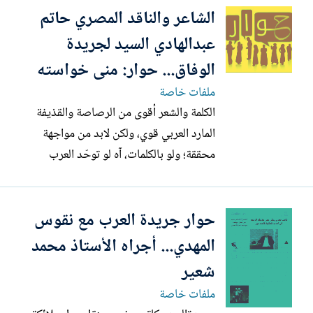
الشاعر والناقد المصري حاتم
والحياة، ويعطي أحلامه للعابرين. هو عابر،
ومُعبر عن السعودية، ويتعاطف مع أبطاله؛ لأنه
عبدالهادي السيد لجريدة
يعيش مختلطاً...
الوفاق... حوار: منى خواسته
ملفات خاصة
الكلمة والشعر أقوى من الرصاصة والقذيفة
المارد العربي قوي، ولكن لابد من مواجهة
محققة؛ ولو بالكلمات، آه لو توحّد العرب
والمسلمون! الأدب والشعر لهما الدور الكبير في
الثقافة البشرية منذ القِدَم حتى اليوم، الشعر
حوار جريدة العرب مع نقوس
هو خلاصة التجارب الإنسانية، وهو مصدر
المعارف الإنسانية، ووعاء ثقافي لا غنى عنه،
المهدي... أجراه الأستاذ محمد
يُحاكي...
شعير
ملفات خاصة