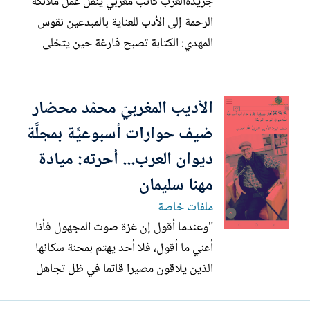
جريدةالعرب كاتب مغربي ينقل عمل ملائكة
الرحمة إلى الأدب للعناية بالمبدعين نقوس
المهدي: الكتابة تصبح فارغة حين يتخلى
الكاتب عن القضايا الإنسانية - "أنطولوجيا
السرد العربي" موقع تطوعي نخبوي غير
الأديب المغربيّ محمّد محضار
ربحي أنشأه المهدي لنشر الكتابات الجيدة
وتعميمها على القراء - الجوائز لا تصنع الأديب،
ضيف حوارات أسبوعيَّة بمجلَّة
وبعض الجوائز الأدبية...
ديوان العرب... أحرته: ميادة
مهنا سليمان
ملفات خاصة
"وعندما أقول إن غزة صوت المجهول فأنا
أعني ما أقول، فلا أحد يهتم بمحنة سكانها
الذين يلاقون مصيرا قاتما في ظل تجاهل
تام لقضيتهم التي يتاجر بها البعض، والبعض