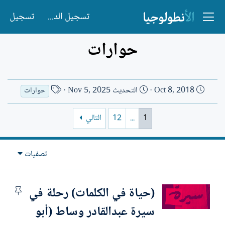
تسجيل الدخول
تسجيل
حوارات
ت
ا
Oct 8, 2018
التحديث
Nov 5, 2025
حوارات
ا
س
ر
م
1
...
12
التالي
ي
ا
خ
ل
ا
ك
تصفيات
ل
ا
إ
ت
ن
ب
(حياة في الكلمات) رحلة في
م
ش
ث
سيرة عبدالقادر وساط (أبو
ا
ب
ء