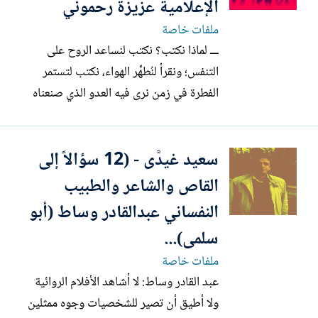
الإعلامية عزيزة رحموني
ملفات خاصة
ـــ لماذا نكتب؟ نكتب لنساعد الروح على
التنفس؛ ونقرأ لنُطهِّر الهواء، نكتب لتستمر
الفطرة في زمن نرى فيه العدو الذي صنعناه
بأيدينا قد دنا من الحصون وبدأ يرسل
مسيّراته ويلقي بقذائفه من قريب.. نكتب
سعيد غيدَّى - (12 سؤالاً إلى
لنحفظ ذكاءنا... نكتب لتحيا الكلمة، نكتب
لنحفظ للغة عرضها وحدودها؛ ولتستمر
القاص والشاعر والطبيب
مماليكُ الشعر والقصة...
النفساني عبدالقادر وساط (أبو
سلمى)...
ملفات خاصة
عبد القادر وساط: لا أشاهد الأفلام الروائية
ولا أطيق أن تصير للشخصيات وجوه ممثلين