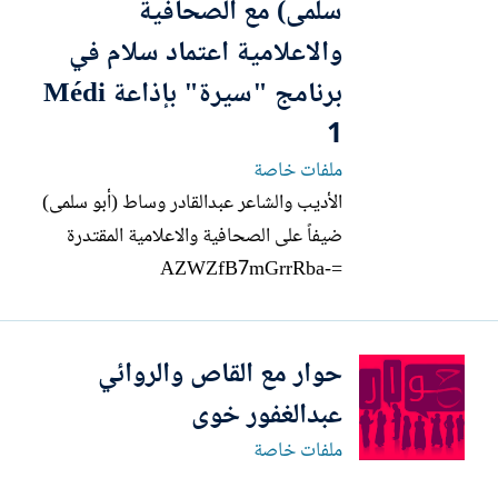
سلمى) مع الصحافية
ت
والاعلامية اعتماد سلام في
برنامج "سيرة" بإذاعة Médi
1
ملفات خاصة
الأديب والشاعر عبدالقادر وساط (أبو سلمى)
ضيفاً على الصحافية والاعلامية المقتدرة
=AZWZfB7mGrrRba-
jVTBiv9a2kbjiH9X4cI6dZAe4FtqXa
20y3soozG_PeJJ30eyD9hL38dzWF
حوار مع القاص والروائي
X8Adl0xMySjlaNYvlNADmfxLDyl
YzCpJGUQ8bxjzDrbIzkQxWOXpRp
عبدالغفور خوى
5qzT6XnzadsKxSq8uANWHfWEoR
ملفات خاصة
CGDFRA5i0bdU_bPyGiBOA&__tn_