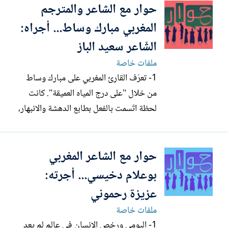
حوار مع الشاعر والمترجم
ثورة يناير في تونس والتي تمكنت من
الإطاحة بنظام بن علي، وأحيت الآمال في
المغربي مبارك وساط... أجراه:
بناء دولة قائمة...
الشّاعر سعيد الباز
ملفات خاصة
1- تعرّف القارئ المغربي على مبارك وساط
من خلال "على درج المياه العميقة". كانت
لحظة اتّسمت بالفعل بطابع الدهشة والانبهار،
ورسمت بشكل حاسم حضور هذه التجربة
الجديدة القادمة إلى المشهد الشعري المغربي،
حوار مع الشاعر المغربي
ووضعت لها مكانها الخاص في خريطة الشعر
المغربي. كيف كانت البدايات التي أسست
بوعلام دخيسي... أجرته:
ل"على درج المياه...
عزيزة رحموني
ملفات خاصة
1- اليومي ورخص الإنسان في عالم لم يعد