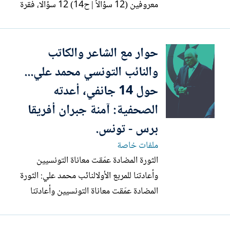
معروفين (12 سؤالاً | ح14) 12 سؤالا، فقرة
ثقافية نعرضها يوميا خلال شهر رمضان، على
موقع القناة الثانية، حيث تتيح لكم فرصة
حوار مع الشاعر والكاتب
التعرف عن قرب، على مبدعين وكتاب وقراء،
عبر نقل آرائهم وانطباعاتهم حول مجموعة
والنائب التونسي محمد علي...
من الكتب...
حول 14 جانفي، أعدته
الصحفية: آمنة جبران أفريقا
برس - تونس.
ملفات خاصة
الثورة المضادة عمّقت معاناة التونسيين
وأعادتنا للمربع الأولالنائب محمد علي: الثورة
المضادة عمّقت معاناة التونسيين وأعادتنا
للمربع الأول آمنة جبران أفريقيا برس –
تونس. بعد مرور أربعة عشر عاما على انطلاق