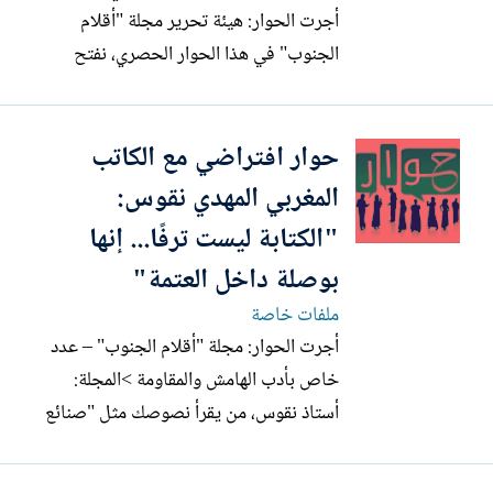
أجرت الحوار: هيئة تحرير مجلة "أقلام
الجنوب" في هذا الحوار الحصري، نفتح
نافذة على التجربة السردية للقاص المغربي
حاميد اليوسفي، أحد الأصوات القصصية التي
حوار افتراضي مع الكاتب
راكمت تجربة هادئة لكن كثيفة، قادمة من
عمق الواقع المغربي، لتكتب عن ناسه
المغربي المهدي نقوس:
المهمشين وهمومهم المسكوت عنها...
"الكتابة ليست ترفًا... إنها
بوصلة داخل العتمة"
ملفات خاصة
أجرت الحوار: مجلة "أقلام الجنوب" – عدد
خاص بأدب الهامش والمقاومة >المجلة:
أستاذ نقوس، من يقرأ نصوصك مثل "صنائع
من نوبة عراق العجب" يدرك أنك لا تكتب
لمجرد السرد. ماذا تعني لك القصة القصيرة؟