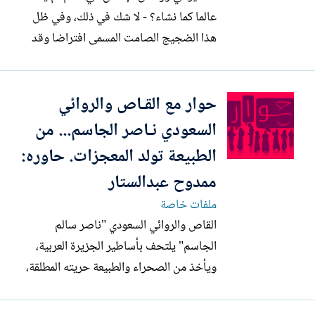
عالما كما نشاء؟ - لا شك في ذلك، وفي ظل
هذا الضجيج الصامت المسمى افتراضا وقد
هجم على حياتنا الأولى فصرنا لا نجالس
الآخر إلا خلف حجب كأنه قد أعرج بنا إلى
حوار مع القـاص والروائي
السدرة الدنيا.. قلتُ في ظل ذلك، تكون
الكتابة دواءً وضرورة نواجه بها هذا الكم
السعودي نـاصر الجاسم... من
الكبير جدا من القول والأحداث...
الطبيعة تولد المعجزات. حاوره:
ممدوح عبدالستار
ملفات خاصة
القاص والروائي السعودي "ناصر سالم
الجاسم" يلتحف بأساطير الجزيرة العربية،
ويأخذ من الصحراء والطبيعة حريته المطلقة،
ويأخذ من المدينة إيقاع الحياة وفنونها. إنه
كاتب مسكون بحب المملكة، يترك نفسه للفن