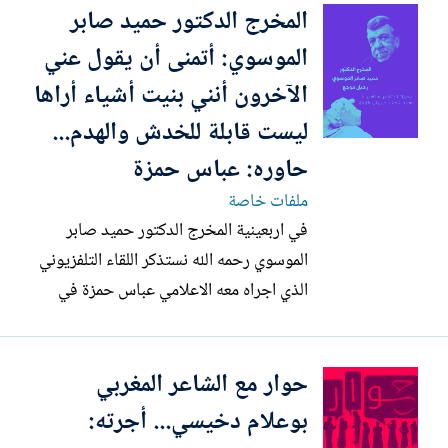
المخرج الدكتور حميد صابر
>>مهدي نقوس: القصة القصيرة ليست نوعًا
أدبيًا فقط، بل هي تمرين على التقاط المعنى
الموسوي: أتمنى أن يقول عني
في لحظة خاطفة. أكتبها...
الآخرون أنني بنيت أشياء أراها
ليست قابلة للخدش والهدم...
حاوره: عباس حمزة
ملفات خاصة
في اربعينية المخرج الدكتور حميد صابر
الموسوي رحمه الله نستذكر اللقاء التلفزيوني
الذي اجراه معه الاعلامي عباس حمزة في
برنامج أكابر والذي بث في قناة العراقية
الفضائية بتاريخ 24-5-2019..وننشر رابط
حوار مع الشاعر المغربي
البرنامج كاملا في اسفل الحوار..وسيخصص
العدد 260 من مجلتنا المقبل لسيرة حياة
بوعلام دخيسي... أجرته:
الراحل الدكتور حميد صابر...