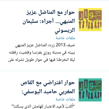
_=-]K-R']اعتماد سلام في برنامج...
حوار مع المناضل عزيز
المنبهي... أجراه: سليمان
الريسوني
ملفات خاصة
صيف 2013 زرت المناضل عزيز المنبهي
ببيته في مدينة روزي بفرنسا وقضيت رفقته
ليلة انخرطنا فيها في حوار طويل نشرته على
حلقات في إطار سلسلة "كرسي الاعتراف"
بجريدة "المساء" أعيد نشره الآن. الحلقة 1
حوار افتراضي مع القاص
قال إن عائلته هاجرت القبيلة بعدما هاجمها
مولاي عبد العزيز انتقاما من وزيره المنبهي
المغربي حاميد اليوسفي:
المنبهي: اندلقت من...
ملفات خاصة
“أكتبُ لأعيد الاعتبار للهامش الذي يسكننا”