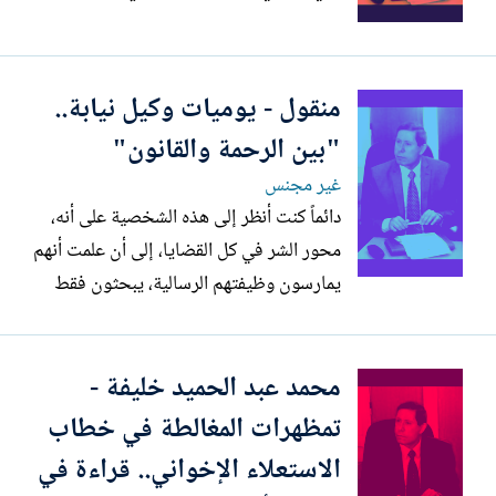
قَطَعنا في الحب شَوطًا، إلا أننا مازلنا نبتدي لا
تَغضَب، ولا تلمني، فلكل قولٍ مُقتَضَى
واعتبرني كما قُلتَ عنِّي، فرَسٌ حَرُون وأنتَ
منقول - يوميات وكيل نيابة..
فارسٌ مِقدامٌ، لا يَخشَى الحُصون...
"بين الرحمة والقانون"
غير مجنس
دائماً كنت أنظر إلى هذه الشخصية على أنه،
محور الشر في كل القضايا، إلى أن علمت أنهم
يمارسون وظيفتهم الرسالية، يبحثون فقط
عن تطبيق القانون وإقرار العدل لا لإرضاء
أحد. تجدهم أحيانا ماينظرون بعين إنسان
محمد عبد الحميد خليفة -
يراقب إنساناً من خلال أحداث جسيمة
وضعته لسبب أو لآخر بين براثن الاتهام،
تمظهرات المغالطة في خطاب
وأحياناً بعين قاض يطبق...
الاستعلاء الإخواني.. قراءة في