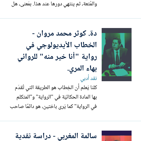
والمُتعة، ثم ينتهي دورها عند هذا. بمَعنى، هل
الأدب للأدب، أم الأدب للحياة؟ وهل من حق
رواية، أن تدخل في دهاليز صِراع، كالصراع
دة. كوثر محمد مروان -
الذي يدور بين جماعة الإخوان والمجتمع
المصري ككل، حكومة وجيشًا وشرطة؟
الخطاب الأيديولوجي في
الحقيقة وحسب...
رواية "أنا خير منه" للروائي
بهاء المري.
نقد أدبي
كلنا يَعلم أن الخِطاب هو الطريقة التي تُقدَم
بها المادة الحكائيّة في "الرواية" و"المتكلم
في الرواية" كما يَرى باختين، هو دائمًا صاحب
أيديولوجيا. تناوَل عدد كبير من الدارسين
موضوع الأدب والأيديولوجيا، ومنهم الباحث
سالمة المغربي - دراسة نقدية
سعيد يقطين في كتابه الذي بعنوان "النقد