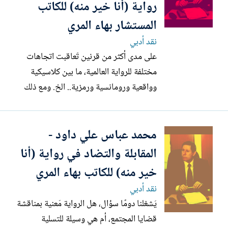
رواية (أنا خير منه) للكاتب
المستشار بهاء المري
نقد أدبي
على مدى أكثر من قرنين تَعاقبت اتجاهات
مختلفة للرواية العالمية، ما بين كلاسيكية
وواقعية ورومانسية ورمزية.. الخ. ومع ذلك
فلا تزال الرواية الواقعية، أو قل التي تتخذ
من الواقع الاجتماعي أو التاريخي أو السياسي
محمد عباس علي داود -
مضمونا لها مكانتها وأهميتها، لما تكتنز به
الحياة من أفكار مختلفة وحراكات مختلفة
المقابلة والتضاد في رواية (أنا
للمجتمعات...
خير منه) للكاتب بهاء المري
نقد أدبي
يَشغلنا دومًا سؤال، هل الرواية مَعنية بمناقشة
قضايا المجتمع، أم هي وسيلة للتسلية