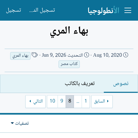
تسجيل الدخول
تسجيل
بهاء المري
ت
ا
Aug 10, 2020
التحديث
Jun 9, 2026
بهاء المري
ا
س
كتاب مصر
ر
م
ي
ا
نصوص
تعريف بالكاتب
خ
ل
ا
ك
ل
ا
السابق
1
...
8
9
10
التالي
إ
ت
ن
ب
ش
تصفيات
ا
ء