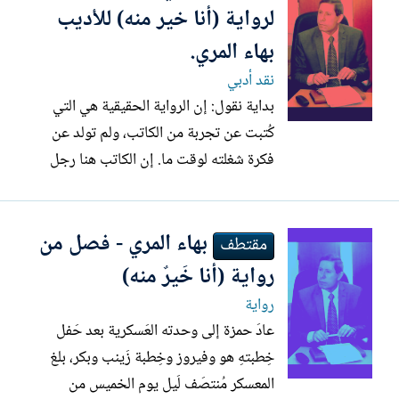
الروائي والأيديولوجيا" ومن النقاد من وَجد...
لرواية (أنا خير منه) للأديب
بهاء المري.
نقد أدبي
بداية نقول: إن الرواية الحقيقية هي التي
كُتبت عن تجربة من الكاتب، ولم تولد عن
فكرة شغلته لوقت ما. إن الكاتب هنا رجل
قانون، ومن المؤكد أن يكون قد عاش بعض
هذه الأحداث الذي طوَّعها بعد ذلك بخياله ثم
بهاء المري - فصل من
بقلمه، وزاد في حبكتها بإضافة مواقف
مقتطف
إنسانية اجتماعية وسياسية ودينية، ولأن
رواية (أنا خَيرٌ منه)
الأفكار متداولة بين الجميع...
رواية
عادَ حمزة إلى وحدته العَسكرية بعد حَفل
خِطبتهِ هو وفيروز وخِطبة زَينب وبكر، بلغ
المعسكر مُنتصَف لَيل يوم الخميس من