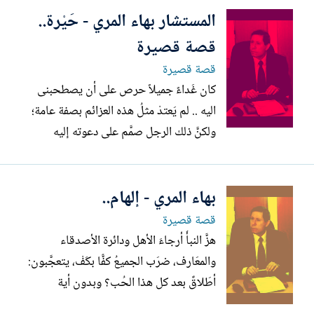
المستشار بهاء المري - حَيْرة..
قصة قصيرة
قصة قصيرة
كان غَداءً جميلاً حرص على أن يصطحبنى
اليه .. لم يَعتدْ مثلُ هذه العزائم بصفة عامة؛
ولكنَّ ذلك الرجل صمَّم على دعوته إليه
فاضَّطر إلى قبول الدعوة. تقابلا مصادفة فى
تلك المحافظة النائية وتعرفا ببعضهما .. نُقل
بهاء المري - إلهام..
اليها بمناسبة العمل مثلنا ولكنه سبقنا بنحو
عامين .. اكتشفا أنهما من مركز واحد ..
قصة قصيرة
اعتبر...
هزَّ النبأُ أرجاءَ الأهل ودائرة الأصدقاء
والمعَارف، ضرَب الجميعُ كفًّا بكَفْ، يتعجَّبون:
أطَلاقٌ بعد كل هذا الحُب؟ وبدون أية
إرهاصاتٍ تُرشِّح له؟ ما الذي جرَى، أتتسَارع