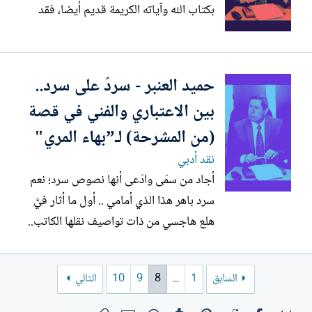
بكتاب الله وآياته الكريمة قديم أيضا، فقد
احتَج بالقرآن مُتأولين أصحاب البِدع جميعًا،
من المعتزلة، والجبرية، والصفاتية، والمشبَّهة،
والخوارج على أصنافهم من الأزارقة،
حميد العنبر - سردٌ على سرد..
والأباضية، والصفرية، وغلاة، وإسماعيلية، إلى
بين الاعتباري والفني في قصة
آخر...
(من المشرحة) لـ”بهاء المري"
نقد أدبي
أجاد من سمّى وادّعى أنها نصوص سرد؛ نعم
سرد باهر هذا الذي أمامي .. أول ما أثار فيَّ
هلع هاجسي من ذات تواصيف نقلها الكاتب..
وهي مشاهدة وعيان حقيقيتان. لاشكوك
بهما..قد نشك في حدث دخل الخيال
السابق
1
...
8
9
10
التالي
والإضافة والتنميق عند كاتب ما لقصة أو
مقطع رواية.. إنما سردية المشرحة استنساخ