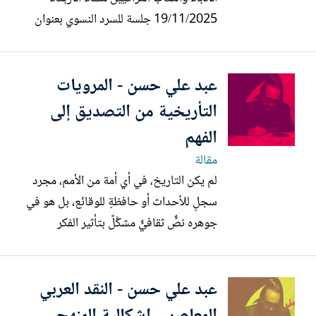
19/11/2025 جلسة للسرد النسوي بعنوان
(الوجه والاستلاب في نصوص مختارة من
السرد النسوي ) ساهمت فيها اربع قاصات
عبد علي حسن - المرويات
ومن اجيال مختلفة وهن انعام كجه جي ،
ميسلون هادي، ولام العطار ، زهراء ناجي ،
التأريخية من التصديق إلى
وقد تم تكليف الباحثة...
الفهم
مقالة
لم يكن التاريخ، في أي أمة من الأمم، مجرد
سجلٍ للأحداث أو حافظةٍ للوقائع، بل هو في
جوهره نصٌّ ثقافيٌّ مشكَّلٌ بتأثير الفكر
والموقع والمصلحة. وحين نتأمل التاريخ
العربي الإسلامي نجد أن مادته الأولى —
عبد علي حسن - النقد العربي
المرويات — لم تُدوَّن مع الحدث ذاته، بل
جُمعت لاحقًا في سياقات فكرية وسياسية