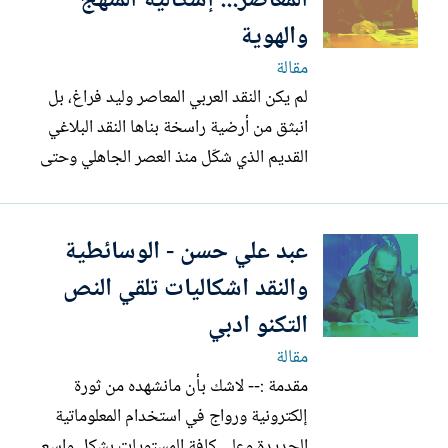
المعاصر... إشكالية المنهج
مختلفة، مما يجعلها...
والهوية
مقالة
لم يكن النقد العربي المعاصر وليد فراغ، بل
انبثق من أرضية راسخة بناها النقد البلاغي
القديم الذي شكّل منذ العصر الجاهلي وحتى
القرون الوسطى، المرجع الرئيس في النظر إلى
النصوص الأدبية. فقد انشغل النقاد الأوائل
عبد علي حسن - الوسائطية
أمثال الجاحظ، وقدامة بن جعفر، وعبد القاهر
الجرجاني بمفاهيم البيان والبديع والنظم،
والنقد اشكاليات تلقي النص
وأرسوا...
التكنو ادبي
مقالة
مقدمة :-- لاشك بأن مانشهده من ثورة
إلكترونية ورواج في استخدام المعلوماتية
الجديدة وعلى كافة المستويات بشكل واسع