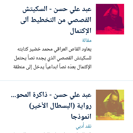
عبد علي حسن - السكيتش
القصصي من التخطيط آلى
الإكتمال
مقالة
يعاود القاص العراقي محمد خضير كتابته
للسكيتش القصصي الذي يجده نصاً يحتمل
الإكتمال بعدّه نصاً ابداعياً يدخل إلى منطقة
التجريب السردي المثمر الذي عّرف به القاص ،
ففي السكيتش الجديد (السهم) المنشور على
عبد علي حسن - ذاكرة المحو...
صفحته ليوم 12/2/2026 محاولة واعية
لإعادة تعريف هذا الشكل السردي الذي درجت
رواية (البسطال الأخير)
العادة على النظر...
انموذجا
نقد أدبي