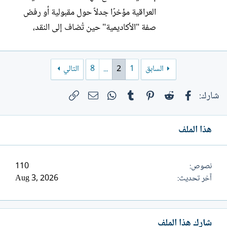
العراقية مؤخرًا جدلاً حول مقبولية أو رفض
صفة "الأكاديمية" حين تُضاف إلى النقد،
فيقال "نقد أكاديمي" مقابل "نقد غير
أكاديمي". والحق أنّ هذه الثنائية تكشف
السابق
1
2
...
8
التالي
التباسًا في فهم طبيعة النقد ودوره، وتخلط
بين فعل القراءة التأويلية الإبداعية، وبين
فيسبوك
Reddit
Pinterest
Tumblr
WhatsApp
الرابط
البريد الإلكتروني
شارك:
شروط البحث الجامعي...
هذا الملف
نصوص
110
آخر تحديث
Aug 3, 2026
شارك هذا الملف