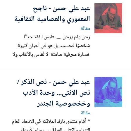
عبد علي حسن - ناجح
مؤكداً أن جودة الكلام ليست في طوله وإنما
في جمعه للمعاني الكثيرة في ألفاظ قليلة...
المعموري والعصامية الثقافية
مقالة
رحل ولم يرحل ..... فليس الفقد حدثًا
شخصيًا فحسب، بل هو في أحيان كثيرة
خسارة معرفية صامتة، لا تُقاس بالألقاب ولا
تُختصر بالسير الذاتية المختزلة ، و برحيل
صديقي القاص والناقد والمعرفي ناجح
عبد علي حسن - نص الذكر /
المعموري ، لا أجد نفسي أمام حزن إنساني
فحسب، بل أمام سيرة ثقافية عصامية نادرة،
نص الانثى... وحدة الأدب
تستحق أن تُقرأ بوصفها...
وخخصوصية الجندر
مقالة
* أقام منتدى نازك الملائكة في الاتحاد العام
الادباء والكتاب العراقيين مساء الأربعاء