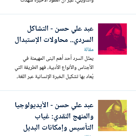
والتأويلي، غير أنّ العقود الأخيرة شهدت
ظهور ما يمكن تسميته بـ الفائض النقدي ،
وهي ظاهرة تتجلّى في تضخّم الإنتاج
عبد علي حسن - التشاكل
المقالاتي والبحثي دون تحقيق قيمة معرفية
موازية، أو دون أن يقود هذا الكمّ الكبير إلى
السردي.. محاولات الإستبدال
تطوير أدوات التحليل...
مقالة
يمثّل السرد أحد أهم البنى المهيمنة في
الأجناس والأنواع الأدبية، فهو الطريقة التي
يُعاد بها تشكيل الخبرة الإنسانية عبر اللغة،
وتحويل الوقائع أو المتخيّل إلى بنية قابلة
للتلقي والفهم ، وقد تجاوز السردُ حدودَ
عبد علي حسن - الأيديولوجيا
الرواية والقصة ليغدو مكوّناً عابراً للأنواع، فهو
حاضر في الشعر كما في النثر، وفي الوثيقة...
والمنهج النقدي: غياب
التأسيس وإمكانات البديل