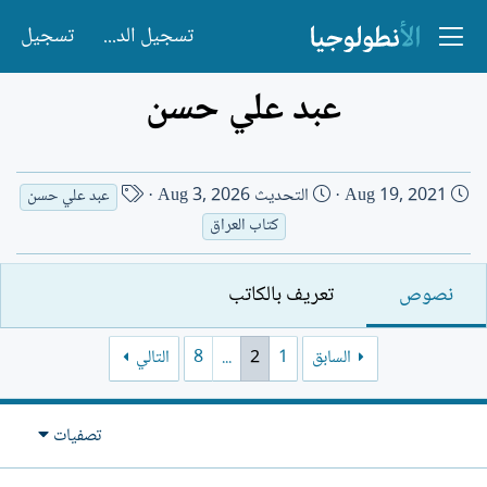
تسجيل الدخول
تسجيل
عبد علي حسن
ت
ا
Aug 19, 2021
التحديث
Aug 3, 2026
عبد علي حسن
ا
س
كتاب العراق
ر
م
ي
ا
نصوص
تعريف بالكاتب
خ
ل
ا
ك
ل
ا
السابق
1
2
...
8
التالي
إ
ت
ن
ب
ش
تصفيات
ا
ء