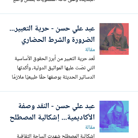
منذ سبعينيات وحتى منتصف تسعينيات
القرن الماضي ارتباطا بظهور الانترنيت و
عبد علي حسن - حرية التعبير...
العولمة كنظام اقتصادي جديد ، فقد ظهر
الوسيط الاتصالي الجديد ليتحوّل العالم إلى
الضرورة والشرط الحضاري
بيتٍ صغير وليس قرية صغيرة و...
مقالة
تُعد حرية التعبير من أبرز الحقوق الأساسية
التي نصّت عليها المواثيق الدولية، وأكدتها
الدساتير الحديثة بوصفها حقًا طبيعيًا ملازمًا
للإنسان ، وهي تعني قدرة الفرد على إبداء
آرائه وأفكاره ومعتقداته بحرية، سواء بالكلمة
عبد علي حسن - النقد وصفة
أو الكتابة أو الفن أو أي وسيلة من وسائل
التواصل، دون خوف من رقابة أو عقوبة غير...
الأكاديمية... إشكالية المصطلح
مقالة
إشكالية المصطلح شهدت الساحة الثقافية