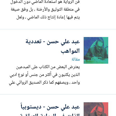
فن الرواية هو استعادة الماضي دون الدخول
في منطقة التوثيق والأرخنة ، بل وفق صيغة
يتم فيها إعادة إنتاج ذلك الماضي ، ولعل
الوسيط بين ذلك الماضي وإعادة إنتاجها هو
الذاكرة بوصفها القدرة على خزن المعلومات
عبد علي حسن - تعددية
والوقائع واستعادتها عند الحاجة ، ويندرج في
هذا التوصيف الحوادث التأريخية البعيدة التي
المواهب
ينتمي لها...
مقالة
يعترض البعض من الكتاب على المبدعين
الذين يكتبون في أكثر من جنس أو نوع ادبي
واحد ، ويصفهم كما ذكر الصديق الروائي علي
لفته سعيد بأنهم يعانون من مرض نفسي نقلاً
عن قول لأحد الجامعيين ، وأرى أن هذا
عبد علي حسن - ديستوبياً
الاعتراض،في جوهره، اعتراض تصنيفي أكثر
منه نقدي، وهو نابع من تصوّر تقليدي لوظيفة