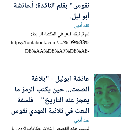
نقوس" بقلم الناقدة: أ.عائشة
أبو ليل.
نقد أدبي
تم توثيقه pdf في المكتبة الرابط:
https://foulabook.com/.../%D9%83%
D8%AA%D8%A7%D8%A8-
%D9%82... ليست هذه القصص الثلاث
حكايات تُروى، بل صمتٌ يتخذ هيئة لغة،
عائشة ابوليل - "بلاغة
ورموزٌ تتخفّى في هيئة وقائع. يكتب المهدي
نقوس نصوصه كما لو أنه ينقّب في الطبقات
الصمت... حين يكتب الرمز ما
العميقة للإنسان، حيث يصبح الألم ذاكرة،
يعجز عنه التاريخ" _ فلسفة
والموت ولادةً أخرى،...
البعث في ثلاثية المهدي نقوس
نقد أدبي
ليست هذه القصص الثلاث حكايات تُروى، بل