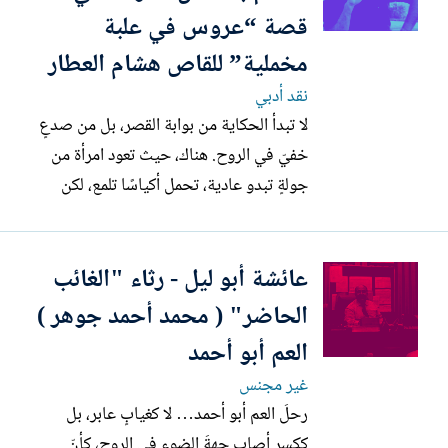
نسيها...
قصة “عروس في علبة
مخملية” للقاص هشام العطار
نقد أدبي
لا تبدأ الحكاية من بوابة القصر، بل من صدعٍ
خفيّ في الروح. هناك، حيث تعود امرأة من
جولةٍ تبدو عادية، تحمل أكياسًا تلمع، لكن
ظلّها وحده يعرف أنها عائدة من عمرٍ أفرغها.
تنزلق السيارة إلى الداخل كما تنزلق السنوات،
عائشة أبو ليل - رثاء "الغائب
والحارس، ببروده المهذّب، لا يسلّمها كتيّب
تصميم، بل يضع بين يديها مفاتيح قدرٍ
الحاضر" ( محمد أحمد جوهر )
مؤجّل،...
العم أبو أحمد
غير مجنس
رحلَ العم أبو أحمد… لا كغيابٍ عابر، بل
ككسرٍ أصاب جهةَ الضوء في الروح، كأنّ