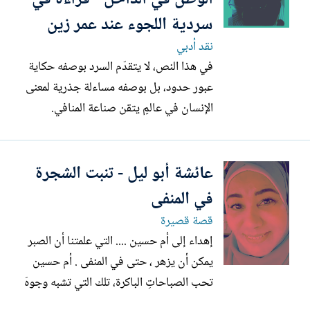
والانتقام، بين الأنثى...
سردية اللجوء عند عمر زين
نقد أدبي
في هذا النص، لا يتقدّم السرد بوصفه حكاية
عبور حدود، بل بوصفه مساءلة جذرية لمعنى
الإنسان في عالمٍ يتقن صناعة المنافي.
الطريق المؤدي إلى الحدود ليس مسارًا
جغرافيًا فحسب، بل مساحة اختبار أخلاقي
عائشة أبو ليل - تنبت الشجرة
تتكشّف فيها هشاشة الحضارة الحديثة حين
تُوضع أمام ضميرها العاري. هنا يلتقي إنسانٌ
في المنفى
جُرِّد من وطنه بإنسانٍ...
قصة قصيرة
إهداء إلى أم حسين .... التي علمتنا أن الصبر
يمكن أن يزهر ، حتى في المنفى . أم حسين
تحب الصباحاتِ الباكرة، تلك التي تشبه وجوهَ
الأطفال قبل أن تلوّثها التجارب. هي امرأةٌ