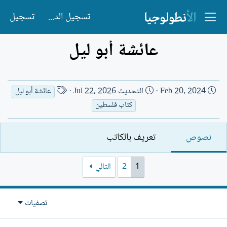
تسجيل الدخول
تسجيل
عائشة أبو ليل
ت
ا
Feb 20, 2024
التحديث
Jul 22, 2026
عائشة أبو ليل
ا
س
كتاب فلسطين
ر
م
ي
ا
نصوص
تعريف بالكاتب
خ
ل
ا
ك
ل
ا
1
2
التالي
إ
ت
ن
ب
ش
تصفيات
ا
ء