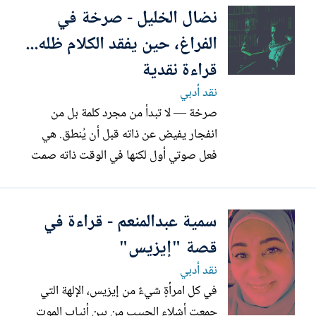
نضال الخليل - صرخة في
يشتري الوهم ليُطفئ العطش، ويُصوّت للألم
كي يبقى حيًّا. هذا النص ليس مجرّد حكاية…
الفراغ، حين يفقد الكلام ظله...
إنه مرآة صدئة...
قراءة نقدية
نقد أدبي
صرخة — لا تبدأ من مجرد كلمة بل من
انفجار يفيض عن ذاته قبل أن يُنطق. هي
فعل صوتي أول لكنها في الوقت ذاته صمت
مضاعف، لأن الصرخة لا تُعلن نفسها بالكلام
بل تفجّر الصمت وتفضح الفراغ الذي احتوته
سمية عبدالمنعم - قراءة في
الليالي المبللة بالحزن واليأس والسأم. القذائف
تتناثر، تنطفئ الأضواء، ويتعاقد الليل مع
قصة "إيزيس"
عويل الرصاص ليصبح...
نقد أدبي
في كل امرأةٍ شيءٌ من إيزيس، الإلهة التي
جمعت أشلاء الحبيب من بين أنياب الموت