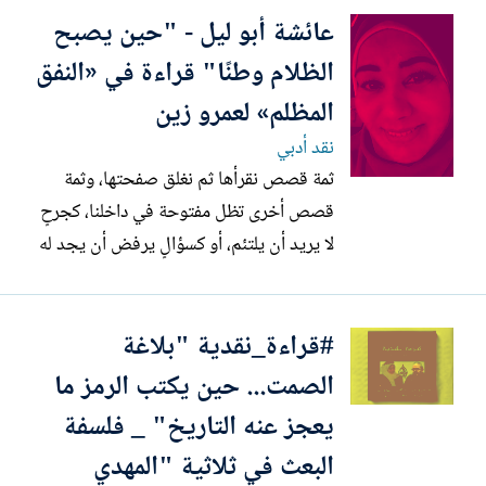
عائشة أبو ليل - "حين يصبح
الظلام وطنًا" قراءة في «النفق
المظلم» لعمرو زين
نقد أدبي
ثمة قصص نقرأها ثم نغلق صفحتها، وثمة
قصص أخرى تظل مفتوحة في داخلنا، كجرحٍ
لا يريد أن يلتئم، أو كسؤالٍ يرفض أن يجد له
جوابًا. وقصة «النفق المظلم» للكاتب عمرو
زين من ذلك النوع الذي لا ينتهي حين نصل
#قراءة_نقدية "بلاغة
إلى السطر الأخير؛ بل ربما هناك، تحديدًا، تبدأ
القصة الحقيقية. منذ العتبة الأولى، يدفعنا
الصمت... حين يكتب الرمز ما
الكاتب إلى...
يعجز عنه التاريخ" _ فلسفة
البعث في ثلاثية "المهدي