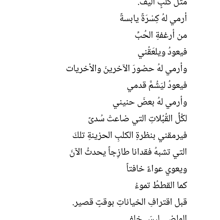
مثل كلبٍ أليف.
أرمي لهُ كِسْرَةً يابسةً
من أرغفةِ الحُبِّ
فيعودُ ويلعَقُني
وأرمي لهُ حضورَ الآخرينَ والأخريات
فيعودُ ليَشُمَّ قدمي
وأرمي لهُ بعضَ حنيني
لكُلِّ القُبُلاتِ التي ضاعتْ سُدىً
فيرمقني بنظرةِ الكلبِ الحزينةِ تلكَ
التي تشبهُ فقدانا طازِجاً يحدثُ الآنَ
ويعوي عواءً خافتاً
كما القططُ تموءُ
قبل اقترافِ الخياناتِ بوقتٍ قصير.
الماضي ليسَ خلفي