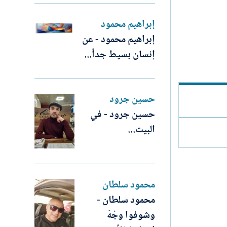
إبراهيم محمود
إبراهيم محمود - عن
إنسان بسيط جداً...
حسين جرود
حسين جرود - في
البيت...
محمود سلطان
محمود سلطان -
وشوفوا وجْهَ