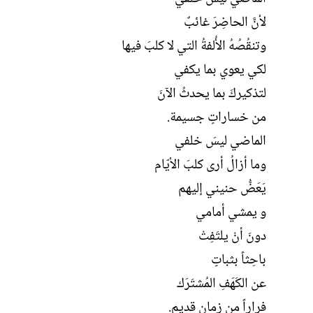
لأنَّ الحاضِرَ غائبٌ
وتنقُصُهُ الأُلفةُ التي لا كلبَ فيها
لكي يعوي بما يكفي
لتذكيركَ بما يحدثُ الآنَ
من خساراتٍ جسيمة.
الماضي ليسَ خلفي
وما أزالُ أرى كلبَ الأيّام
يَعَضُّ حنيني إليهم
و يمشي أمامي
دونَ أنْ يلتَفِتْ
باحِثاً بثباتٍ
عن الكَهَفِ المُشتَرَك
فراراً من زمانٍ قديم.