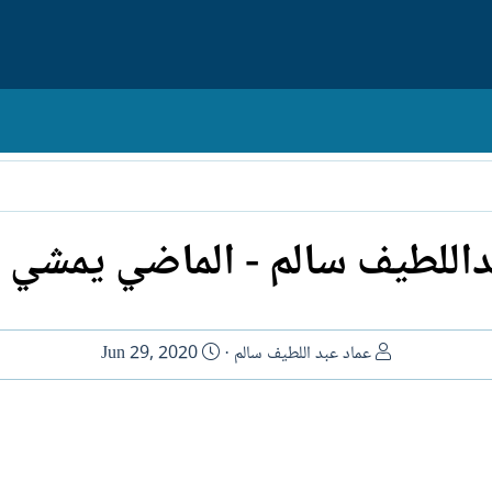
داللطيف سالم - الماضي يمشي أ
ا
ت
عماد عبد اللطيف سالم
Jun 29, 2020
ل
ا
ك
ر
ا
ي
ت
خ
ب
ا