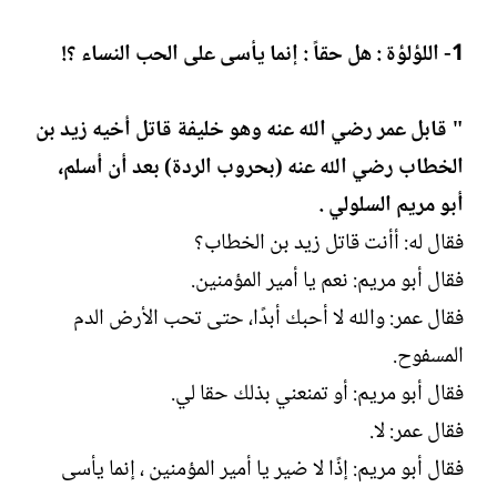
ت
خ
ب
ا
1- اللؤلؤة : هل حقاً : إنما يأسى على الحب النساء ؟!
ل
إ
ن
" قابل عمر رضي الله عنه وهو خليفة قاتل أخيه زيد بن
ش
الخطاب رضي الله عنه (بحروب الردة) بعد أن أسلم،
ا
ء
أبو مريم السلولي .
فقال له: أأنت قاتل زيد بن الخطاب؟
فقال أبو مريم: نعم يا أمير المؤمنين.
فقال عمر: والله لا أحبك أبدًا، حتى تحب الأرض الدم
المسفوح.
فقال أبو مريم: أو تمنعني بذلك حقا لي.
فقال عمر: لا.
فقال أبو مريم: إذًا لا ضير يا أمير المؤمنين ، إنما يأسى