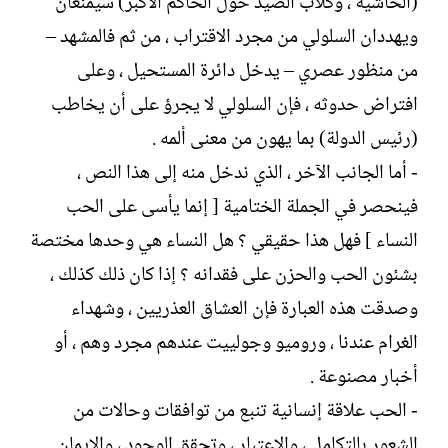
(الحاشية ، وكلاب الصيد حول الحاكم الأكبر) سيمنعان
ويهددان السلولي من مجرد الاقتراب ، من ثم فالمشهد –
من منظور عصري – يدخل دائرة المستحيل ، وعلى
افتراض حدوثه ، فإن السلولي لا يجرؤ على أن يخاطب
(رئيس الدولة) بما يهون من معنى ألمه .
- أما الجانب الآخر ، الذي ندخل منه إلى هذا النص ،
فينحصر في الجملة الختامية [ إنما يأسى على الحب
النساء ] فهل هذا حقيقي ؟ هل النساء هي وحدها مختصة
بشئون الحب والحزن على فقدانه ؟ إذا كان ذلك كذلك ،
وصدقت هذه العبارة فإن العشاق العذريين ، وشهداء
الغرام عندنا ، وروميو وجولييت عندهم مجرد وهم ، أو
أخبار مصنوعة .
- الحب علاقة إنسانية تنبع من توافقات وحالات من
الشعور بالتكامل ، والاعتبار ، وتحقق الوجود ، والإيمان