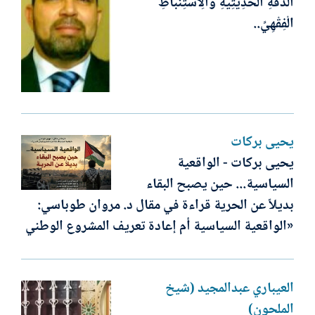
الدِّقَّةِ الْحَدِيثِيَّةِ وَالِاسْتِنْبَاطِ
الْفِقْهِيِّ..
يحيى بركات
يحيى بركات - الواقعية
السياسية... حين يصبح البقاء
بديلاً عن الحرية قراءة في مقال د. مروان طوباسي:
«الواقعية السياسية أم إعادة تعريف المشروع الوطني
العيباري عبدالمجيد (شيخ
الملحون)