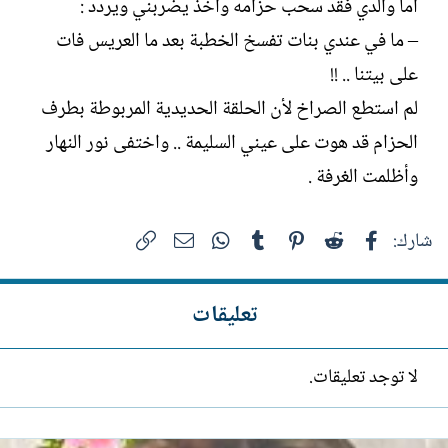
أما والدي فقد سحب حزامه وأخذ يضربني ويردد :
– ما في عندي بنات تفسخ الخطبة بعد ما العريس فات
على بيتنا .. !!
لم استطع الصراخ لأن الحلقة الحديدية المربوطة بطرف
الحزام قد هوت على عيني السليمة .. واختفى نور النهار
وأظلمت الغرفة .
فيسبوك
Reddit
Pinterest
Tumblr
WhatsApp
الرابط
البريد الإلكتروني
شارك:
تعليقات
لا توجد تعليقات.