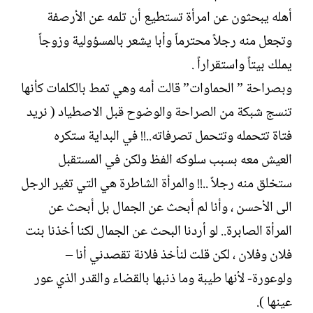
أهله يبحثون عن امرأة تستطيع أن تلمه عن الأرصفة
وتجعل منه رجلاً محترماً وأبا يشعر بالمسؤولية وزوجاً
يملك بيتاً واستقراراً .
وبصراحة ” الحماوات” قالت أمه وهي تمط بالكلمات كأنها
تنسج شبكة من الصراحة والوضوح قبل الاصطياد ( نريد
فتاة تتحمله وتتحمل تصرفاته..!! في البداية ستكره
العيش معه بسبب سلوكه الفظ ولكن في المستقبل
ستخلق منه رجلاً ..!! والمرأة الشاطرة هي التي تغير الرجل
الى الأحسن ، وأنا لم أبحث عن الجمال بل أبحث عن
المرأة الصابرة.. لو أردنا البحث عن الجمال لكنا أخذنا بنت
فلان وفلان ، لكن قلت لنأخذ فلانة تقصدني أنا –
ولوعورة- لأنها طيبة وما ذنبها بالقضاء والقدر الذي عور
عينها ).