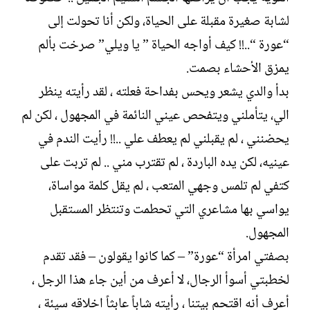
لشابة صغيرة مقبلة على الحياة، ولكن أنا تحولت إلى
“عورة “..!! كيف أواجه الحياة ” يا ويلي” صرخت بألم
يمزق الأحشاء بصمت.
بدأ والدي يشعر ويحس بفداحة فعلته ، لقد رأيته ينظر
الي، يتأملني ويتفحص عيني النائمة في المجهول ، لكن لم
يحضنني ، لم يقبلني لم يعطف علي ..!! رأيت الندم في
عينيه، لكن يده الباردة ، لم تقترب مني .. لم تربت على
كتفي لم تلمس وجهي المتعب ، لم يقل كلمة مواساة،
يواسي بها مشاعري التي تحطمت وتنتظر المستقبل
المجهول.
بصفتي امرأة “عورة” – كما كانوا يقولون – فقد تقدم
لخطبتي أسوأ الرجال، لا أعرف من أين جاء هذا الرجل ،
أعرف أنه اقتحم بيتنا ، رأيته شاباً عابثاً اخلاقه سيئة ،