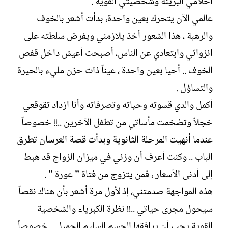
أحلامي البريئة وشخصيتي القوية .
عالمي الآن يتحرك بعين واحدة، بدأت أشعر بالخوف
والرهبة ، هذا الشعور أخذ يلازمني ويفرض سلطته على
انزوائي وابتعادي عن الناس، أصبحت أعيش داخل قفص
الخوف .. أحيا بعين واحدة ، عيناً ذات حزن مليء بالحيرة
والتساؤل .
أكمل والدي قسوته وحياته وتصرفاته وأنا ازداد تقوقعي
خجلاً وتضخمت مأساتي من تطفل الآخرين ..!! خصوصاً
عندما أنهيت المرحلة الثانوية وبدأت قصة العرسان تطرق
الباب .. وكنت أعرف أن وزني في ميزان الزواج قد هبط
إلى أدنى الأسعار ، فمن يتزوج من فتاة ” عورة ” .
هذه المواجهة صدمتني، إذ لأول مرة أشعر بأن هناك نقصاً
سيحول مجرى حياتي ..!! نظرة الكبرياء والشخصية
القوية يجب أن يرافقها الجسم السليم الجميل .. خصوصاً