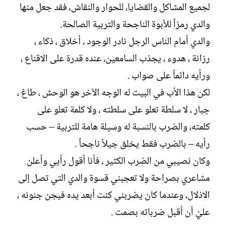
لجميع المشاكل والقضايا، للحوار والنقاش، فقد جعل منها
ت
خ
ب
ا
والدي رمزاً للأبوة الناجحة والتربية الصالحة.
ل
والدي أمام الناس الرجل نادر الوجود ، أخلاق ، ذكاء ،
إ
ن
رزانة ، هدوء ، يجذب السامعين، عنده قدرة على الاقناع ،
ش
ورأيه دائماً على صواب .
ا
ء
لكن هذا الأب في البيت له الوجه الآخر هو الوحش ، طاغ ،
جبار ، لا سلطة تعلو على سلطته ، ولا كلمة تعلو على
كلمته، والضرب بالنسبة له وسيلة هامة للتربية – حسب
رأيه – بالضرب فقط يخلق جيلاً ناجحاً .
وكان نصيبي من الضرب الكثير ، فأنا أقول رأيي وأعلن
مشاعري بصراحة ولا تعجبني قسوة والدي التي تصل إلى
الاذلال، وعندما كان يضربني كنت أبعد يده فيجن جنونه ،
عليّ أن أقبل ضرباته بصمت .