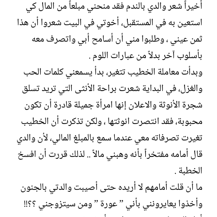
أخيراً شعر والدي بالندم فقد منحني مبلعاً من المال كي
استعين به في المستقبل، أخوتي في البيت شعروا أن هذا
ثمن عيني ، وطلبوا مني أن أسامح أبي واتصرف معه
بأسلوب آخر بدلاً من عبارات اللوم .
وبدأت معاملة الخطيب تتغير، بدأ يسمعني كلمات الحب
والغزل، في البداية شعرت براحة الأنثى التي تريد تسلق
شجرة الأنوثة والاعلان إنها امرأة جميلة قادرة أن تكون
محبوبة، فقد انتصرت انوثتها ، ولكن تذكرت أن الخطيب
تغيرت تصرفاته معي عندما سمع بالمبلغ المالي، لأن والدي
قال أمامه مفتخراً بأنه وهبني مالاً .. لذلك قررت أن افسخ
الخطبة .
ما أن قلت أمامهم لا أريده حتى أصيبت والدتي بالجنون
وأخذوا يعايرونني بأني ” عورة ” ومن سيتزوجني ؟؟!!