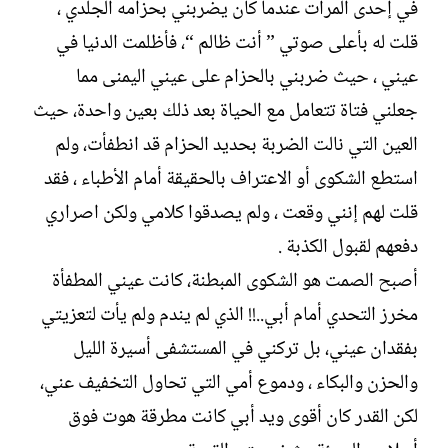
في إحدى المرات عندما كان يضربني بحزامه الجلدي ،
قلت له بأعلى صوتي ” أنت ظالم “، فأظلمت الدنيا في
عيني ، حيث ضربني بالحزام على عيني اليمنى مما
جعلني فتاة تتعامل مع الحياة بعد ذلك بعين واحدة، حيث
العين التي نالت الضربة بحديد الحزام قد انطفأت، ولم
استطع الشكوى أو الاعتراف بالحقيقة أمام الأطباء ، فقد
قلت لهم إنني وقعت ، ولم يصدقوا كلامي ولكن اصراري
دفعهم لقبول الكذبة .
أصبح الصمت هو الشكوى المبطنة، كانت عيني المطفأة
مخرز التحدي أمام أبي..!! الذي لم يندم ولم يأت لتعزيتي
بفقدان عيني، بل تركني في المستشفى أسيرة الليل
والحزن والبكاء ، ودموع أمي التي تحاول التخفيف عني،
لكن القدر كان أقوى ويد أبي كانت مطرقة هوت فوق