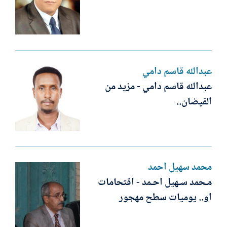
عبدالله قاسم دامي
عبدالله قاسم دامي - مزيد من
الفيضان..
محمد سهيل أحمد
مـحمد سـهيل احـمد - اقتحامات
او.. يوميات سطح مهجور