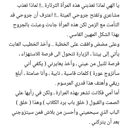
يا الهي لماذا تعذبني هذه المرأة الثرثارة ..!! لماذا تعذب
مشاعري وتفتح جروحي الميتة ..!! اعترف أن جروحي قد
التأمت مع الزمن لكن هذه المرأة جاءت وعبثت بالجروح
بهذا الشكل المهين القاسي .
وعلى مضض وافقت على الخطبة .. وأخذ الخطيب العابث
يأتي إلى بيتنا ، الزيارة تتحول الى فرصة للاستهزاء ،
فرصة للنيل من عيني ، وأخذ يعايرني ( يكفي أني
سأتزوج عورة ) كلمات قاسية ، نابية ، وأنا صامتة ، أبلع
ريقي وأهتف هذا قدري المرسوم .
أما أمي فكانت تشعر بهذه المرارة ، ولكن في رأيها علي
الصمت والقبول ( خلق باب برد الكلاب ) وهذا ( خلق )
الباب الذي سيحميني وأحسن من بلاش فمن سيتزوجني
بعد أن يتركني .