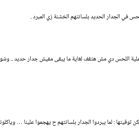
س في الجدار الحديد بلسانتهم الخشنة زي المبرد .
عملية اللحس دي مش هتقف لغاية ما يبقى مفيش جدار حديد .. وشو
كن توقيتها : لما يبردوا الجدار بلسانتهم ح يهجموا علينا … وياكلونا 