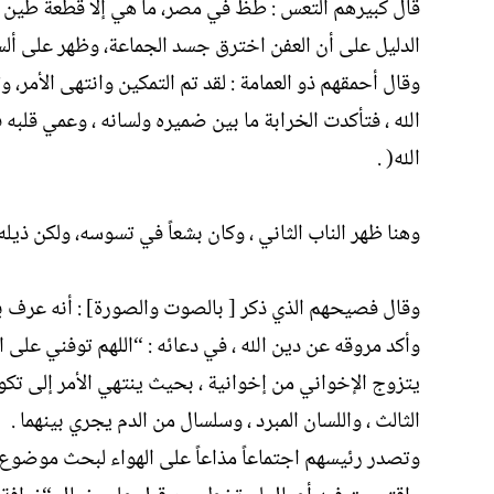
قال كبيرهم التعس : طظ في مصر، ما هي إلا قطعة طين عفن .
الدليل على أن العفن اخترق جسد الجماعة، وظهر على ألسنت
الله ، فتأكدت الخرابة ما بين ضميره ولسانه ، وعمي قلبه ف
الله( .
وهنا ظهر الناب الثاني ، وكان بشعاً في تسوسه، ولكن ذيله 
وقال فصيحهم الذي ذكر [ بالصوت والصورة] : أنه عرف بب
وأكد مروقه عن دين الله ، في دعائه : “اللهم توفني على 
يتزوج الإخواني من إخوانية ، بحيث ينتهي الأمر إلى تكوي
الثالث ، واللسان المبرد ، وسلسال من الدم يجري بينهما .
وتصدر رئيسهم اجتماعاً مذاعاً على الهواء لبحث موضوع س