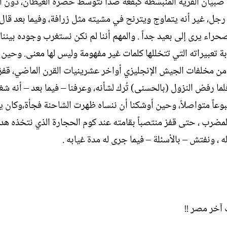
نحن صبيان القرية المنبسطة كبقعة صدأ تتوسط خضرة الغيطان، دون 
ل
رجل، غير أنه يتماوج ويترنح في مشيته مثل زرافة، وفيما بعد قال ل
إ
ن
صحراء يرى إلى بعيد جداً . والمهم أننا لم نكن نستغرب وجوده بيننا 
ش
ابة تعبيراته التي تتخللها كلمات غير مفهومة وليس لها معنى. وحي
ا
ء
من مخلفات الجيش الإنجليزي أواخر عشرينيات القرن الماضي، قفز
لما رفض النزول (بالحسنى) تُرك لشأنه، وعرفنا – فيما بعد – أنه ش
وعاً متواصلاً، وحين أوشكنا أن ننساه ظهرت الشاحنة فجأة،وكان ي
المضرب ، حتى قفز منتصباً بقامته عند كوم الحجارة الذي نتخذه هدف
ه ، ونفتش – بالأسئلة – فيما جرى له مدة غيابه .
 آخر مصر !!