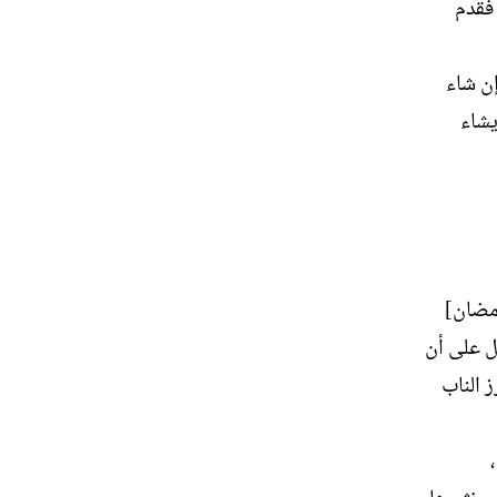
 فقدم
سنة . ونسي أن يقول : إن شاء
يشاء
رمضان]
ل على أن
 الناب