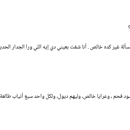
؟
لمسألة غير كده خالص . أنا شفت بعيني دي إيه اللي ورا الجدار الحدي
 وسود فحم ، وعرايا خالص، وليهم ديول، ولكل واحد سبع أنياب طالعة