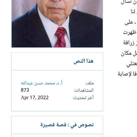
أن نسأل
نا
، على
ن ظهرت
 زرافة
غل مكان
هذا النص
عتلي
ا لإصابة
ملف
أ. د. محمد حسن عبدالله
المشاهدات
873
آخر تحديث
Apr 17, 2022
نصوص في : قصة قصيرة