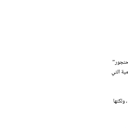
لحنجور”
مية التي
ولكنها