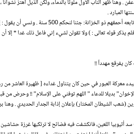
 وهنا ظهر الناب الأول ملوثا بالدماء، ولكن الذيل اهتز نشواناً ،
ها المبارد .
وقال أحمقهم ذو العمامة : لقد تم التمكين وانتهى الأمر، وتابعه أحمقهم ذو الخزانة: جئنا لنحكم 500 
لم يذكر قوله تعالى : ) ولا تقولن لشيء إني فاعل ذلك غدا * إلا أن 
كان يفرقع مهدداً !!
دء معركة العبور في حين كان يتناول غداءه [ ظهيرة العاشر من 
الإخوان” بديلا للدعاء ” اللهم توفني على الإسلام” !! وحرض من قب
ن (شعب الشيطان المختار) بإعلان إذابة الجدار الحديدي . وهنا برز
د أثيوبيا اللعين، فانكشفت فيه فضائح لا ترتكبها غرزة حشاشين ،