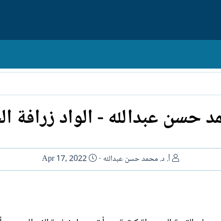
مد حسن عبدالله - الواد زرافة ال
ا
ت
أ. د. محمد حسن عبدالله
Apr 17, 2022
ل
ا
ك
ر
ا
ي
ت
خ
ب
ا