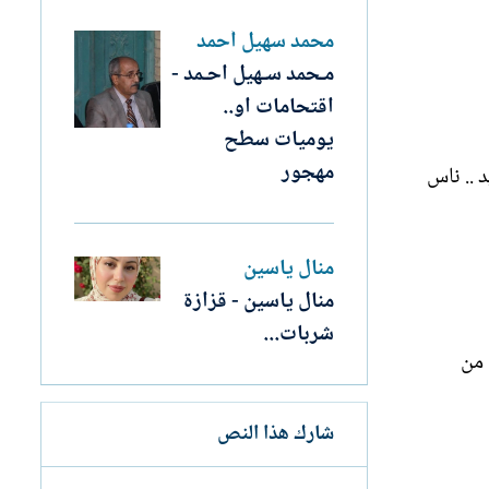
محمد سهيل أحمد
مـحمد سـهيل احـمد -
اقتحامات او..
يوميات سطح
مهجور
د .. ناس
منال ياسين
منال ياسين - قزازة
شربات...
 من
شارك هذا النص