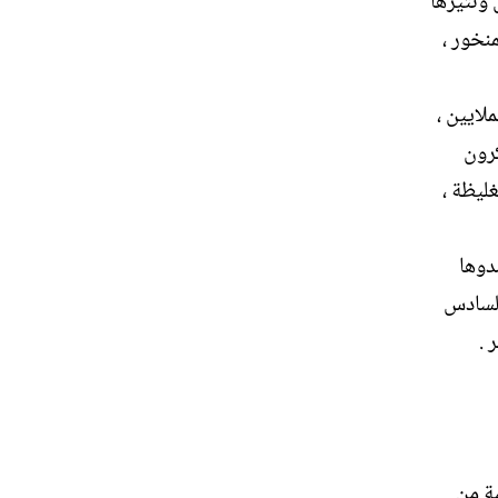
 ونثيرها
نخور ،
لايين ،
كرون
ليظة ،
دوها
السادس
 .
بة من