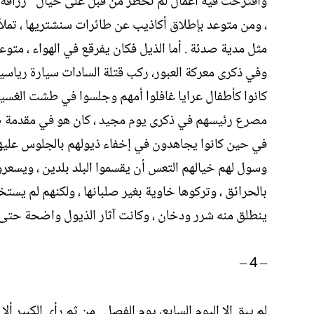
واقترحت فيه أعمال لم تخطر من قبل على خيال “زرافة الح
، ومن متوعد بإطلاق أكاذيب عن طائرات سنشتريها ، تملأ خ
مثل مدية صدئة . أما الذيل فكان يفرقع في الهواء ، متوعد
وفي ذكرى معركة العبور، ركب قتلة السادات سيارة رياسية 
كانوا كأطفال عرايا غافلوا أمهم وجلسوا في طشت الغسيل 
مصرع رئيسهم في ذكرى يوم مجيد ، كان هو في مقدمة صانع
في حين كانوا يجاهدون في إخفاء ذيولهم بالجلوس عليها 
وسول لهم خيالهم التعس أن يقسموا البلد بلدين ، ويسعر
بالحرائق ، وتركوها خاوية بغير صلبانها ، ولكنهم لم يست
ينطلق منه شرر ودخان ، وكانت آثار الذيول واضحة حتى ف
– 4 –
لم يبق إلا اليوم السابع، يوم الفصل . من ثم رأى الكبير أ