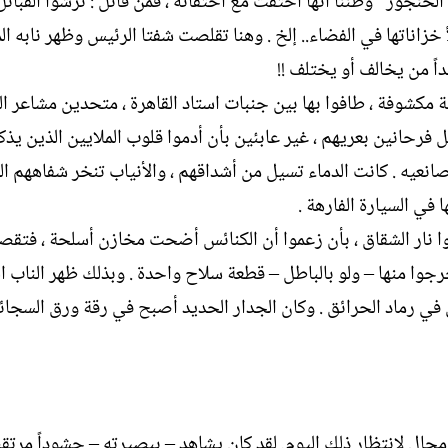
نجور” وظننا أنها اختفت مع اختفائه ، فمن قائل : نرشوا القبائل
زاناتها في الفضاء.. إلخ . وهنا تقلصت شفتا الرئيس وظهر نابه الم
اً من يخالف أو يختلف !!
مكشوفة ، طافوا بها بين جنبات استاد القاهرة ، متحدين مشاعر الم
فرحانين بعريهم ، غير عابئين بأن أدموا قلوب الملايين الذين يذ
يه . كانت الدماء تسيل من أشداقهم ، والأنياب تنخر شفاههم الغ
في السيارة الفارهة .
وا نار الشقاق ، بأن زعموا أن الكنائس أضحت مخازن أسلحة ، فتقص
خرجوا منها – ولو بالباطل – قطعة سلاح واحدة . وبذلك ظهر الناب 
ي رماد الحرائق . وكان الجدار الحديد أصبح في رقة ورق السجائر
لا مجال لانتظار ذلك اليوم. لقد كان يشاهد – ببصيرته – حشوداً مرتق