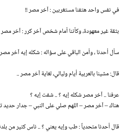
في نفس واحد هتفنا مستغربين : آخر مصر !!
بثقة غير معهودة، وكأننا أمام شخص آخر كرر : آخر مصر !
سأل أحدنا ، وأمن الباقي على سؤاله : شكله إيه آخر مصر 
قال: مشينا بالعربية أيام وليالي، لغاية آخر مصر ..
عرفنا .. آخر مصر شكله إيه ؟ .. شفت إيه ؟
هناك – آخر مصر – اللهم صلي على النبي – جدار حديد ت
قال أحدنا متحدياً : طب وإيه يعني ؟ .. ناس كتير من بلدنا