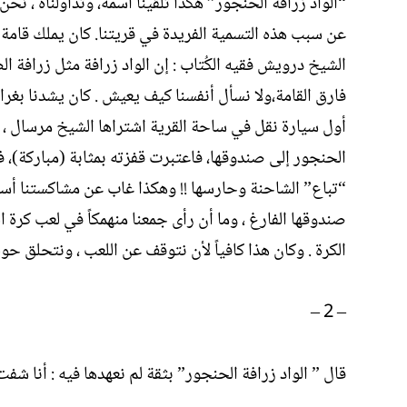
“الواد زرافة الحنجور” هكذا تلقينا اسمه، وتداولناه ، 
عن سبب هذه التسمية الفريدة في قريتنا. كان يملك قامة 
الشيخ درويش فقيه الكُتاب : إن الواد زرافة مثل زرافة ال
فارق القامة،ولا نسأل أنفسنا كيف يعيش . كان يشدنا بغر
أول سيارة نقل في ساحة القرية اشتراها الشيخ مرسال ، 
الحنجور إلى صندوقها، فاعتبرت قفزته بمثابة (مباركة)، ف
“تباع” الشاحنة وحارسها !! وهكذا غاب عن مشاكستنا أسب
صندوقها الفارغ ، وما أن رأى جمعنا منهمكاً في لعب كرة 
الكرة . وكان هذا كافياً لأن نتوقف عن اللعب ، ونتحلق حول
– 2 –
قال ” الواد زرافة الحنجور” بثقة لم نعهدها فيه : أنا شفت