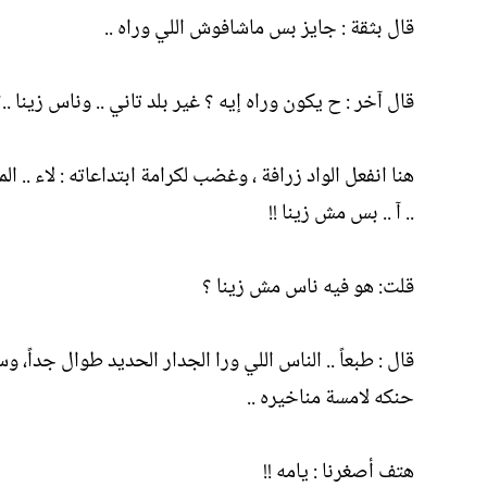
قال بثقة : جايز بس ماشافوش اللي وراه ..
قال آخر : ح يكون وراه إيه ؟ غير بلد تاني .. وناس زينا ..
هنا انفعل الواد زرافة ، وغضب لكرامة ابتداعاته : لاء .. ا
.. آ .. بس مش زينا !!
قلت: هو فيه ناس مش زينا ؟
قال : طبعاً .. الناس اللي ورا الجدار الحديد طوال جداً،
حنكه لامسة مناخيره ..
هتف أصغرنا : يامه !!