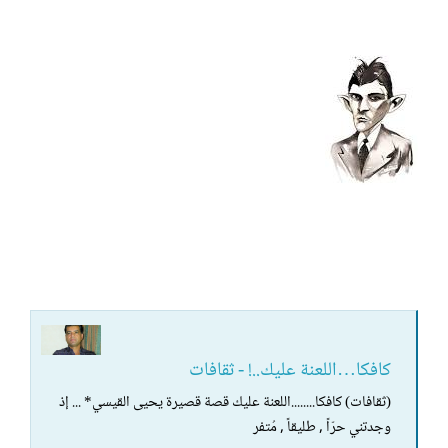
كافكا…اللعنة عليك..! - ثقافات
(ثقافات) كافكا........اللعنة عليك قصة قصيرة يحيى القيسي* ... إذ
وجدتني حرّاً , طليقاً , مُتفر