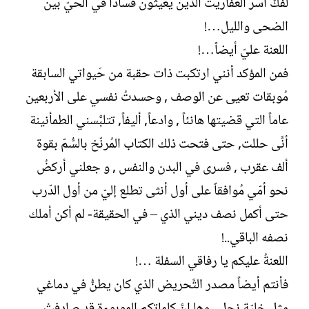
لفكّ أُسر العفاريت الذين يعيثون فساداً في الحيّ بين
الضحى والليل…!
اللعنة عليّ أيضاً…!
فمن المؤكد أنني ارتكبت ذات حقبة من حَيواتي السابقة
مُوبقات تعيى عن الوصف , وحسدتُ نفسي على الأربعين
عاماً التي قضيتها هانئاً , وادعاً, أليفاً, تتلبَّسني الطمأنينة
أنَّى حللت, حتى فتحت ذلك الكتاب المُرنّخ بالسُّمّ بقوة
ألف عقرب , فسرى في البدن والنفس , و جعلني أركضُ
نحو أمّي مُوافقاً على أول أنثى تطلع إليّ من أول الدّرب
حتى أكمل نصف ديني الذي – في الحقيقة- لم أكن أملك
نصفه الباقي..!
اللعنةُ عليكم يا رفاقي السفلة …!
فأنتم أيضاً مصدر التَّحريض الذي كان يطنُّ في دماغي