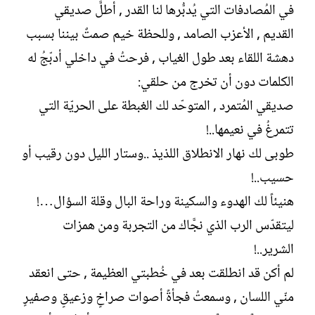
في المُصادفات التي يُدبُّرها لنا القدر , أطلَّ صديقي
القديم , الأعزب الصامد , وللحظة خيم صمتٌ بيننا بسبب
دهشة اللقاء بعد طول الغياب , فرحتُ في داخلي أدبّجُ له
الكلمات دون أن تخرج من حلقي:
صديقي المُتمرد , المتوحّد لك الغبطة على الحريّة التي
تتمرغُ في نعيمها..!
طوبى لك نهار الانطلاق اللذيذ ..وستار الليل دون رقيب أو
حسيب..!
هنيئاً لك الهدوء والسكينة وراحة البال وقلة السؤال…!
ليتقدّس الرب الذي نجَّاك من التجربة ومن همزات
الشرير..!
لم أكن قد انطلقت بعد في خُطبتي العظيمة , حتى انعقد
منّي اللسان , وسمعتُ فجأةً أصوات صراخٍ وزعيقٍ وصفيرٍ