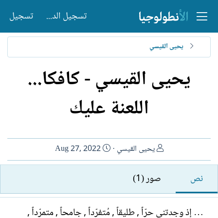
تسجيل الدخول
تسجيل
يحيى القيسي
يحيى القيسي - كافكا...
اللعنة عليك
ا
ت
يحيى القيسي
Aug 27, 2022
ل
ا
ك
ر
نص
صور (1)
ا
ي
ت
خ
ب
ا
… إذ وجدتني حرّاً , طليقاً , مُتفرّداً , جامحاً , متمرّداً ,