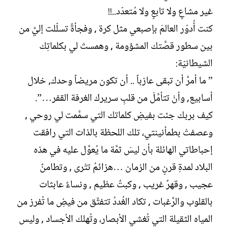
ل
غير مشاعٍ ولا تابعٍ ولا مُتعدّد..!!
إ
ن
كنت أُدوّر العالمَ بإصبعي مثل كرة , وفجأةً تسلّلت إليَّ من
ش
بين سطور قصَّتك المشؤومة , وهمستَ لي بكلماتِك
ا
ء
الشيطانيّة:
” ما أمرَّ أن تبقى عازباً .. أن تكون مريضاً وحدك, خلال
أسابيع, وأنْ تتأمَّلَ من قلبِ سريرك الغرفة القفر…”.
كيف بربك جئت بفيضِ كلماتك التي سمَّمت لي روحي ,
وعصفتْ بطمأنينتي، تلك اللحظة بالذات التي رافقت
إحباطاتي الهائلة بأن ليسَ ثمَّة ما يُعوَّل عليه في هذه
البلاد لمدةِ قرنٍ من الزمان …هزائمُ تتْرى , وتطامنٌ
عجيب , وقهرٌ غريب , وكبتٌ عظيم , ونساءٌ عابثات
بالقلوب والرَّغبات , تكاد الغُددُ تتفتَّق من فيضِ ما تُفرز من
المياه الثقيلة التي تُغشي الأبصار، وتُهلك الأجساد , وليس