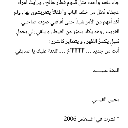
جاء دفعةً واحدةً مثل قدوم قطار هائج , ورأيتُ امرأة
عجفاء تُطلّ من خلف الباب وأطفالاً يتعربشون بها , ولم
أكد أفهم من الأمر شيئاً حتى أفاقني صوت صاحبي
الغريب , وهو يكاد يتميَّز من الغيظ , و يلقي إلي بحملٍ
ثقيلٍ يكسرُ الظهر , و يتطاير كالشرر :
أنت من جديد … آآآآآآآآآآخ ….اللعنة عليك يا صديقي
…
اللعنة عليــــك
يحيى القيسي
* نشرت في اغسطس 2006