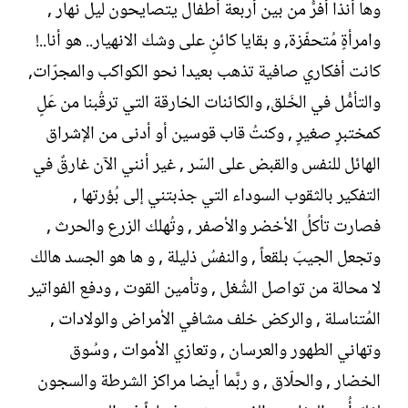
وها أنذا أفرُّ من بين أربعة أطفال يتصايحون ليل نهار ,
وامرأةٍ مُتحفّزة, و بقايا كائنٍ على وشك الانهيار.. هو أنا..!
كانت أفكاري صافية تذهب بعيدا نحو الكواكب والمجرّات,
والتأمُّل في الخَلق, والكائنات الخارقة التي ترقُبنا من عَلٍ
كمختبرٍ صغيرٍ , وكنتُ قاب قوسين أو أدنى من الإشراق
الهائل للنفس والقبض على السّر , غير أنني الآن غارقٌ في
التفكير بالثقوب السوداء التي جذبتني إلى بُؤرتها ,
فصارت تأكلُ الأخضر والأصفر , وتُهلك الزرع والحرث ,
وتجعل الجيبَ بلقعاً , والنفسُ ذليلة , و ها هو الجسد هالك
لا محالة من تواصل الشُغل , وتأمين القوت , ودفع الفواتير
المُتناسلة , والركض خلف مشافي الأمراض والولادات ,
وتهاني الطهور والعرسان , وتعازي الأموات , وسُوق
الخضار , والحلّاق , و ربًّما أيضا مراكز الشرطة والسجون