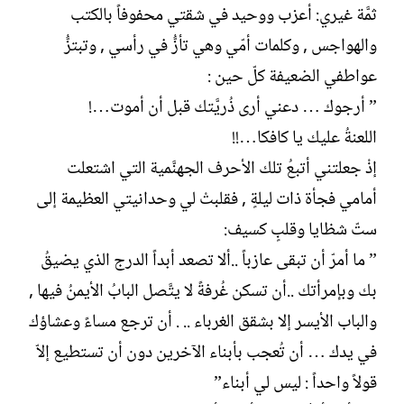
ثمَّة غيري: أعزب ووحيد في شقتي محفوفاً بالكتب
والهواجس , وكلمات أمّي وهي تأزُّ في رأسي , وتبتزُّ
عواطفي الضعيفة كلّ حين :
” أرجوك … دعني أرى ذُريَّتك قبل أن أموت…!
اللعنةُ عليك يا كافكا…!!
إذْ جعلتني أتبعُ تلك الأحرف الجهنَّمية التي اشتعلت
أمامي فجأة ذات ليلةٍ , فقلبتْ لي وحدانيتي العظيمة إلى
ستّ شظايا وقلبٍ كسيف:
” ما أمرّ أن تبقى عازباً ..ألا تصعد أبداً الدرج الذي يضيقُ
بك وبإمرأتك ..أن تسكن غُرفةً لا يتَّصل البابُ الأيمنُ فيها ,
والباب الأيسر إلا بشقق الغرباء .. . أن ترجع مساءً وعشاؤك
في يدك … أن تُعجب بأبناء الآخرين دون أن تستطيع إلاّ
قولاً واحداً : ليس لي أبناء”