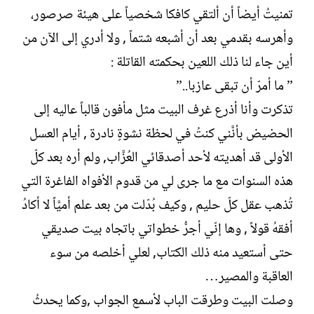
تمنيتُ أيضاً أن ألتقي كافكا شخصياً على هيئة صرصور،
وأهرسه بقدمي بعد أن أشبعه شتماً , ولا أدري إلى الآن من
أين جاء لنا ذلك اللعين بحكمته القاتلة :
” ما أمرّ أن تبقى عازبا..”
تذكرت وأنا أذرع غرف البيت مثل مأفون قالباً عاليه إلى
الحضيض بأنَّني كنتُ في لحظة نشوةٍ نادرة , أيام العسل
الأولى قد أهديته لأحد أصدقائي العُزَّاب, ولم أره بعد كلّ
هذه السنوات مع ما جرى لي من قدوم الأفواه الفاغرة التي
تُذهب عقل كلّ حليم , وكيف بُدّلت من بعد علم أميَّاً لا أكادُ
أفقهُ قولاً , وها إنّي أجرُّ خطواتي باتجاه بيت صديقي
حتى أستعيد منه ذلك الكتاب, لعلي أخلصه من سوء
العاقبة والمصير…
وصلت البيت وطرقت الباب لأسمع الجواب ,وكما يحدثُ