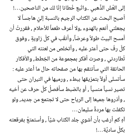
إلى العُشّ الذَّهبي ..واتّبع خُطانا إنّا لك من الناصحين…!
أصبح البحث عن الكتاب الرجيم بالنسبة إليّ هاجساً لا
يجعلني أنعم بالهدوء ,ولا أعرف طعماً للأحلام , فقررتُ أن
أمسح البيتَ طولاً وعرضاً, وأنقّب في كلّ زاويةٍ , وفوق
كلّ رفّ حتى أعثر عليه , وأتخلص من لعنته التي
تُطاردني , وصرت أفكر بمجموعة من الخِطط, والأفكار
الحانقة التي سأنتقم بها من صفحاته حال ما أعثر عليه :
سأتسلى أولاً بتمزيقها ببطء , ورميها في النيران حتى
تصير نسياً منسياً , أو بالضبط سأفصلُ كلّ حرف عن أخيه
, وأذروها جميعا إلى الرياح حتى لا تجتمع من جديد, ولو
تكفلت بها مردةُ سليمان…
آهٍ كم أرغب بأن أشوي جلد الكتاب شيَّاً , وأستمتعُ بفرقعته
بكلّ ساديَّة…!