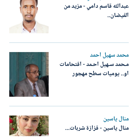
عبدالله قاسم دامي - مزيد من
الفيضان..
محمد سهيل أحمد
مـحمد سـهيل احـمد - اقتحامات
او.. يوميات سطح مهجور
منال ياسين
منال ياسين - قزازة شربات...