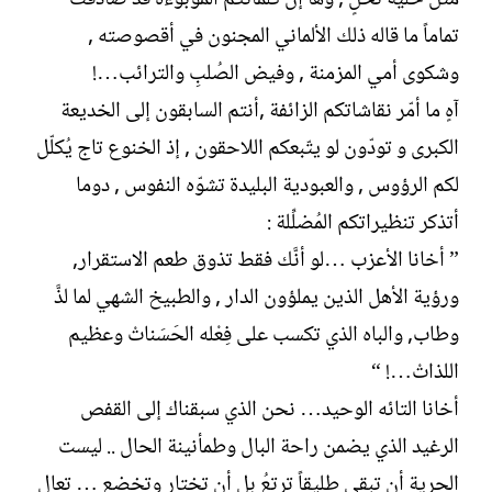
مثل خليّة نحلٍ , وها إنَّ كلماتكم الموبوءة قد صادفتْ
تماماً ما قاله ذلك الألماني المجنون في أقصوصته ,
وشكوى أمي المزمنة , وفيض الصُلبِ والترائب…!
آهٍ ما أمّر نقاشاتكم الزائفة ,أنتم السابقون إلى الخديعة
الكبرى و تودّون لو يتّبعكم اللاحقون , إذ الخنوع تاج يُكلّل
لكم الرؤوس , والعبودية البليدة تشوّه النفوس , دوما
أتذكر تنظيراتكم المُضلِّلة :
” أخانا الأعزب …لو أنَّك فقط تذوق طعم الاستقرار,
ورؤية الأهل الذين يملؤون الدار , والطبيخ الشهي لما لذَّ
وطاب, والباه الذي تكسب على فِعْله الحَسَناتْ وعظيم
اللذاتْ…! “
أخانا التائه الوحيد… نحن الذي سبقناك إلى القفص
الرغيد الذي يضمن راحة البال وطمأنينة الحال .. ليست
الحرية أن تبقى طليقاً ترتعُ بل أن تختار وتخضع … تعال