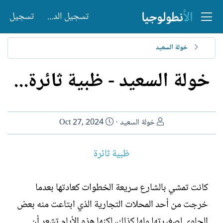
تسجيل الدخول
تسجيل
خولة السعيد
خولة السعيد - ظبية ثائرة...
ا
ت
خولة السعيد
Oct 27, 2024
ل
ا
ك
ر
ظبية ثائرة
ا
ي
ت
خ
ب
ا
كانت تمشي بالشارع سريعة الخطوات كعادتها بعدما
ل
خرجت من أحد المحلات التجارية الذي ابتاعت منه بعض
إ
ن
الحلوى لصغيرتها ولها كذلك، لكنها هذه الأيام تشعر أن