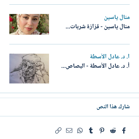
منال ياسين
منال ياسين - قزازة شربات...
أ. د. عادل الأسطة
أ. د. عادل الأسطة - البصاص...
شارك هذا النص
فيسبوك
Reddit
Pinterest
Tumblr
WhatsApp
الرابط
البريد الإلكتروني