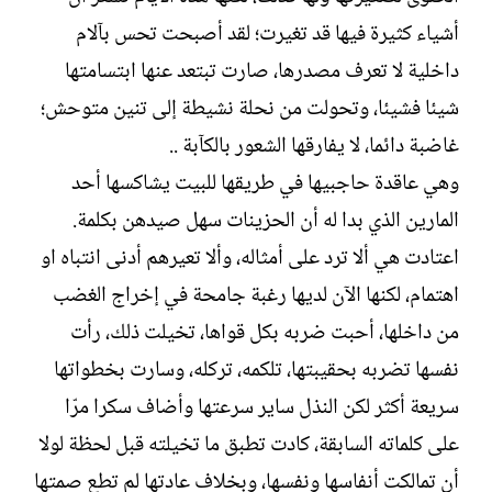
ش
أشياء كثيرة فيها قد تغيرت؛ لقد أصبحت تحس بآلام
ا
ء
داخلية لا تعرف مصدرها، صارت تبتعد عنها ابتسامتها
شيئا فشيئا، وتحولت من نحلة نشيطة إلى تنين متوحش؛
غاضبة دائما، لا يفارقها الشعور بالكآبة ..
وهي عاقدة حاجبيها في طريقها للبيت يشاكسها أحد
المارين الذي بدا له أن الحزينات سهل صيدهن بكلمة.
اعتادت هي ألا ترد على أمثاله، وألا تعيرهم أدنى انتباه او
اهتمام، لكنها الآن لديها رغبة جامحة في إخراج الغضب
من داخلها، أحبت ضربه بكل قواها، تخيلت ذلك، رأت
نفسها تضربه بحقيبتها، تلكمه، تركله، وسارت بخطواتها
سريعة أكثر لكن النذل ساير سرعتها وأضاف سكرا مرّا
على كلماته السابقة، كادت تطبق ما تخيلته قبل لحظة لولا
أن تمالكت أنفاسها ونفسها، وبخلاف عادتها لم تطع صمتها