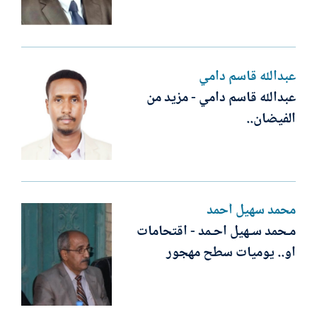
عبدالله قاسم دامي
عبدالله قاسم دامي - مزيد من
الفيضان..
محمد سهيل أحمد
مـحمد سـهيل احـمد - اقتحامات
او.. يوميات سطح مهجور