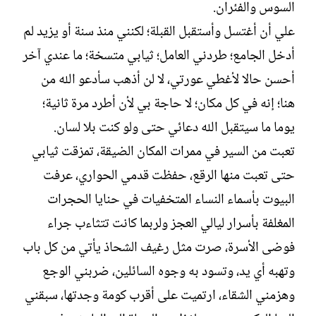
السوس والفئران.
علي أن أغتسل وأستقبل القبلة؛ لكنني منذ سنة أو يزيد لم
أدخل الجامع؛ طردني العامل؛ ثيابي متسخة؛ ما عندي آخر
أحسن حالا ﻷغطي عورتي، لا لن أذهب سأدعو الله من
هنا؛ إنه في كل مكان؛ لا حاجة بي ﻷن أطرد مرة ثانية؛
يوما ما سيتقبل الله دعائي حتى ولو كنت بلا لسان.
تعبت من السير في ممرات المكان الضيقة، تمزقت ثيابي
حتى تعبت منها الرقع، حفظت قدمي الحواري، عرفت
البيوت بأسماء النساء المتخفيات في حنايا الحجرات
المغلفة بأسرار ليالي العجز ولربما كانت تتثاءب جراء
فوضى الأسرة، صرت مثل رغيف الشحاذ يأتي من كل باب
وتهبه أي يد، وتسود به وجوه السائلين، ضربني الوجع
وهزمني الشقاء، ارتميت على أقرب كومة وجدتها، سبقني