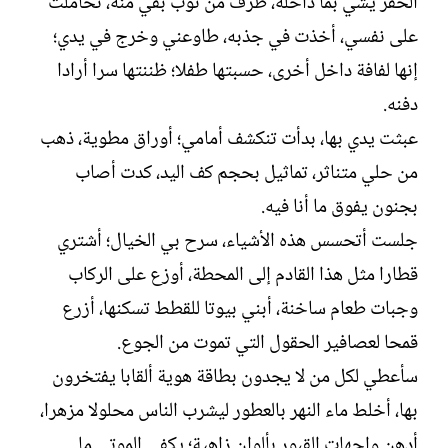
الحفر يشي بما داخله، طرف من ثوب بقي منه، تحاملت
على نفسي، أخذت في جذبه، طاوعني وخرج في يدي؛
إنها لفافة داخل أخرى، حسبتها طفلا؛ ظننتها سرا أرادا
دفنه.
عبثت يدي بها، بدأت تنكشف أمامي؛ أوراق مطوية، ذهب
من حلي متناثر، تماثيل بحجم كف اليد، كدت أصاب
بجنون يفوق ما أنا فيه.
جلست أتحسس هذه الأشياء، سرح بي الخيال؛ أشتري
قطارا مثل هذا القادم إلى المحطة، أوزع على الركاب
وجبات طعام ساخنة، أبني بيوتا للقطط تسكنها، أزرع
قمحا لعصافير الحقول التي تموت من الجوع.
سأعطي لكل من لا يجدون بطاقة هوية ألقابا يفتخرون
بها، أخلط ماء النهر بالعطور ليشرب الناس محلوﻻ مزهرا،
أدهن واجهات القبور بألوان زاهية؛ يكفى الموتى ما