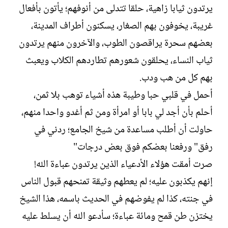
يرتدون ثيابا زاهية، حلقا تتدلى من أنوفهم؛ يأتون بأفعال
غريبة، يخوفون بهم الصغار، يسكنون أطراف المدينة،
بعضهم سحرة يراقصون الطوب، والآخرون منهم يرتدون
ثياب النساء، يحلقون شعورهم تطاردهم الكلاب ويعبث
بهم كل من هب ودب.
أحمل في قلبي حبا وطيبة هذه أشياء توهب بلا ثمن،
أحلم بأن أجد لي بابا أو امرأة ومن ثم أغدو واحدا منهم،
حاولت أن أطلب مساعدة من شيخ الجامع؛ ردني في
رفق" ورفعنا بعضكم فوق بعض درجات"
صرت أمقت هؤلاء الأدعياء الذين يرتدون عباءة الله!
إنهم يكذبون عليه؛ لم يعطهم وثيقة تمنحهم قبول الناس
في جنته، كذا لم يفوضهم في الحديث باسمه، هذا الشيخ
يختزن طن قمح ومائة عباءة؛ سأدعو الله أن يسلط عليه