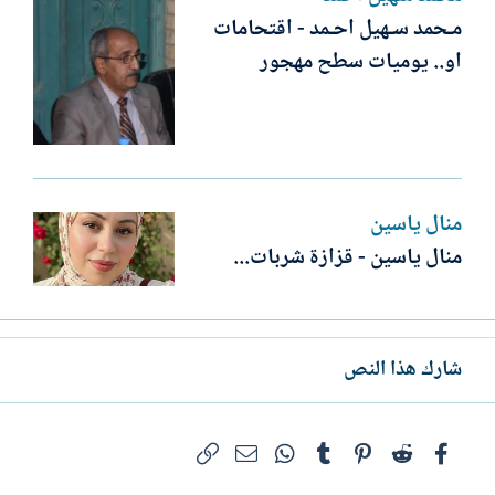
مـحمد سـهيل احـمد - اقتحامات
او.. يوميات سطح مهجور
منال ياسين
منال ياسين - قزازة شربات...
شارك هذا النص
فيسبوك
Reddit
Pinterest
Tumblr
WhatsApp
الرابط
البريد الإلكتروني