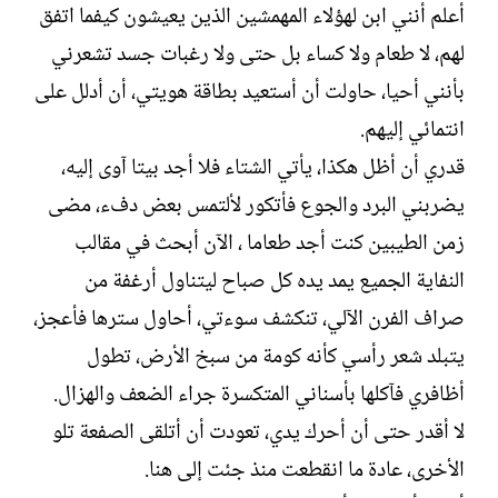
أعلم أنني ابن لهؤلاء المهمشين الذين يعيشون كيفما اتفق
لهم، لا طعام ولا كساء بل حتى ولا رغبات جسد تشعرني
بأنني أحيا، حاولت أن أستعيد بطاقة هويتي، أن أدلل على
انتمائي إليهم.
قدري أن أظل هكذا، يأتي الشتاء فلا أجد بيتا آوى إليه،
يضربني البرد والجوع فأتكور لألتمس بعض دفء، مضى
زمن الطيبين كنت أجد طعاما ، الآن أبحث في مقالب
النفاية الجميع يمد يده كل صباح ليتناول أرغفة من
صراف الفرن الآلي، تنكشف سوءتي، أحاول سترها فأعجز،
يتبلد شعر رأسي كأنه كومة من سبخ الأرض، تطول
أظافري فآكلها بأسناني المتكسرة جراء الضعف والهزال.
لا أقدر حتى أن أحرك يدي، تعودت أن أتلقى الصفعة تلو
الأخرى، عادة ما انقطعت منذ جئت إلى هنا.