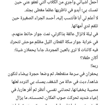
أحمل أشيائي وأجري من الكلاب التي تعفو عني حين
تمسك بي؛ أبدو في ناظريها عظما مغطى بجلد.
لا أعلم لي أبا فأنتسب إليه، أحسد الجراء الصغيرة حين
تلقم ثدي أمهاتها.
في ليلة لاتزال عالقة بذاكرتي، نمت جوار حائط متهدم،
في خرابة جوار سكة القطار، الليل مظلم موحش تتحرك
فيه كائنات لا ترى بالعين المجردة، جاءا يحملان شيئا؛
أكان طفلا؟
ربما!
يحفران في سرعة منقطعة، ثم وضعا حجرة بيضاء لتكون
شاهدا، دبت في حالة من الشغف، يمسك بي التردد لعلها
مصيبة يخفيانها، تحدثني نفسي، أنظر ثم أفر هاربا، في
إعياء شديد تحركت صوب المكان، تحسسته، ما يزال