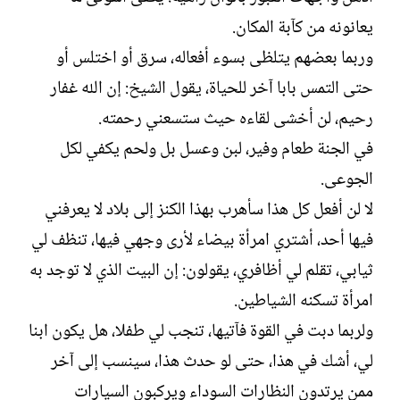
يعانونه من كآبة المكان.
وربما بعضهم يتلظى بسوء أفعاله، سرق أو اختلس أو
حتى التمس بابا آخر للحياة، يقول الشيخ: إن الله غفار
رحيم، لن أخشى لقاءه حيث ستسعني رحمته.
في الجنة طعام وفير، لبن وعسل بل ولحم يكفي لكل
الجوعى.
لا لن أفعل كل هذا سأهرب بهذا الكنز إلى بلاد لا يعرفني
فيها أحد، أشتري امرأة بيضاء ﻷرى وجهي فيها، تنظف لي
ثيابي، تقلم لي أظافري، يقولون: إن البيت الذي لا توجد به
امرأة تسكنه الشياطين.
ولربما دبت في القوة فآتيها، تنجب لي طفلا، هل يكون ابنا
لي، أشك في هذا، حتى لو حدث هذا، سينسب إلى آخر
ممن يرتدون النظارات السوداء ويركبون السيارات