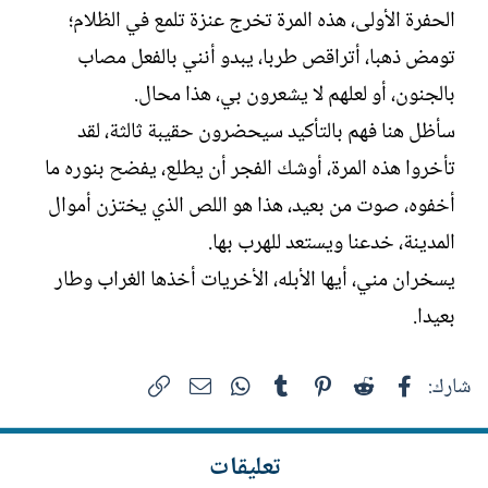
الحفرة الأولى، هذه المرة تخرج عنزة تلمع في الظلام؛
تومض ذهبا، أتراقص طربا، يبدو أنني بالفعل مصاب
بالجنون، أو لعلهم لا يشعرون بي، هذا محال.
سأظل هنا فهم بالتأكيد سيحضرون حقيبة ثالثة، لقد
تأخروا هذه المرة، أوشك الفجر أن يطلع، يفضح بنوره ما
أخفوه، صوت من بعيد، هذا هو اللص الذي يختزن أموال
المدينة، خدعنا ويستعد للهرب بها.
يسخران مني، أيها الأبله، الأخريات أخذها الغراب وطار
بعيدا.
فيسبوك
Reddit
Pinterest
Tumblr
WhatsApp
الرابط
البريد الإلكتروني
شارك:
تعليقات