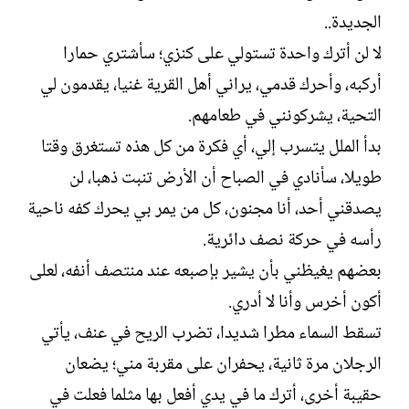
الجديدة..
لا لن أترك واحدة تستولي على كنزي؛ سأشتري حمارا
أركبه، وأحرك قدمي، يراني أهل القرية غنيا، يقدمون لي
التحية، يشركونني في طعامهم.
بدأ الملل يتسرب إلي، أي فكرة من كل هذه تستغرق وقتا
طويلا، سأنادي في الصباح أن الأرض تنبت ذهبا، لن
يصدقني أحد، أنا مجنون، كل من يمر بي يحرك كفه ناحية
رأسه في حركة نصف دائرية.
بعضهم يغيظني بأن يشير بإصبعه عند منتصف أنفه، لعلى
أكون أخرس وأنا لا أدري.
تسقط السماء مطرا شديدا، تضرب الريح في عنف، يأتي
الرجلان مرة ثانية، يحفران على مقربة مني؛ يضعان
حقيبة أخرى، أترك ما في يدي أفعل بها مثلما فعلت في