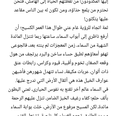
إليها المكدودون؛ من لفظتهم الحياة إلى الهامش، فنحن
نحترم من يلمع حذاؤه، ومن تكون له بين الناس مقاعد
عليها يتكئون!
ثمة اتجاه للرؤية غام عني طوال هذا العمر الكسيح؛ أن
أرفع ناظري إلى أبواب السماء، ساعتها ربما تتنزل المائدة
الشهية من السماء، زمن المعجزات لم ينته بعد، فالجوعى
تهفو أمعاؤهم لطبق حساء ساخن والبرد يرتجف من هول
وقعه الصغار، تخوم وأقبية، قيود وكراس، رابطات عنق
ذات ألوان، عربات مكيفة، نساء تتهدل شهورهن فأشبهن
عوارف الخيل هذه هي أثقال الأرض التي ندرج عليها.
في السماء عالم آخر تقنع به نفوس الحيارى، تمني البطون
بألف حلم؛ كفاء رغيف الخبز الضامر، تنزل عليهم الرحمة
مائدة، لكن المسيح مرفوع من الأرض، خلت بوابة السماء
من يد الطارق، تحوم الغربان كل ناحية، تشتعل الفتن