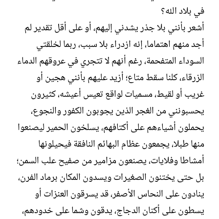
ل
في بلاد الله؟
إ
ن
أشعر بأنني بلا جذر يشدني إليهم، أو على أقل تقدير لم
ش
أجد منهم اهتماما، إنه ازدراء بلا سبب، ربما لخلقتي
ا
ء
السوداء المتفحمة، رغم أنهم لا تتجري في عروقهم الدماء
الزرقاء، كلنا سقط متاع؛ أزيد عليهم بأنني هجين أو
غريب أو لقيط، مسميات لواقع تعيس أعيشه، كثيرون
يحسبونني من الغجر الذين يجوبون الكفور والنجوع،
يحملون أشياءهم على أكتافهم، يسلخون الحمير ليصنعوا
منها طبلا، يجمعون عظام البهائم النافقة فيحيلونها
أمشاطا وفلايات، يصنعون مزامير من صفيح علب السمن؛
بل حتى يختنون الصغيرات ويسدون المكان برماد الفرن،
ينادون على النحاس الأصفر، قد يسرقون العنزات أو
يسطون على أكنان الدجاج، يدقون وشما على خدودهم،