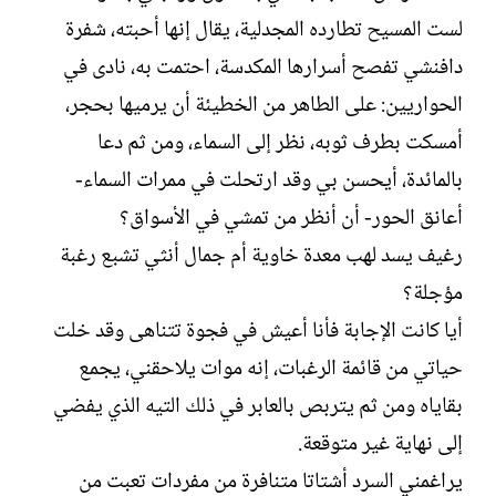
لست المسيح تطارده المجدلية، يقال إنها أحبته، شفرة
دافنشي تفصح أسرارها المكدسة، احتمت به، نادى في
الحواريين: على الطاهر من الخطيئة أن يرميها بحجر،
أمسكت بطرف ثوبه، نظر إلى السماء، ومن ثم دعا
بالمائدة، أيحسن بي وقد ارتحلت في ممرات السماء-
أعانق الحور- أن أنظر من تمشي في الأسواق؟
رغيف يسد لهب معدة خاوية أم جمال أنثي تشبع رغبة
مؤجلة؟
أيا كانت الإجابة فأنا أعيش في فجوة تتناهى وقد خلت
حياتي من قائمة الرغبات، إنه موات يلاحقني، يجمع
بقاياه ومن ثم يتربص بالعابر في ذلك التيه الذي يفضي
إلى نهاية غير متوقعة.
يراغمني السرد أشتاتا متنافرة من مفردات تعبت من