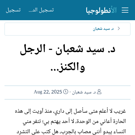
تسجيل الدخول
تسجيل
د. سيد شعبان
د. سيد شعبان - الرجل
والكنز...
ا
ت
د. سيد شعبان
Aug 22, 2025
ل
ا
ك
ر
غريب لا أعلم متى سأصل إلى داري، منذ آويت إلى هذه
ا
ي
الحارة أعاني من الوحدة، لا أحد يهتم بي؛ تنفر مني
ت
خ
ب
ا
النساء يبدو أنني مصاب بالجرب، هل كتب علي التشرد