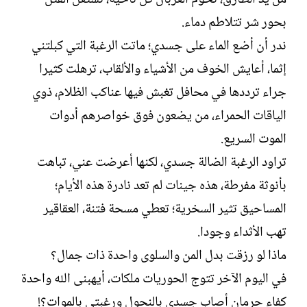
بحور شر تتلاطم دماء.
ندر أن أضع الماء على جسدي؛ ماتت الرغبة التي كبلتني
إثما، أعايش الخوف من الأشياء والألقاب، ترهلت كثيرا
جراء ترددها في محافل تغبش فيها عناكب الظلام، ذوي
الياقات الحمراء، من يضعون فوق خواصرهم أدوات
الموت السريع.
تراود الرغبة الضالة جسدي، لكنها أعرضت عني، تباهت
بأنوثة مفرطة، هذه جينات لم تعد نادرة هذه الأيام؛
المساحيق تثير السخرية؛ تعطي مسحة فتنة، العقاقير
تهب الأثداء وجودا.
ماذا لو رزقت بدل المن والسلوى واحدة ذات جمال؟
في اليوم الآخر تتوج الحوريات ملكات، أيهبنى الله واحدة
كفاء حرمان أصاب جسدي بالنحول ورغبتي بالموات؟!