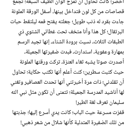
أخضر؛ كانت تحاول أن تمزج ألوان الطيف السبعة؛ تجمع
قصاصات من كل لون فتداخل بينها، أسفل الورقة الملونة
جاءت بقرد له ذنب طويل؛ جعلته يفتح فمه ليلتقط حبات
البرتقال؛ كل هذا وأنا متخف تحت غطائي الشتوي ذي
الطبقات الثلاث، نسيت برودة الشتاء، إنها تجيد الرسم
بمهارة وعفوية، استدارت، فبدت ضفيرتها الجميلة،
أصدرت صوتا يشبه ثغاء العنزة، تركت ورقتها الملونة
حيث كتبت سطرين؛ كنت أعلم أنها تكتب حكاية؛ تحاول
أن تقلدني؛ ذات مرة أخبرتني أنها تحدث العصافير وتغني
لها أناشيد المدرسة الجميلة؛ تتمنى أن تكون مثل نبي الله
سليمان تعرف لغة الطير!
قفزت مسرعة حيث الباب؛ كانت يدي أسرع إليها؛ جذبتها
من تلك الضفيرة المتدلية كأنها شلال من شعر ذهبي!