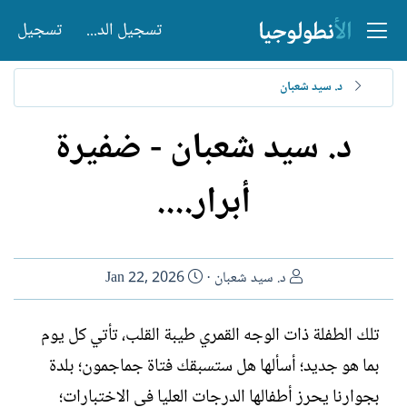
تسجيل الدخول
تسجيل
د. سيد شعبان
د. سيد شعبان - ضفيرة
أبرار....
ا
ت
د. سيد شعبان
Jan 22, 2026
ل
ا
ك
ر
تلك الطفلة ذات الوجه القمري طيبة القلب، تأتي كل يوم
ا
ي
بما هو جديد؛ أسألها هل ستسبقك فتاة جماجمون؛ بلدة
ت
خ
ب
ا
بجوارنا يحرز أطفالها الدرجات العليا في الاختبارات؛