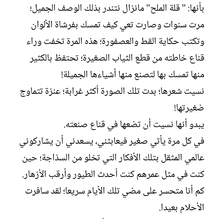
بأنها: " قلة الملح" مانزال نتندر بذلك الوصف الجميل؛
مرت سنوات وصارت تعي كيف تمسك بفرشاة الألوان
وتكتب حكاية القط والعصفورة؛ هذه المرة تخفت وراء
قناع خاطته من قطع الثياب الصغيرة؛ تحتفظ بالكثير
منها تمسك بها لتصنع منها أشياءها الجميلة!
نسيت شعرها؛ بدت تلك الصورة أكثر غرابة؛ عنزة تتماوج
ضغيرتها!
يبدو أنها نسيت أن تضعها في قناع صنعته.
في كل مرة يأتي صغير فيعابثني، يسعدني أن يشاركوني
عالمي المثقل بتلك الأفكار التي تخلو من السذاجة؛ حين
كنت في مثل عمرهم كنت أحدث الطيور وأرقب الأزهار.
كم أنا متحسر على مضي تلك الأيام سريعا؛ لقد سافرت
الأحلام بعيدا.