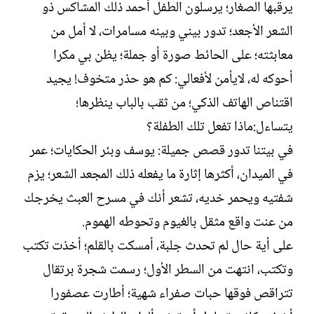
يرقبها الصغار؛ يرسلون الطفل أحمد ذلك المشاكس ذو
الشعر الأجعد؛ تدور بيني وبينه مسامرات، لا أمل من
معابثته؛ على الحائط صورة أو جملة؛ يظن بي مكرا
أحوكه له، لايأمن لأفعالي: كم هو حذر متخوف! يجيد
اقتناص الهاتف الذكي؛ من ثقب بالباب ينظرها؛
يتساءل:ماذا تفعل تلك الطفلة؟
في بيتنا تدور قصص جميلة: يوسف وبئر الحكايات؛ عمر
في الميدان، أكثرها إثارة ما يفعله ذلك المجعد الشعر؛ يزم
شفتيه ويحمر خديه، تشعر أنك في مسرح العبث يخرجك
من عنت واقع مثقل بالغيوم وتحوطه الهموم.
على أية حال لم تحدث جلبة، أمسكت بالقلم؛ أخذت تكتب
وتكتب، انتهت من السطر الأول؛ رسمت شجرة برتقال
تتراقص فوقها حبات صفراء شهية؛ أطارت عصفورا