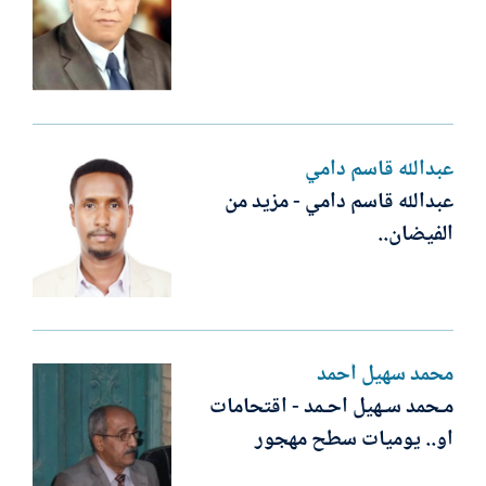
عبدالله قاسم دامي
عبدالله قاسم دامي - مزيد من
الفيضان..
محمد سهيل أحمد
مـحمد سـهيل احـمد - اقتحامات
او.. يوميات سطح مهجور