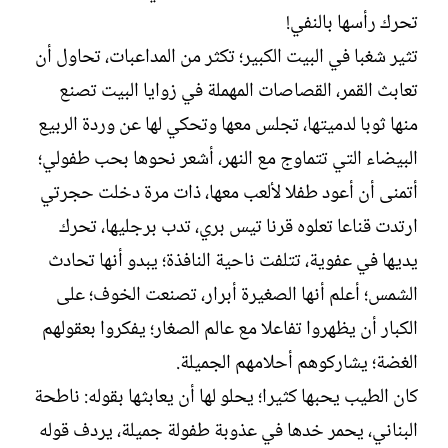
ل
تحرك رأسها بالنفي!
إ
ن
تثير شغبا في البيت الكبير؛ تكثر من المداعبات، تحاول أن
ش
تعابث القمر، القصاصات المهملة في زوايا البيت تصنع
ا
ء
منها ثوبا لدميتها، تجلس معها وتحكي لها عن وردة الربيع
البيضاء التي تتماوج مع النهر، أشعر نحوها بحب طفولي؛
أتمنى أن أعود طفلا لألعب معها، ذات مرة دخلت حجرتي
ارتدت قناعا تعلوه قرنا تيس بري، تدب برجليها، تحرك
يديها في عفوية، تتلفت ناحية النافذة؛ يبدو أنها تحادث
الشمس؛ أعلم أنها الصغيرة أبرار، تصنعت الخوف؛ على
الكبار أن يظهروا تفاعلا مع عالم الصغار؛ يفكروا بعقولهم
الغضة؛ يشاركوهم أحلامهم الجميلة.
كان الطيب يحبها كثيرا؛ يحلو لها أن يعابثها بقوله: ناطحة
البناني، يحمر خدها في عذوبة طفولة جميلة، يردف قوله