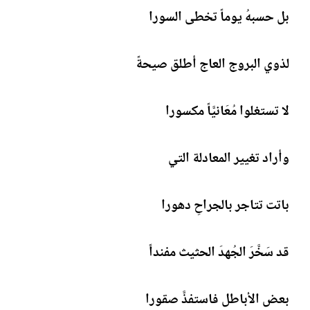
بل حسبهُ يوماً تخطى السورا
لذوي البروج العاج أطلق صيحةً
لا تستغلوا مُعَانيَّاً مكسورا
وأراد تغيير المعادلة التي
باتت تتاجر بالجراحِ دهورا
قد سَخَّرَ الجُهدَ الحثيث مفنداً
بعض الأباطل فاستفذَّ صقورا