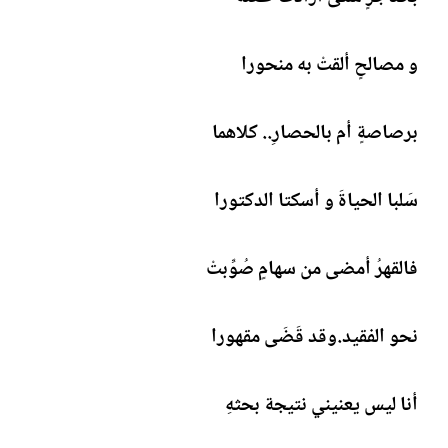
ش
ا
ء
و مصالحٍ ألقتْ به منحورا
برصاصةٍ أم بالحصارِ.. كلاهما
سَلبا الحياةَ و أسكتا الدكتورا
فالقهرُ أمضى من سهامٍ صُوِّبتْ
نحو الفقيد.وقد قَضَى مقهورا
أنا ليس يعنيني نتيجة بحثهِ