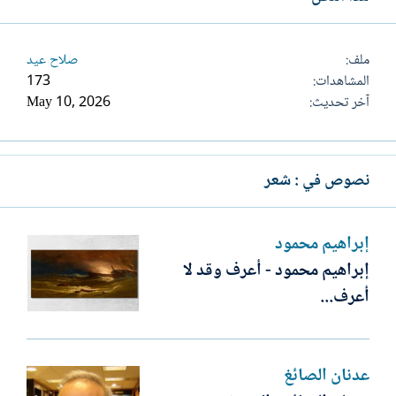
ملف
صلاح عيد
المشاهدات
173
آخر تحديث
May 10, 2026
نصوص في : شعر
إبراهيم محمود
إبراهيم محمود - أعرف وقد لا
أعرف...
عدنان الصائغ