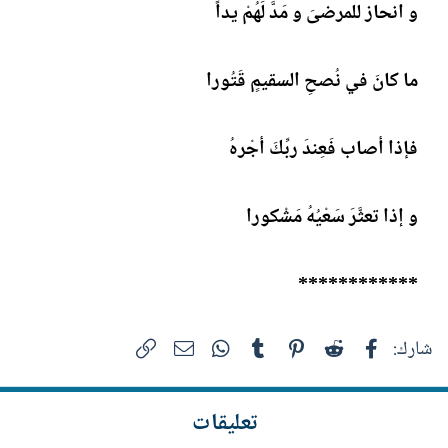
و انحاز للمرضىَ و مَدَّ لَهُمْ يداً
ما كانَ في نُصحِ السقيمِِ قَتُورا
فإذا أصاب فَعِندَ ربِّكَ أجْرهُ
و إذا تعثَّرَ سَعْيُهُ مَشْكورا
************
فيسبوك
Reddit
Pinterest
Tumblr
WhatsApp
الرابط
البريد الإلكتروني
شارك:
تعليقات