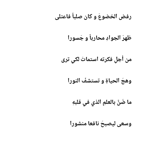
رفض الخضوعَ و كان صلباً فاعتلى
ظهرَ الجوادِ محارباً و جَسورا
من أجلِ فكرته استماتَ لكي ترى
وهجَ الحياةِ و تستشفَ النورا
ما ضَنَّ بالعلمِ الذي في قلبهِ
وسعى ليصبحَ نافعا منشورا