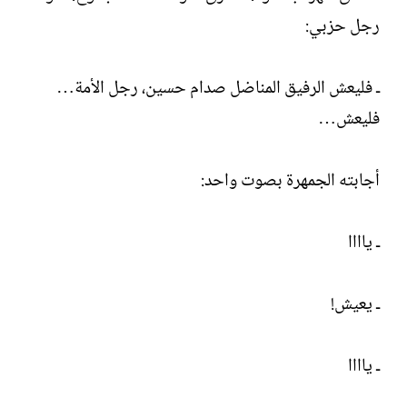
رجل حزبي:
ـ فليعش الرفيق المناضل صدام حسين، رجل الأمة…
فليعش…
أجابته الجمهرة بصوت واحد:
ـ ياااا
ـ يعيش!
ـ ياااا