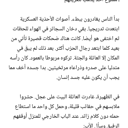
بدأ الناس يغادرون ببطء. أصوات الأحذية العسكرية
ابتعدت تدريجيا. بقي دخان السجائر في الهواء للحظات
ثم اختفى هو أيضا. كانت هناك ضحكات قصيرة تأتي من
بعيد كلما ابتعد رجال الحزب أكثر. بعد ذلك لم يبقَ في
المكان إلا العائلة والجثة. تركوه مربوطا بالعمود. كان رأسه
متدليا على صدره وذراعاه مرتخيتين. بدا جسده أخف مما
يجب أن يكون عليه جسد إنسان.
في الظهيرة، غادرت العائلة البيت على عجل. حشروا
ملابسهم في حقائب قليلة، وحمل كل واحد ما استطاع
حمله دون كلام زائد. عند الباب الخارجي للمنزل أوقفهم
الرفيق وسأل الأب: