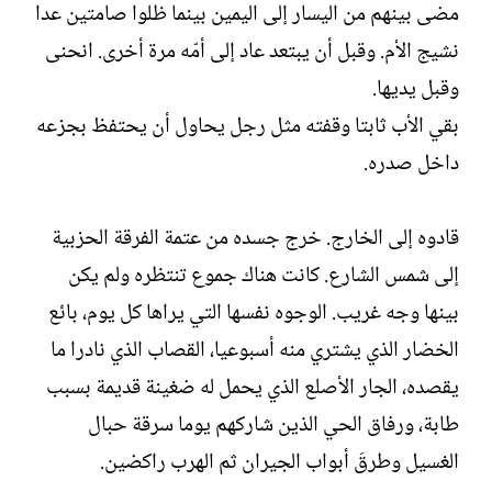
مضى بينهم من اليسار إلى اليمين بينما ظلوا صامتين عدا
نشيج الأم. وقبل أن يبتعد عاد إلى أمّه مرة أخرى. انحنى
وقبل يديها.
بقي الأب ثابتا وقفته مثل رجل يحاول أن يحتفظ بجزعه
داخل صدره.
قادوه إلى الخارج. خرج جسده من عتمة الفرقة الحزبية
إلى شمس الشارع. كانت هناك جموع تنتظره ولم يكن
بينها وجه غريب. الوجوه نفسها التي يراها كل يوم، بائع
الخضار الذي يشتري منه أسبوعيا، القصاب الذي نادرا ما
يقصده، الجار الأصلع الذي يحمل له ضغينة قديمة بسبب
طابة، ورفاق الحي الذين شاركهم يوما سرقة حبال
الغسيل وطرقَ أبواب الجيران ثم الهرب راكضين.