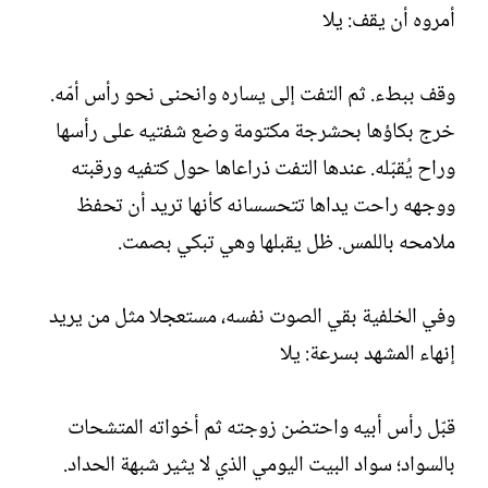
أمروه أن يقف: يلا
وقف ببطء. ثم التفت إلى يساره وانحنى نحو رأس أمّه.
خرج بكاؤها بحشرجة مكتومة وضع شفتيه على رأسها
وراح يُقبّله. عندها التفت ذراعاها حول كتفيه ورقبته
ووجهه راحت يداها تتحسسانه كأنها تريد أن تحفظ
ملامحه باللمس. ظل يقبلها وهي تبكي بصمت.
وفي الخلفية بقي الصوت نفسه، مستعجلا مثل من يريد
إنهاء المشهد بسرعة: يلا
قبّل رأس أبيه واحتضن زوجته ثم أخواته المتشحات
بالسواد؛ سواد البيت اليومي الذي لا يثير شبهة الحداد.