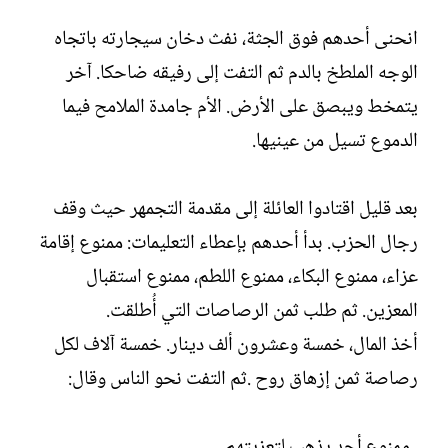
انحنى أحدهم فوق الجثة، نفث دخان سيجارته باتجاه
الوجه الملطخ بالدم ثم التفت إلى رفيقه ضاحكا. آخر
يتمخط ويبصق على الأرض. الأم جامدة الملامح فيما
الدموع تسيل من عينيها.
بعد قليل اقتادوا العائلة إلى مقدمة التجمهر حيث وقف
رجال الحزب. بدأ أحدهم بإعطاء التعليمات: ممنوع إقامة
عزاء، ممنوع البكاء، ممنوع اللطم، ممنوع استقبال
المعزين. ثم طلب ثمن الرصاصات التي أُطلقت.
أخذ المال، خمسة وعشرون ألف دينار. خمسة آلاف لكل
رصاصة ثمن إزهاق روح .ثم التفت نحو الناس وقال:
ـ ممنوع أحد يذهب لتعزيتهم