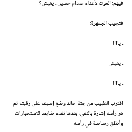
فيهم: الموت لأعداء صدام حسين.. يعيش؟
فتجيب الجمهرة:
ـ ياااا
ـ يعيش
ـ ياااا
اقترب الطبيب من جثة خالد وضع إصبعه على رقبته ثم
هز رأسه إشارة بالنفي، بعدها تقدم ضابط الاستخبارات
وأطلق رصاصة في رأسه.