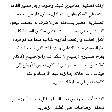
ارتفع تصفيق جماهيري كثيف وصوتُ رجل قصير القامة
يهتف في الميكروفون: متخاذل، جبان، فار من الخدمة
العسكرية.. مصير يستحقه..عار لا شرف له. يصمت فيعود
التصفيق حتى صار الصوت يغطي سكون المدينة كله.
أكمل خطبته وارتفعت أهازيج غنائية متداخلة ثم فجأة
عمّ الصمت. خلف الأغاني والهتافات التي تمجد القائد
بفرح هستيريّ ((سيدي// شگد أنت رائع//سيدي))، كان
ثمة شبحُ صمت يخيم على المكان، يحول الأرواح إلى
هيئات ذات إطلالة جنائزية فيما الأجساد واقفة
كالمشيعين في جنازة لا تنتهي.
التفت أحد الحزبيين نحو النساء وقال بصوت آمر: ما إن
تنطلق الرصاصات حتى تُطلقن الزغاريد.