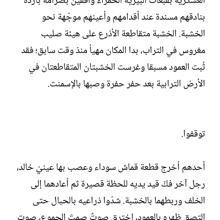
العسكرية بقبعات البيريه الحمراء واقفين بصرامة باردة
بنادقهم مسندة عند أقدامهم وأعينهم موجّهة نحو
الخشبة. الخشبة متقاطعة الأذرع على هيئة صليب
مغروس في التراب، بدا المكان مهيأ منذ وقت سابق؛ فقد
ثُبت العمود مسبقا وغرست الخشبتان المتقاطعتان في
الأرض الترابية بعد حفر حفرة وصبها بالإسمنت.
توقفوا.
أحدهم أخرج قطعة قماش سوداء وعصب بها عينيّ خالد،
رجل آخر فكّ قيد يديه للحظة قصيرة ثم أعادهما إلى
الخلف وربطهما بالخشبة. شدّوا ذراعيه بالحبال حتى
التصق ظهره بالعمود، اخترق صوتٌ صمتَ الجموع، صوت