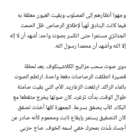
وجهوا أنظارهم إلى المصلوب وبقيت العيون معلقة به
فيما كانت البنادق تُهيأ لإطلاق الرصاص. ظل الصمت
الجنائزي مستمرا حتى انكسر بصوت واحد: أشهد أن لا إله
إلا الله وأشهد أن محمدا رسول الله.
دوى صوت سحب مزاليج الكلاشينكوف. بعد لحظة
قصيرة انطلقت الرصاصات دفعة واحدة. ارتطم الصوت
بالماء الراكد. ارتفعت الزغاريد. الأم، التي بقيت صامتة
طوال الوقت، بدأت تزغرد. كان صوتها يخرج متقطعا مع
البكاء. الأب يصفق بسرعة. الجمهرة كلها أخذت تصفق.
كان التصفيق يستمر بإيقاع ثابت ومحموم كأنه صادر عن
أجساد شُدّت بمحرك خفي اسمه الخوف. صاح حزبي