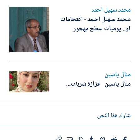
محمد سهيل أحمد
مـحمد سـهيل احـمد - اقتحامات
او.. يوميات سطح مهجور
منال ياسين
منال ياسين - قزازة شربات...
شارك هذا النص
فيسبوك
Reddit
Pinterest
Tumblr
WhatsApp
الرابط
البريد الإلكتروني