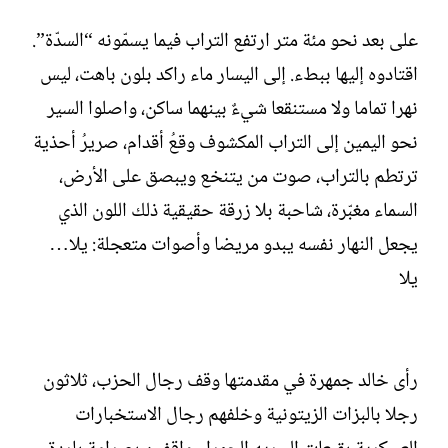
على بعد نحو مئة متر ارتفع التراب فيما يسمّونه “السدّة”.
اقتادوه إليها ببطء. إلى اليسار ماء راكد بلون باهت، ليس
نهرا تماما ولا مستنقعا شيءٌ بينهما ساكن، واصلوا السير
نحو اليمين إلى التراب المكشوف وقعُ أقدام، صريرُ أحذية
ترتطم بالتراب، صوت من يتنخع ويبصق على الأرض،
السماء مغبّرة، شاحبة بلا زرقة حقيقية ذلك اللون الذي
يجعل النهار نفسه يبدو مريضا وأصوات متعجلة: يلا…
يلا
رأى خالد جمهرة في مقدمتها وقف رجال الحزب، ثلاثون
رجلا بالبزات الزيتونية وخلفهم رجال الاستخبارات