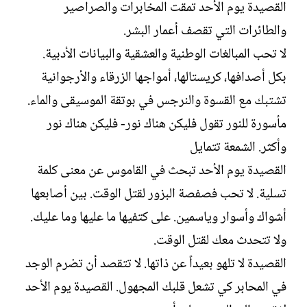
القصيدة يوم الأحد تمقت المخابرات والصراصير
والطائرات التي تقصف أعمار البشر.
لا تحب المبالغات الوطنية والعشقية والبيانات الأدبية.
بكل أصدافها، كريستالها، أمواجها الزرقاء والأرجوانية
تشتبك مع القسوة والنرجس في بوتقة الموسيقى والماء.
مأسورة للنور تقول فليكن هناك نور- فليكن هناك نور
وأكثر. الشمعة تتمايل
القصيدة يوم الأحد تبحث في القاموس عن معنى كلمة
تسلية. لا تحب فصفصة البزور لقتل الوقت. بين أصابعها
أشواك وأسوار وياسمين. على كتفيها ما عليها وما عليك.
ولا تتحدث معك لقتل الوقت.
القصيدة لا تلهو بعيداً عن ذاتها. لا تتقصد أن تضرم الوجد
في المحابر كي تشعل قلبك المجهول. القصيدة يوم الأحد