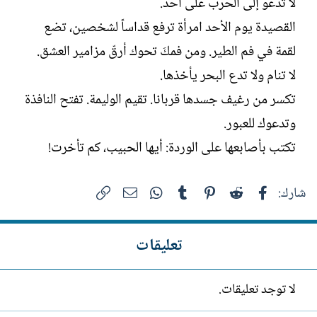
لا تدعو إلى الحرب على أحد.
القصيدة يوم الأحد امرأة ترفع قداساً لشخصين، تضع
لقمة في فم الطير. ومن فمكَ تحوك أرقّ مزامير العشق.
لا تنام ولا تدع البحر يأخذها.
تكسر من رغيف جسدها قربانا. تقيم الوليمة. تفتح النافذة
وتدعوك للعبور.
تكتب بأصابعها على الوردة: أيها الحبيب، كم تأخرت!
فيسبوك
Reddit
Pinterest
Tumblr
WhatsApp
الرابط
البريد الإلكتروني
شارك:
تعليقات
لا توجد تعليقات.