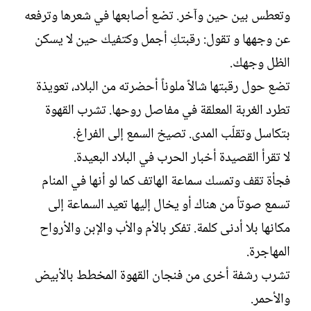
ل
وتعطس بين حين وآخر. تضع أصابعها في شعرها وترفعه
إ
ن
عن وجهها و تقول: رقبتكِ أجمل وكتفيك حين لا يسكن
ش
الظل وجهك.
ا
ء
تضع حول رقبتها شالاً ملوناً أحضرته من البلاد، تعويذة
تطرد الغربة المعلقة في مفاصل روحها. تشرب القهوة
بتكاسل وتقلّب المدى. تصيخ السمع إلى الفراغ.
لا تقرأ القصيدة أخبار الحرب في البلاد البعيدة.
فجأة تقف وتمسك سماعة الهاتف كما لو أنها في المنام
تسمع صوتاً من هناك أو يخال إليها تعيد السماعة إلى
مكانها بلا أدنى كلمة. تفكر بالأم والأب والإبن والأرواح
المهاجرة.
تشرب رشفة أخرى من فنجان القهوة المخطط بالأبيض
والأحمر.