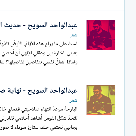
عبدالواحد السويح - حديث ال
شعر
بعينيّ الخارقتين وعقلي الإلهيّ أن أحصيَ حت
ولماذا أشغلُ نفسي بتفاصيلِ تفاصيلها؟ لماذا
عبدالواحد السويح - نهاية صل
شعر
بجانبي تختفي خلفَ ستارةٍ سوداء لا صور