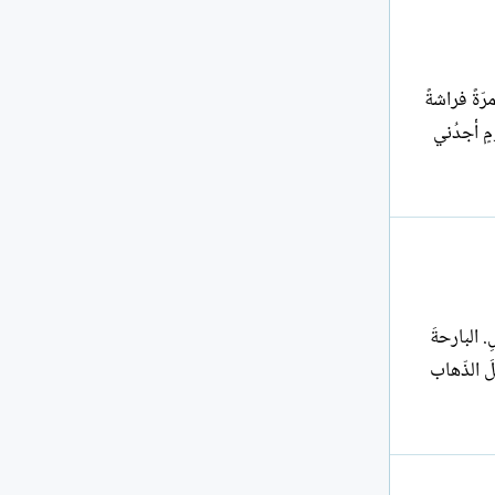
ّةً فراشةً
مٍ أجدُني
 البارحةَ
َ الذّهاب