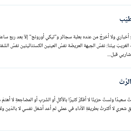
طيّب
يعُ أخباري ولا أخرجُ من عنده بعلبة سجائر و"تيكي أورونج" إلاّ بعد ربع ساع
هَ الغريبَ بينَنا: نفسُ الجبهة العريضَة نفسُ العينين الكستنائيتين نفسُ الشّف
 شاربي قبل...
ِّتّ
منوع على أقلّ من تسعين سنة) لستُ سعيدًا ولستُ حزينًا لا أفكّرُ كثيرًا بالأكلِ أو الشّربِ أو المضاجعةِ لا أهتم
شعري لا أكترثُ بطريقةِ الأداءِ في عملي لم أعد أشغل نفسي لا بالدّين ولا