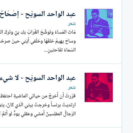
عبد الواحد السويّح - إصْحَاحُ ا
شعر
مَاتَ المَساءُ وتوشَّحَ الغُرابُ بكِ بيَّ وتركَ النّب
السّماءُ تفّاحتينِ...
عبد الواحد السويّح - لا شيء
شعر
ارتديتُ برنساً وخرجتُ بيتي الّذي كانٓ، يترا
الرّجالٓ المفلِسينٓ أمشي وعقلي يودُّ لو أتمّٓ كتا