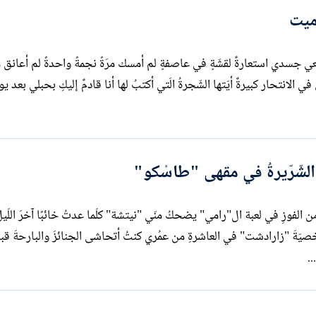
 ميت
ي جسدي استعارةٌ لقشّةٍ في عاصفةٍ لم أمسك مرَةً نجمةً واحدةً لم أعانق مر
في الانتحار كبيرةٌ أيّتها الشّجرةُ الَتي أكتبُ لها أنا قادمٌ إليكِ بحبلي بعد يو
الشّرّيرةُ في مقهى "طاسْكو"
الفوزِ في لعبة ال"رامي" يضحكُ منّي "نيتشة" كلّما عدتُ خائبًا آخرَ اللّيلِ.
صيّةَ "زارادشت" في العاشرةِ من عمُري كنتُ أتحاشى الجنائزَ والبارحةَ قبل
.