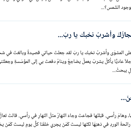
زَكَ وأشربُ نخبك يا ربّ...
على المشوَى وأشربُ نخبك يا ربّ لقد جعلتَ حياتي قصيدةً وبالغتَ في شحن
 رجلاً عاديًّا يأكلُ يشربُ يعملُ يضاجعُ وينامُ دفعتَ بي إلى المؤسّسةِ وجعلتَن
لٍ يبحثُ...
...
ا، وهامَ رأسي. قبّلتُها فجاعتْ وجاءَ النّهارُ مثلَ النّهارِ في رأسي. قالتْ تعالَ 
ةَ الوردِ في ذهنِهَا لكنّها ليستْ كَمَنْ يجري خلفَنَا كلَّ يومٍ ليستْ كَمَنْ يخبِّئ