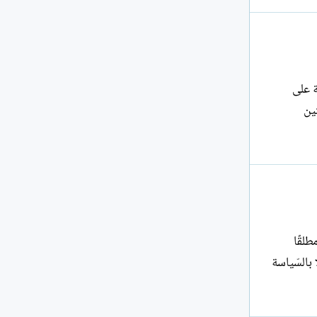
ة على
تين
ّ مطلقًا
 بالسّياسة