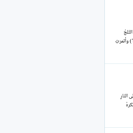
لثّلجُ
وساحَ يهيمُ خلفَهَا وخلْفي أيْني حينَ صرختْ بي وانفجرتِ الصّيحاتُ تحرقُ ما يُرى كانت تنبىءُ بالدّهشةِ قبلَ حين (1) وأثمرتِ
ي السّابقةِ إلى النْارِ
رهُ