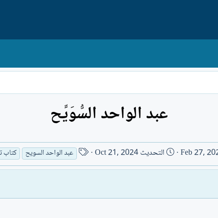
عبد الواحد السُّوَيِّح
ا
Feb 27, 20
التحديث
Oct 21, 2024
عبد الواحد السويح
كتاب ت
س
م
ا
ل
ك