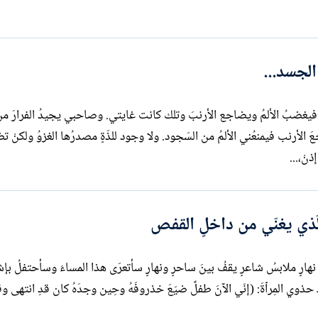
الجسد...
حفاة فيغضبُ الألمُ ويضاجع الأرنبَ وتلك كانت غايتي. وصاحبي يجيدُ الفرارَ 
جعَ الأرنب فيمنعُني الألمُ من السّجود. ولا وجود للذّةٍ مصدرُها الغزوُ ولكنْ 
نْ،...
الّذي يغنّي من داخلٍ القفص
نهارٍ ملابسُ شاعرٍ يقفُ بينَ ساحرٍ ونهارٍ سأتعرّى هذا المساءَ وسأحتفلُ بإش
 حذوي المِرٱةَ: (إنّي الآنَ طفلٌ ضيّعَ خذروفَهُ وحِين وجدَهُ كان قدِ انتهى وق