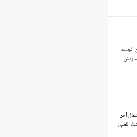
من الجسد
تضاريسَ
عالِ ٱخرِ
تُ اللّعبِ)