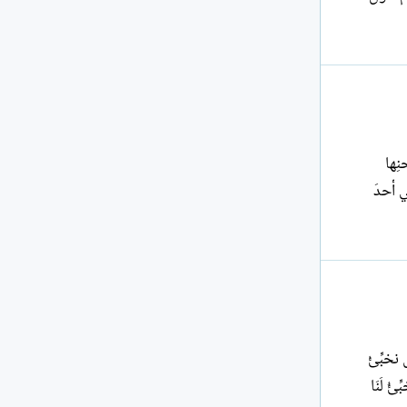
ِها
ي أحدَ
نخبِّئْ
ُ لَنَا