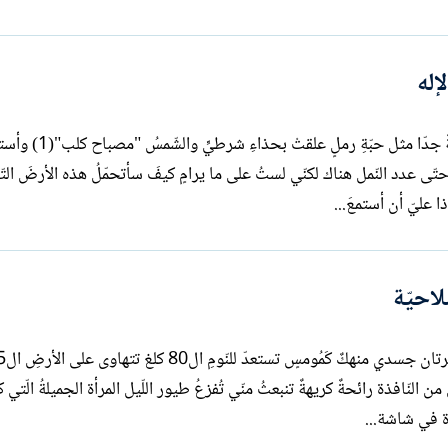
إله
لستُ على ما يرامِ هذه الأيّامَ. الأرضُ تافهةٌ جدّا مثل حبّةِ رملٍ عل
ّى عدد النّمل هناك لكنّي لستُ على ما يرامٍ كيفَ سأتحمّلُ هذه الأرضَ التّا
 عليّ أن أستمعَ...
احيّة
تتّخذُ شكلَ القوس أشاهد أحلامي تغادرني من النّافذة رائحةٌ كريهةٌ تنبعثُ منّي تُفزعُ طيور اللّيل المرأة الجميلة
ة في شاشة...