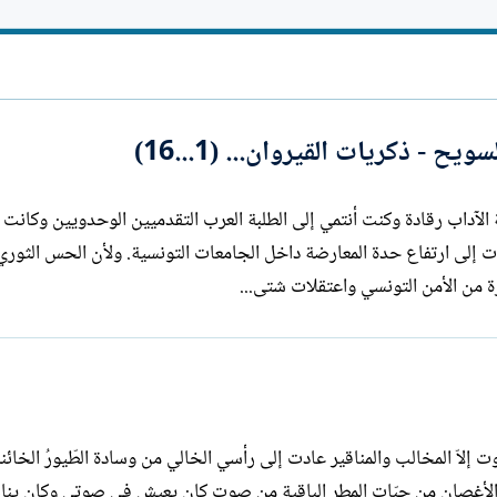
ا
ت
ب
يح - ذكريات القيروان... (1...16)
انية بكلية الآداب رقادة وكنت أنتمي إلى الطلبة العرب التقدميين الوحدويين وكانت
مشتعلة بسبب حرب الخليج الثانية التي أدت إلى ارتفاع حدة المعارضة داخل الجامعات التونسي
ة من الأمن التونسي واعتقلات شتى...
عاد المساء كما عاد الرّيح بلا أجنحة بلا صوت إلاّ المخالب وا
من الأغصان من حبّات المطر الباقية من صوت كان يعيش في صوتي وكان ين