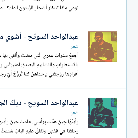
نومي ماذا تنتظر أشجار الزّيتون الماء؟ - موجود الشّمس؟...
عبدالواحد السويّح - أشوي مجا
شعر
أجمعُ سنواتِ عمري الّتي مضتْ وألقي بها 
بالاستعاراتِ والتّشابيهِ البعيدةِ: اعتبرتَني
أفرادِها زوّجتَني بإحداهنَّ كما تُزوِّجُ أيَّ رج
عبدالواحد السويح - ديكُ الجنّ
شعر
رأيتُهَا حِينَ همَّتْ بِرأسِي، هامتْ حينَ رأيته
رحلتَنَا في قفصٍ ونغلقْ عليْهِ البابَ شممتُ رائح