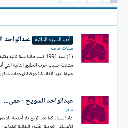
ل
إ
ن
ش
ا
ء
عبدالواحد السو
أدب السيرة الذاتية
ملفات خاصة
(1) سنة 1991 كنت طالبا سنة ث
عنيفا لدينا آنذاك كنا عرضة لهجمات متكرر
عبدالواحد السويح - عَمى...
شعر
الأعشاش المريبة الطّيور الخالية تماما 