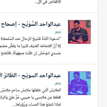
الأقفاصَ في كلِّ...
عبدالواحد السُّوَيِّح - إصحاح 
شعر
"تدعونا اللّذةُ فنُنيخُ الرّحالَ عند السّل
إلاّ أنَّ اقتحامَه العنيفَ كثيرا ما يقضُّ مض
جسدي تتوحّشُ إن ظلّتْ مجهولةً، فلتُفتحْ إذ
عبدالواحد السويّح - الطّائرُ 
شعر
الملابسُ الّتي خلعتُها ملابسُ ساحرٍ ملابسُ 
قطعةٍ مِن ملابسي يا حبيبي، مُرَّ عليَّ واتركْ
لماذا تتمنّعُ هذا المساء، ورُؤياها...