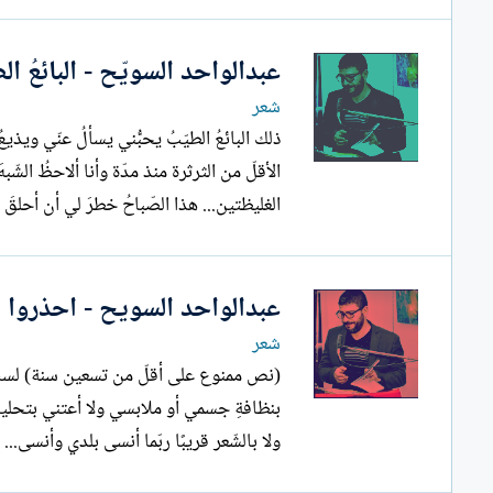
عبدالواحد السويّح - البائعُ ال
شعر
ذلك البائعُ الطيّبُ يحبُّني يسألُ عنّي ويذ
الأقلّ من الثرثرة منذ مدّة وأنا ألاحظُ الشّب
الغليظتين... هذا الصّباحُ خطرَ لي أن أحلقَ
عبدالواحد السويح - احذروا الر
شعر
(نص م
بنظافةِ جسمي أو ملابسي ولا أعتني بتحليقِ 
ولا بالشّعر قريبًا ربّما أنسى بلدي وأنسى...