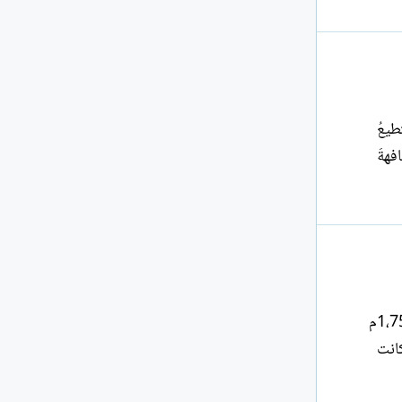
قتْ بحذاءِ شرطيِّ والشّمسُ "مصباح كلب"(1) وأستطيعُ
فهةَ
البارحةَ موعدُ انتهاءِ صلاحيّتي قدمايَ خائرتان جسدي منهكٌ كَمُومسٍ تستعدّ للنّومِ ال80 كلغ تتهاوى على الأرضِ ال1،75م
ُ الّتي كانت