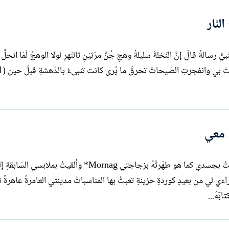
لنّار
يُّ رسالةً قالَ إنَّ النّخلةَ سليلةُ وهجٍ جُنَّ مرّتيْنِ تالنّهرِ لولا الوهجُ لَمَا انحلَّ ا
 معي
قرّرتُ أن أخرجٓ من حياتي الماضيةِ احتفظتُ بجسدي كما هو طهّرتُهُ بزجاجتي Mornag* وألقيتُ بملابس
ءي لي من بعيدٍ كوردةٍ حزينةٍ تعبثُ بها المناسباتُ مدينتي العامرةُ عاهرةٌ تك
بٓهُ...