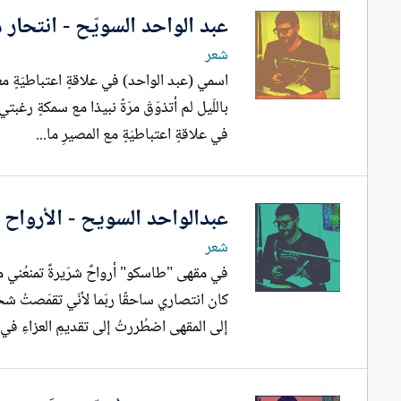
عبد الواحد السويّح - انتحار
شعر
اسمي (عبد الواحد) في علاقةٍ اعتباطيّةٍ مع
باللّيل لم أتذوّقْ مرّةً نبيذا مع سمكةٍ رغبتي 
في علاقةٍ اعتباطيَةٍ مع المصيرِ ما...
عبدالواحد السويح - الأرواح 
شعر
في مقهى "طاسكو" أرواحٌ شرّيرةٌ تمنعُني من 
كان انتصاري ساحقًا ربّما لأنّي تقمّصتُ شخ
إلى المقهى اضطُررتُ إلى تقديمِ العزاءِ في..