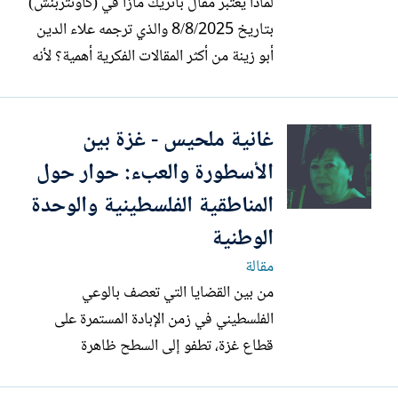
لماذا يعتبر مقال باتريك مازا في (كاونتربنش)
بتاريخ 8/8/2025 والذي ترجمه علاء الدين
أبو زينة من أكثر المقالات الفكرية أهمية؟ لأنه
يضع ما يحدث في غزة في سياقه التاريخي
والحضاري الأوسع، بحيث يمكّن القارئ
غانية ملحيس - غزة بين
الفلسطيني والعربي، وفي جنوب العالم، بل
والقارئ الحر في عموم العالم، من فهم جذور
الأسطورة والعبء: حوار حول
ما يجري من...
المناطقية الفلسطينية والوحدة
الوطنية
مقالة
من بين القضايا التي تعصف بالوعي
الفلسطيني في زمن الإبادة المستمرة على
قطاع غزة، تطفو إلى السطح ظاهرة
المناطقية بما تمثله من جرح نازف في الجسد