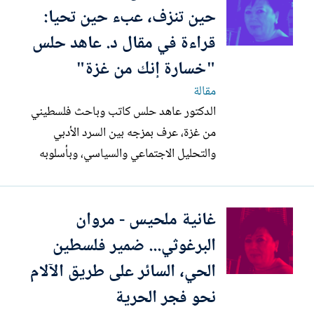
شخص، إنه اختبار حي لفكرة القيادة الوطنية
حين تنزف، عبء حين تحيا:
وإمكان بناء مشروع تحرري...
قراءة في مقال د. عاهد حلس
"خسارة إنك من غزة"
مقالة
الدكتور عاهد حلس كاتب وباحث فلسطيني
من غزة، عرف بمزجه بين السرد الأدبي
والتحليل الاجتماعي والسياسي، وبأسلوبه
الذي يلتقط التفاصيل اليومية العادية، ليكشف
من خلالها بنى أعمق من التمييز والهيمنة.
غانية ملحيس - مروان
شعره ومقالاته لا تتوقف عند نقد الاحتلال
فحسب، بل تتوغل عميقًا في نقد الذات
البرغوثي... ضمير فلسطين
والمجتمع، كاشفة عن صور...
الحي، السائر على طريق الآلام
نحو فجر الحرية