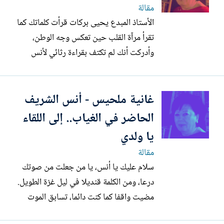
برر له حتى الخطأ...
مقالة
الأستاذ المبدع يحيى بركات قرأت كلماتك كما
تقرأ مرآة القلب حين تعكس وجه الوطن،
وأدركت أنك لم تكتف بقراءة رثائي لأنس
الشريف، بل عبرت من خلاله إلى قلب الأم
الفلسطينية التي كنت أكتب منها وعنها. كتبت
غانية ملحيس - أنس الشريف
كأم فرض عليها منذ ثمانية عقود أن تعيش
هاجس الفقد، وأن تحتضن أبناءها وهي تعرف
الحاضر في الغياب.. إلى اللقاء
أن عدوا بلا حدود للشر...
يا ولدي
مقالة
سلام عليك يا أنس، يا من جعلت من صوتك
درعا، ومن الكلمة قنديلا في ليل غزة الطويل.
مضيت واقفا كما كنت دائما، تسابق الموت
لتلحق بالحقيقة قبل أن يطمسها الغبار، وتفتح