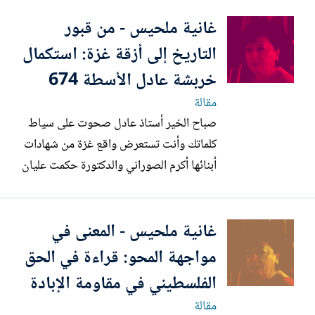
نافذة للعالم ليرى ما أراد الجميع إخفاءه، بما
غانية ملحيس - من قبور
في ذلك أهلك وأمتك. من أزقة مخيم جباليا،
حيث يولد الأطفال على وقع القصف، وحيث
التاريخ إلى أزقة غزة: استكمال
الحلم...
خربشة عادل الأسطة 674
مقالة
صباح الخير أستاذ عادل صحوت على سياط
كلماتك وأنت تستعرض واقع غزة من شهادات
أبنائها أكرم الصوراني والدكتورة حكمت عليان
المصري، ومن ذاكراتك في رصد الإبادة في
قطاع غزة. وأوجزتهم ببراعة موجعة في
غانية ملحيس - المعنى في
الكوابيس الفردية التي تذهب بالعقول،
وتحولت إلى معيش يومي: من خيمة تهددها
مواجهة المحو: قراءة في الحق
أفعى، إلى طفل يتيم شهد لحظة...
الفلسطيني في مقاومة الإبادة
مقالة