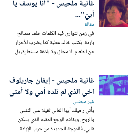
غانية ملحيس - "أنا يوسف يا
امرأة فلسطينية في غزة للمبعوث الأمريكي
ويتكوف، بلغة ساخرة أقرب إلى التلميح منها
أبيّ"...
إلى النقد الصريح، مما...
مقالة
في زمن تتوارى فيه الكلمات خلف مصالح
باردة، يكتب خالد عطية كما يضرب الأحرار
عن الطعام: لا مجاز، ولا بلاغة مستعارة، بل
جسد في الكتابة، وكتابة في الجسد. هذا
المقال ليس بيانا، بل فعلا. ليس توصيفا، بل
غانية ملحيس - إيفان جاريلوف
انخراطا. من رام الله إلى غزة، ومن السطر
الأول إلى النداء الأخير، تتدفق كلمات خالد
اخي الذي لم تلده أمي ولا أمتي
كأنها صدى صوت...
غير مجنس
يأتي رحيلك أيها الغالي ثقيلا على النفس
والروح. ويفاقم الوجع المقيم الذي يسكن
قلبي. فالموجة الجديدة من حرب الإبادة