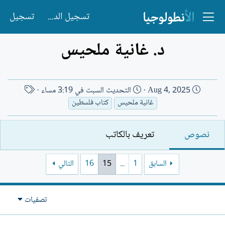
تسجيل الدخول
تسجيل
د. غانية ملحيس
ت
ا
Aug 4, 2025
التحديث
السبت في 3:19 مساء
ا
س
غانية ملحيس
كتاب فلسطين
ر
م
ي
ا
نصوص
تعريف بالكاتب
خ
ل
ا
ك
ل
ا
السابق
1
...
15
16
التالي
إ
ت
ن
ب
ش
تصفيات
ا
ء