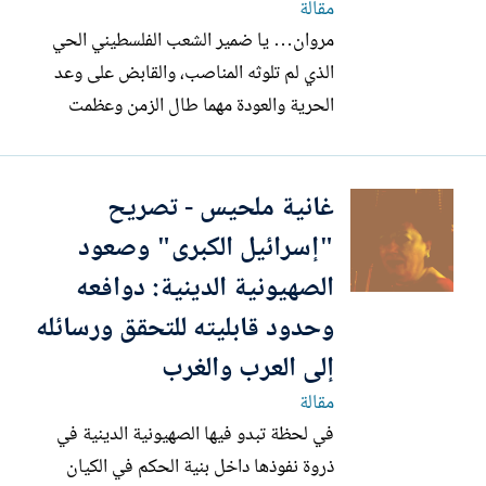
مقالة
مروان… يا ضمير الشعب الفلسطيني الحي
الذي لم تلوثه المناصب، والقابض على وعد
الحرية والعودة مهما طال الزمن وعظمت
التضحيات. يا من تسير على خطى الآلام ولا
تعرف الانكسار، وتحمل الأمل في فجر
غانية ملحيس - تصريح
الحرية. وريث المسيح الفلسطيني، الذي سار
على طريق الآلام الممتدة من بحر فلسطين
"إسرائيل الكبرى" وصعود
إلى نهرها، ومن شمالها إلى...
الصهيونية الدينية: دوافعه
وحدود قابليته للتحقق ورسائله
إلى العرب والغرب
مقالة
في لحظة تبدو فيها الصهيونية الدينية في
ذروة نفوذها داخل بنية الحكم في الكيان