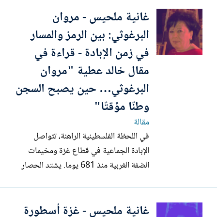
الوطني، ومن عطب بنيوي يهدد وحدة
غانية ملحيس - مروان
الفلسطينيين وجدانيا وسياسيا. وقد جاءت
مقالة د. عاهد حلس بعنوان “خسارة أنك من
البرغوثي: بين الرمز والمسار
غزة”، وقراءتي لمقاله بعنوان “غزة: أسطورة
في زمن الإبادة - قراءة في
حين...
مقال خالد عطية "مروان
البرغوثي… حين يصبح السجن
وطنًا مؤقتًا"
مقالة
في اللحظة الفلسطينية الراهنة، تتواصل
الإبادة الجماعية في قطاع غزة ومخيمات
الضفة الغربية منذ 681 يوما. يشتد الحصار
والتجويع، فيفتك بمئات الضحايا معظمهم من
الأطفال. وفي ظل انسداد سياسي شامل،
غانية ملحيس - غزة أسطورة
يظل اسم مروان البرغوثي أكثر من مجرد اسم