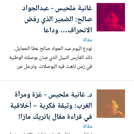
غانية ملحيس - عبدالجواد
صالح: الضمير الذي رفض
الانحراف… وداعا
مقالة
نودع اليوم عبد الجواد صالح عطا الحمايل،
ذلك الفارس النبيل الذي صان بوصلته الوطنية
في زمن تاهت فيه البوصلات. وترجل عن
صهوة الحياة وهو وقود لمبدأ لم يعرف
التهاون أو المهادنة. ولد عبد الجواد صالح في
د. غانية ملحيس - غزة ومرآة
مدينة البيرة عام 1931، ونشأ في أحضان
الوعي السياسي والطلابي، فدرس الاقتصاد
الغرب: وثيقة فكرية – أخلاقية
السياسي في الجامعة...
في قراءة مقال باتريك مازا!
مقالة