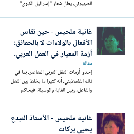
الصهيوني، يطل شعار "إسرائيل الكبرى"
كإعلان عقائدي لا يكتفي برسم أفق
استراتيجي، بل يسعى إلى احتكار تعريف
غانية ملحيس - حين تقاس
المستقبل. ومع ذلك، يواجه هذا الصعود
الأيديولوجي بيئة عملياتية معاكسة على
الأفعال بالولاءات لا بالحقائق:
الصعد العسكرية والاقتصادية والسياسية...
أزمة المعيار في العقل العربي.
مقالة
إحدى أزمات العقل العربي المعاصر، بما في
ذلك الفلسطيني، أنه كثيرا ما يخلط بين الفعل
والفاعل، وبين الغاية والوسيلة. فيحاكم
الحدث لا على أساس موضوعيته أو أثره، بل
وفق موقع الفاعل في خريطة الولاءات
غانية ملحيس - الأستاذ المبدع
والخصومات. فإذا لم يرضه الفعل، هاجم
الفاعل ولو أصاب، وإذا كان الفاعل من دائرته،
يحيى بركات