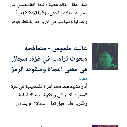
شكل مقال خالد عطية «الحق الفلسطيني في
مقاومة الإبادة بالمعنى» (8/8/2025) بيانًا
وجدانياً وسياسياً في آن واحد، يلتقط جوهر
اللحظة الفلسطينية الراهنة. لحظة تتجاوز
حدود غزة المشتعلة إلى كل جغرافيا
غانية ملحيس - مصافحة
الفلسطيني وذاكرته، وتعيد تعريف المقاومة
بوصفها معنى جامعًا قبل أن تكون فعلاً
مبعوث ترامب في غزة: سجال
عسكريًا أو سياسيًا. ينبه...
في معنى النجاة وسقوط الرمز
مقالة
أثار مشهد مصافحة امرأة فلسطينية في غزة
للمبعوث الأمريكي ويتكوف سجالا أخلاقيا
وفكريا حادا. فهل تدان النجاة؟ أم يُساءل
الرمز. عندما تناول الأستاذ عادل الأسطة، في
خربشتيه (669 و670)، مشهد مصافحة