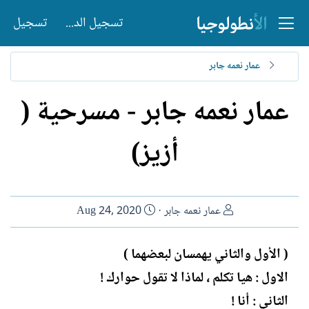
تسجيل الدخول
تسجيل
عمار نعمه جابر
عمار نعمه جابر - مسرحية (
أزيز)
ا
ت
عمار نعمه جابر
Aug 24, 2020
ل
ا
ك
ر
( الأول والثاني يهمسان لبعضهما )
ا
ي
الاول : هيا تكلم ، لماذا لا تقول حوارك !
ت
خ
ب
ا
الثاني : أنا !