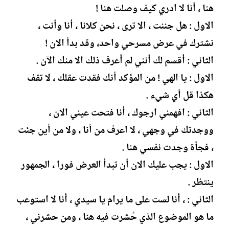
هنا ، أنا لا ادري كيف وصلت هنا !
الاول : هل جننت ، الا ترى ، نحن كلانا ، أنا وأنت ،
نشترك في عرض مسرحي واحد، وقد بدأ الان !
الثاني : أقسم لك أنني لم أعرف ذلك الا منك الآن .
الاول : يا الهي ! من المؤكد أنك فقدت عقلك ، لا تقف
هكذا قل أي شيء .
الثاني : افهمني ارجوك ، أنا فتحت عيني الان ،
ووجدتك في وجهي ، لا اعرف من أنا ، ولا من أين جئت
، فجأة وجدت نفسي هنا .
الاول : يجب عليك الان أن تبدأ العرض فورا ، الجمهور
ينتظر .
الثاني : ، أنا لست على ما يرام يا سيدي ، أنا لا استوعب
ما هو الموضوع الذي حُشرت فيه هنا ، ومن حشرني ،