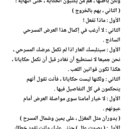
ولكن باطنها ، هم من يكتبون الحكاية ، حتى النهاية !
( الثاني ، يهم بالخروج )
الأول : ماذا تفعل !
الثاني : لا أرغب في إكمال هذا العرض المسرحي
الساذج .
الأول : سيتلبسك العار اذا لم تكمل عرضك المسرحي ،
نحن جميعا لا نستطيع أن نغادر قبل أن نكمل حكايانا ،
هكذا تكون قوانين اللعب .
الثاني : ولكنها ليست حكايانا ، فأنت تقول أنهم
يتحكمون في كل التفاصيل فيها .
الأول : لا خيار أمامنا سوى مواصلة العرض أمام
عيونهم .
( يدوران مثل المغزل ، على يمين وشمال المسرح )
الأول : ( بصوت عال ) حزني عليك وانت تقود خطاك