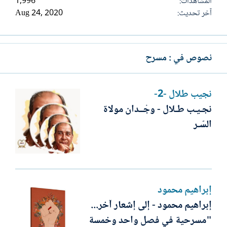
المشاهدات
1,996
آخر تحديث
Aug 24, 2020
نصوص في : مسرح
نجيب طلال -2-
نجـيـب طـلال - وجْــدان مولاة
السّـر
إبراهيم محمود
إبراهيم محمود - إلى إشعار آخر...
"مسرحية في فصل واحد وخمسة