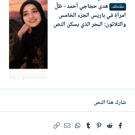
ھدى حجاجي أحمد - ظلُّ
مقتطف
امرأةٍ في باريس الجزء الخامس
والثلاثون: البحر الذي يسكن النص
شارك هذا النص
فيسبوك
Reddit
Pinterest
Tumblr
WhatsApp
الرابط
البريد الإلكتروني