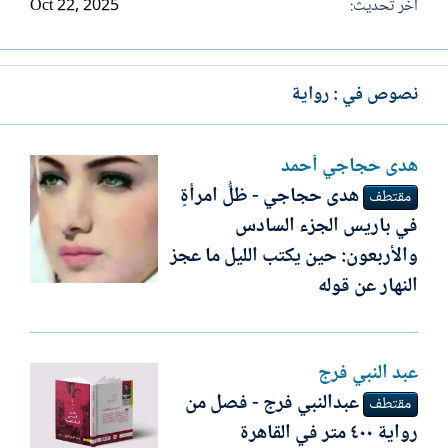
آخر تحديث
Oct 22, 2025
نصوص في : رواية
ھدى حجاجي أحمد
هدى حجاجي - ظلُّ امرأةٍ
مقتطف
في باريس الجزء السادس
والأربعون: حين يكتب الليل ما عجز
النهار عن قوله
عبد النبي فرج
عبدالنبي فرج - فصل من
مقتطف
رواية ٤٠٠ متر في القاهرة