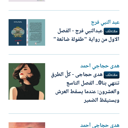
عبد النبي فرج
عبدالنبي فرج - الفصل
مقتطف
الاول من رواية "طفولة ضائعة"
ھدى حجاجي أحمد
هدى حجاجى - كلُّ الطرقِ
مقتطف
تنتهي بنا0.. الفصل التاسع
والعشرون: عندما يسقط العرش
ويستيقظ الضمير
ھدى حجاجي أحمد