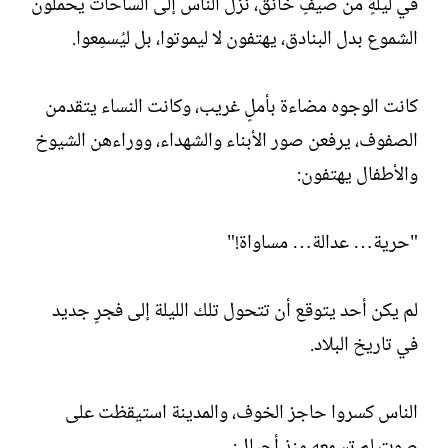
في ليلةٍ من صيفٍ خانق، نزل الناس إلى الساحات يحملون
الشموع بدل البنادق، يهتفون لا ليموتوا، بل ليُسمِعوا.
كانت الوجوه مضاءة بأملٍ غريب، وكانت النساء يتقدمن
الصفوف، يرفعن صور الأبناء والشهداء، ووراءهن الشيوخ
والأطفال يهتفون:
"حرية… عدالة… مساواة!"
لم يكن أحد يتوقع أن تتحول تلك الليلة إلى فجرٍ جديد
في تاريخ البلاد.
الناس كسروا حاجز الخوف، والمدينة استيقظت على
صوتٍ لم تسمعه منذ أجيال: