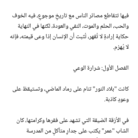
فيها تتقاطع مصائر الناس مع تاريخٍ موجوعٍ، فيه الخوف
والحب، الحلم والموت، النفي والعودة، لكنها في النهاية
حكاية إرادةٍ لا تُقهر، تُثبت أن الإنسان إذا وعى قيمته، فإنه
لا يُهزم.
الفصل الأول: شرارة الوعي
كانت "بلاد النور" تنام على رماد الماضي، وتستيقظ على
وعودٍ كاذبة.
في الأزقة الضيقة التي تشهد على فقرها وكرامتها، كان
الشاب "عمر" يكتب على جدارٍ متآكلٍ من المدرسة