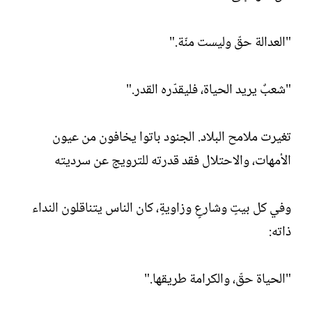
"العدالة حقّ وليست منّة."
"شعبٌ يريد الحياة، فليقدّره القدر."
تغيرت ملامح البلاد. الجنود باتوا يخافون من عيون
الأمهات، والاحتلال فقد قدرته للترويج عن سرديته
وفي كل بيتٍ وشارعٍ وزاويةٍ، كان الناس يتناقلون النداء
ذاته:
"الحياة حقّ، والكرامة طريقها."