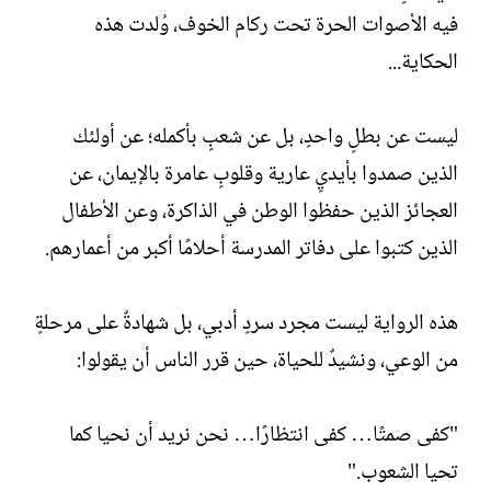
ل
فيه الأصوات الحرة تحت ركام الخوف، وُلدت هذه
إ
ن
الحكاية...
ش
ا
ء
ليست عن بطلٍ واحدٍ، بل عن شعبٍ بأكمله؛ عن أولئك
الذين صمدوا بأيديٍ عارية وقلوبٍ عامرة بالإيمان، عن
العجائز الذين حفظوا الوطن في الذاكرة، وعن الأطفال
الذين كتبوا على دفاتر المدرسة أحلامًا أكبر من أعمارهم.
هذه الرواية ليست مجرد سردٍ أدبي، بل شهادةٌ على مرحلةٍ
من الوعي، ونشيدٌ للحياة، حين قرر الناس أن يقولوا:
"كفى صمتًا… كفى انتظارًا… نحن نريد أن نحيا كما
تحيا الشعوب."