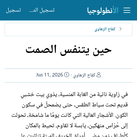
تسجيل الدخول
تسجيل
كفاح الزهاوي
حين يتنفس الصمت
ا
ت
كفاح الزهاوي
Jun 11, 2026
ل
ا
ك
ر
في زاوية نائية من الغابة المنسية، يذوي بيت خشبي
ا
ي
قديم تحت سياط الطقس، حتى يضمحلّ في سكون
ت
خ
ب
ا
الكون. الأشجار العالية التي كانت يومًا ما شامخة، تحولت
ل
إلى حُرّاس منهكين، يابسة لا تقاوم، تحيط بالمكان
إ
ن
كأطياف زمن مضى. أوراق الخريف الميتة تناثرت على