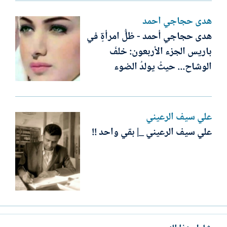
ھدى حجاجي أحمد
ھدى حجاجي أحمد - ظلُّ امرأةٍ في
باريس الجزء الأربعون: خلفَ
الوشاح... حيثُ يولدُ الضوء
علي سيف الرعيني
علي سيف الرعيني _| بقي واحد !!