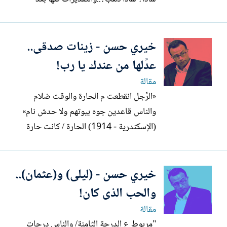
معارك يوم السبت ـ أمس ـ تشير إلى أن العدو
سوف يحاول فى الغد( الأحد 9 مارس) أن
خيري حسن - زينات صدقى..
يثأر لخسائره " كان هذا هو السؤال الذى دار
فى ذهن الكاتب الصحفى محمد حسنين
عدِّلها من عندك يا رب!
هيكل -...
مقالة
«الرِّجل انقطعت م الحارة والوقت ضلام
والناس قاعدين جوه بيوتهم ولا حدش نام»
(الإسكندرية - 1914) الحارة / كانت حارة
مصرية، صغيرة، هادئة داخل حى الجمرك بتلك
المدينة الساحلية الجميلة. والوقت كان شهر
خيري حسن - (ليلى) و(عثمان)..
نوفمبر/ تشرين الثانى عام 1914. والساعة
كانت الواحدة بعد منتصف الليل عندما بدأت
والحب الذى كان!
أخبار نشوب الحرب...
مقالة
"مربوط ع الدرجة الثامنة/ والناس درجات