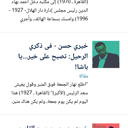
(القاهرة ـ 1970) إلى مكتبه دخل أحمد بهاء
الدين رئيس مجلس إدارة دار الهلال- 1927 -
1996) وامسك بسماعة الهاتف، وأجري
محادثة تليفونية قصيرة ـ 3 دقائق تقريباَ ـ مع
محمد حسنين هيكل ثم وضع السماعة لحظة
خيري حسن - فى ذكري
دخول أحد أفراد سكرتارية مكتبه. ـ خير - خير
يا فندم! - الأستاذة " سكينة السادات" تريد
الرحيل: تصبح على خير...يا
الدخول لحضرتك؟...
باشا!
مقالة
"اطلع نهار الجمعة فوق المنبر وقول يعيش
سعد الرئيس (الأكبر)" (القاهرة ـ 1927) هذا
اليوم لم يكن يوم جمعة، ولم يكن هناك منبر،
ولم تكن هناك خطابة، ولا هناك سياسة، ولا
هناك زعامة، بل كان هناك ـ في ذلك الزمان
البعيد ـ شمس النهار حزينة، وأصوات