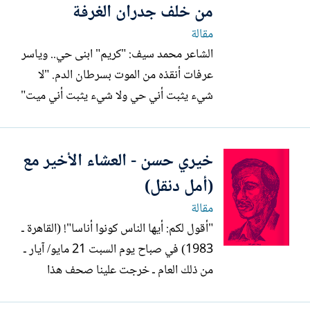
من خلف جدران الغرفة
مقالة
الشاعر محمد سيف: "كريم" ابنى حي.. وياسر
عرفات أنقذه من الموت بسرطان الدم. "لا
شيء يثبت أني حي ولا شيء يثبت أني ميت"
(المعهد القومي للأورام ـ 1983 ) " لقد
أصبحتَ أقرعَ مثلي يا كريم" بهذه الكلمات
خيري حسن - العشاء الأخير مع
القليلة، والبسيطة، والساخرة، والضاحكة داعب
الشاعر أمل دنقل الطفل كريم - صديقه
(أمل دنقل)
الوحيد الذي اختاره من...
مقالة
"أقول لكم: أيها الناس كونوا أناسا"! (القاهرة ـ
1983) في صباح يوم السبت 21 مايو/ آيار ـ
من ذلك العام ـ خرجت علينا صحف هذا
النهار: "بيروت تستعد للسلام مع إسرائيل" و"