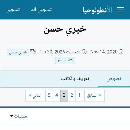
تسجيل الدخول
تسجيل
خيري حسن
ت
ا
Nov 14, 2020
التحديث
Jan 30, 2026
خيري حسن
ا
س
كتاب مصر
ر
م
ي
ا
نصوص
تعريف بالكاتب
خ
ل
ا
ك
ل
ا
السابق
1
2
3
4
5
التالي
إ
ت
ن
ب
ش
تصفيات
ا
ء