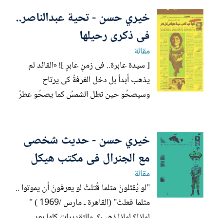
توفيق الحكيم يطلب من النيابة التحقيق في
خيري حسن - تحية عبدالناصر..
اتهامات الشيخ الشعراوي له بسبب مقال
(حديث مع الله) الذي نُشر بالأهرام " و"أسرة
فى ذكرى رحيلها
شاه إيران...
مقالة
[ سيدة عابرة.. فى زمنٍ عابرٍ ]! «القائد لم
يذهب أبداً بل دخل الغرفةُ كى يرتاح
وسيصحُو حين تطل الشمسُ كما يصحُو عطرُ
التفاح السيد نام» (منشية البكرى - 1970 )
كل من كان بجوار سرير الرئيس جمال
خيري حسن - حديث شخصى
عبدالناصر فى ذلك اليوم (الأحد 28 سبتمبر/
أيلول 1970) قد أيقن أنه مات! إلا إنساناً
مع الجنرال فى مكتب هيكل
واحداً كان قد أبعد...
مقالة
"لو يُقتَلونَ مثلما قُتلتُ لو يعرفونَ أن يموتوا ..
مثلما فعلتْ" (القاهرة ـ مارس /1969 ) "
لماذا؟ لماذا ذهب؟..والتقديرات كلها بعد