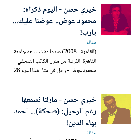
خيري حسن - اليوم ذكراه:
محمود عوض.. عوضنا عليك...
يارب!
مقالة
(القاهرة - 2008) عندما دقت ساعة جامعة
القاهرة، القريبة من منزل الكاتب الصحفي
محمود عوض - رحل في مثل هذا اليوم 28
أغسطس/ أب 2009 - حيث كان يسكن في
6أ شارع ابن مالك / بجوار كوبري الجامعة -
خيري حسن - مازلنا نسمعها
كنت أقف بجوار بيته. الساعة الآن بعد الرابعة
بقليل، في عصر يوم خريفي منعش، حيث
رغم الرحيل: (ضحكة)... أحمد
أقف بجوار سيارة تاكسي في...
بهاء الدين!
مقالة