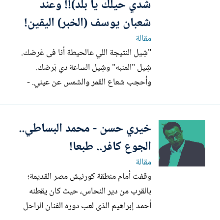
شدي حيلك يا بلد)!! وعند
شعبان يوسف (الخبر) اليقين!
مقالة
"شِيل النتيجة اللي عالحيطة أنا فى عَرضك.
شِيل "المنبه" وشِيل الساعة دي بَرضك.
وأحجب شعاع القمر والشمس عن عيني. -
عايز أعيشها كده. من غير حساب.. فُضك! •••
[القاهرة - 1974] [فى نهاية ذلك العام، أدرك
خيري حسن - محمد البساطي..
الشاعر الراحل زكي عمر (1938 - 1987) -
رحل يوم 24 يوليو / تموز/ فى مدينة...
الجوع كافر.. طبعا!
مقالة
وقفت أمام منطقة كورنيش مصر القديمة؛
بالقرب من دير النحاس، حيث كان يقطنه
أحمد إبراهيم الذى لعب دوره الفنان الراحل