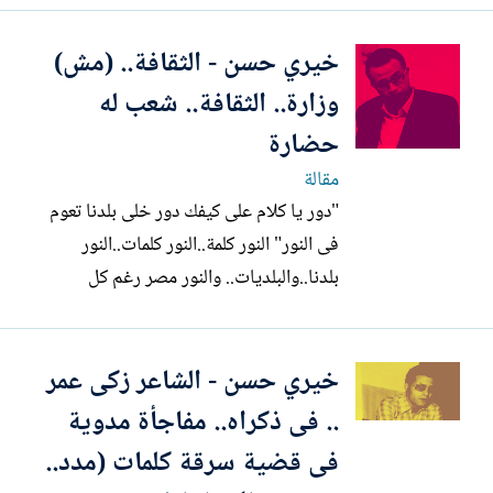
يوليو/ تمُوز من ذلك العام عندما استعدت تلك
خيري حسن - الثقافة.. (مش)
المدينة البعيدة، الهادئة، الجميلة، السعيدة،
لاستقبال مصطفى باشا النحاس، ومن معه
وزارة.. الثقافة.. شعب له
من رجال حزب...
حضارة
مقالة
"دور يا كلام على كيفك دور خلى بلدنا تعوم
فى النور" النور كلمة..النور كلمات..النور
بلدنا..والبلديات.. والنور مصر رغم كل
الأزمات! النور صلاة..والنور غيطان.. النور
(غنوة) فى حارة (ضلمة) وسط الأحزان! النور
خيري حسن - الشاعر زكى عمر
ضمير، وضحكة ومصير، وشهامة، وقَيامه،
وسكة.. ودكة مع( كوباية) شاي! النور
.. فى ذكراه.. مفاجأة مدوية
محاضرة و(ندوة)...
فى قضية سرقة كلمات (مدد..