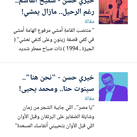
خيري حسن - سميح القاسم..
العصافير سجينة، وأصوات المارة (في حي
رغم الرحيل.. مازال يمشي!
المنيرة / السيدة...
مقالة
" منتصبَ القامةِ أمشي مرفوع الهامة أمشي
في كفي قصفة زيتونٍ وعلى كتفي نعشي" (
الجيزة ـ 1994 ) ذات صباح ممطر شديد
البرودة دلفت إلى مقهي صغير داخل حارة"
مزنوقة"خلف قسم شرطة الجيزة تقع ما بين
خيري حسن - "نحن هنا"..
شارعي ربيع الجيزي( هكذا كان اسمه ووصفه
ـ وشارع أو امتداد - شارع البحر الأعظم(
سينوت حنا.. ومحمد يحيى!
الذي هو النيل ) ـ هكذا...
مقالة
"يا مصر".. اللي جايبة الشجر من زمان
وشايلة الضفاير على البرتقان وقبل الأوان
اللي قبل الأوان بتحييني أنفاسك المسعدة"
(مدينة المنصورة - 1930 ) كان اليوم هو 8