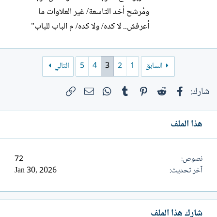
ومُرشح أخد التاسعة/ غير العلاوات ما
أعرفش.. لا كده/ ولا كده/ م الباب للباب"
(القاهرة ـ 1954) 62 عاماً عاشها الممثل/
المطرب عزيز عثمان ( اسم الشهرة محمود
السابق
1
2
3
4
5
التالي
بلاليكا) من الباب للباب!" مربوط ع الدرجة
الثامنة/ والناس درجات" وليس له أحباب ولا
فيسبوك
Reddit
Pinterest
Tumblr
WhatsApp
الرابط
البريد الإلكتروني
شارك:
أصحاب! إلى أن اشتعل...
هذا الملف
نصوص
72
آخر تحديث
Jan 30, 2026
شارك هذا الملف