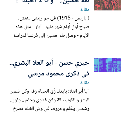
طه حسين.. "وأنا لا أحبك"!
مقالة
( باريس - 1915) فى جو ربيعى منعش،
صباح أول أيام شهر مايو - آيار - مثل هذه
الأيام - وصل طه حسين إلى فرنسا لدراسة
العلوم التاريخية. وبعد 10 أيام تقريباَ جمعه
القدر مع فتاة باريسية جميلة، وهادئة الطبع،
خيري حسن - أبو العلا البشري..
وبسيطة الملامح، وخفيفة الروح، اسمها
(سوزان) كانت تسكن فى منزل رقم 32
في ذكرى محمود مرسي
بشارع اسمه ( ديفير )...
مقالة
"يا أبو العلا: بايدك زُق الحياة زقة وكن ضمير
للبشر وللقلوب دقة وكن غناوي وحلم .. ونور..
وشمس وعَلَم وحروف في وش الظلم تصرخ
تقول لأه" (اليوم الأول - مصر القديمة) كانت
هذه كلمات كتبها شاعر شاب عمره 25 سنة