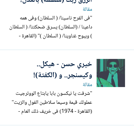
الرزق ربك (مقسمه) بالعدل!
مقالة
"فى الفرح ناسينا/ ( السلطان) وفى همه
داعينا / (السلطان) يسرق ضحكتنا/ ( السلطان
) ويبوح غناوينا/ ( السلطان )" (القاهرة -
2004) ضمن سلسلة حوارات صحفية حملت
اسم ( نجوم على فراش المرض - اقترحها
خيري حسن - هيكل..
علىّ الكاتب الصحفي الراحل حمدي بسيط
رئيس قسم الفن حينذاك - ذهبتُ إلى الفنان
وكيسنجر.. و (الكفتة)!
القدير حسين الشربيني( 1935 -...
مقالة
"شرفت يا نيكسون بابا يابتاع الووترجيت
عملولك قيمة وسيما سلاطين الفول والزيت"
(القاهرة - 1974) فى خريف ذلك العام -
وبالتحديد فى صباح يوم 3 سبتمبر / أيلول -
تم القبض على الشيخ إمام وأحمد فؤاد نجم