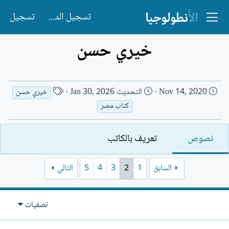
تسجيل الدخول
تسجيل
خيري حسن
ت
ا
Nov 14, 2020
التحديث
Jan 30, 2026
خيري حسن
ا
س
كتاب مصر
ر
م
ي
ا
نصوص
تعريف بالكاتب
خ
ل
ا
ك
ل
ا
السابق
1
2
3
4
5
التالي
إ
ت
ن
ب
ش
تصفيات
ا
ء