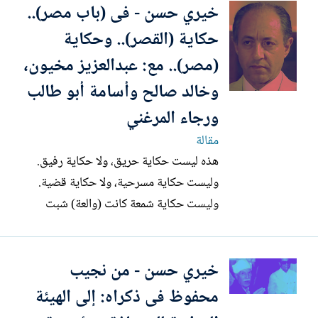
خيري حسن - فى (باب مصر)..
ومعهما سبعة عشر آخرين. وحققت معهم نيابة
أمن الدولة العليا - بعد 48 ساعة قضوها فى
حكاية (القصر).. وحكاية
معتقل القلعة - بتهمة...
(مصر).. مع: عبدالعزيز مخيون،
وخالد صالح وأسامة أبو طالب
ورجاء المرغني
مقالة
هذه ليست حكاية حريق، ولا حكاية رفيق.
وليست حكاية مسرحية، ولا حكاية قضية.
وليست حكاية شمعة كانت (والعة) شبت
نارها فجأة، فقطعت الطريق – طريق الحياة
والنجاة – لما يقرب من 70 مسرحيا ومثقفا
خيري حسن - من نجيب
كانوا داخل قاعة الفنون التشكيلية الملحقة
بقصر ثقافة مدينة بني سويف – شمال
محفوظ فى ذكراه: إلى الهيئة
الصعيد – والتي تبعد عن القاهرة 120كم...