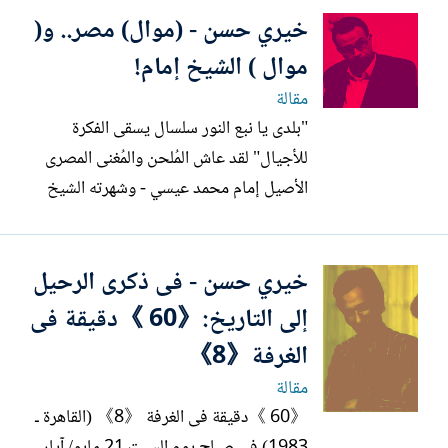
خيري حسن - (موال) مصر.. و(
موال ) الشيخ إمام!
مقالة
"بلدى يا نبع النور سلسال يسقى الفكرة
للأجيال" لقد عاش المُلحن والمُغنى المصرى
الأصيل إمام محمد عيسي - وشهرته الشيخ
إمام - حياته الفقيرة، وأحلامه الكبيرة،
وأفكاره العظيمة، وأنغامه الحزينة، يُؤمن بأن
خيري حسن - فى ذكرى الرحيل
مصر مصدر النور، ومحور الكون، ومهد
الحضارة، وأن هذه الفكرة - فكرة نبع النور -
إلى التاريخ:《60 》دقيقة فى
ما هي إلا - كما قال...
الغرفة《8》
مقالة
《60 》دقيقة فى الغرفة 《8》 (القاهرة ـ