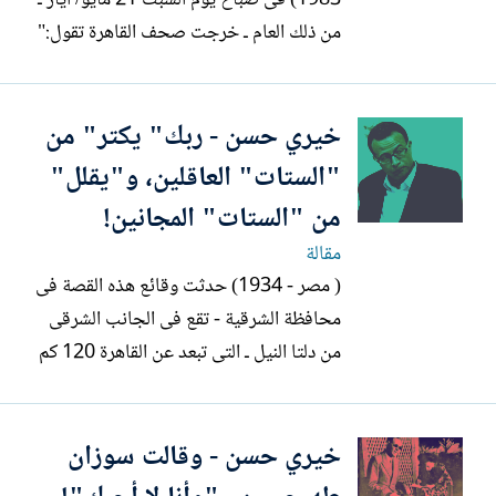
1983) فى صباح يوم السبت 21 مايو/ آيار ـ
من ذلك العام ـ خرجت صحف القاهرة تقول:"
بيروت تستعد للسلام مع إسرائيل" و" توفيق
الحكيم يطلب من النيابة التحقيق فى
خيري حسن - ربك" يكتر" من
اتهامات الشيخ الشعراوى له بسبب مقال
(حديث مع الله) الذى نُشر بالأهرام " و" بنك
"الستات" العاقلين، و"يقلل"
القاهرة يُعلن عن بيع قطع...
من "الستات" المجانين!
مقالة
( مصر - 1934) حدثت وقائع هذه القصة فى
محافظة الشرقية - تقع فى الجانب الشرقى
من دلتا النيل ـ التى تبعد عن القاهرة 120 كم
تقريباَ. بطلة القصة ومحور أحداثها.. زوجة -
كان اسمها منيرة - هجرها زوجها، ولفظها،
خيري حسن - وقالت سوزان
وتركها - وترك البيت كله - وذهب ليعيش عند
الست ( أُمه)! °°° ( القاهرة -...