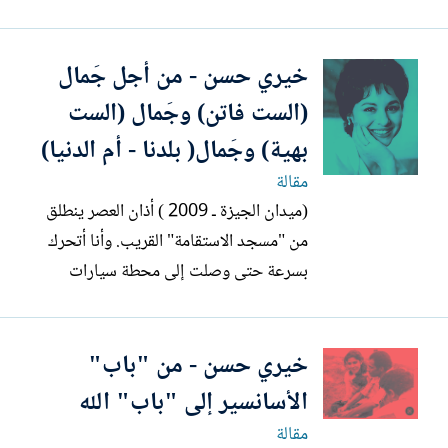
منذ فترة وجيزة عطيات التى جاءت للقاهرة
من مدينة السنبلاوين (دلتا مصر ) لتدرس فى
خيري حسن - من أجل جَمال
كلية الحقوق عام 1956 - إلى رحلة نيلية
للقناطر الخيرية. وبين أمواج النهر الهادئ قال
(الست فاتن) وجَمال (الست
لها: " قبل أن نتزوج يا...
بهية) وجَمال( بلدنا - أم الدنيا)
مقالة
(ميدان الجيزة ـ 2009 ) أذان العصر ينطلق
من "مسجد الاستقامة" القريب. وأنا أتحرك
بسرعة حتى وصلت إلى محطة سيارات
الميكروباص في نهاية الميدان. ـ مدينة الإنتاج
الإعلامي يا أُسطى؟ ـ اتفضل يا بيه! ـ في
خيري حسن - من "باب"
الطريق يرن هاتفي الجوال. اسم "رولا خرسا"
ـ ألوه.. ألوه.. ـ هل وصلت للاستوديو؟ وقبل
الأسانسير إلى "باب" الله
أن أجيب. قالت...
مقالة