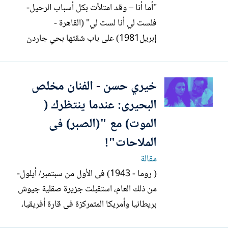
"أما أنا – وقد امتلأت بكل أسباب الرحيل-
فلست لي أنا لست لي" (القاهرة -
إبريل1981) على باب شقتها بحي جاردن
سيتي بوسط القاهرة.. وقفت الفنانة القديرة
«نادية لطفى» - ولدت فى 3 يناير 1937 -
خيري حسن - الفنان مخلص
ورحلت 2020) تودع الأديب الشاب - حينذاك
- «يحيى الطاهر عبدالله». الآن الأسانسير
البحيرى: عندما ينتظرك (
وصل..وضعت يدها على بابه حتى...
الموت) مع "(الصبر) فى
الملاحات"!
مقالة
( روما - 1943) فى الأول من سبتمبر/ أيلول-
من ذلك العام، استقبلت جزيرة صقلية جيوش
بريطانيا وأمريكا المتمركزة فى قارة أفريقيا،
واستسلمت إيطاليا، واندحرت الجيوش