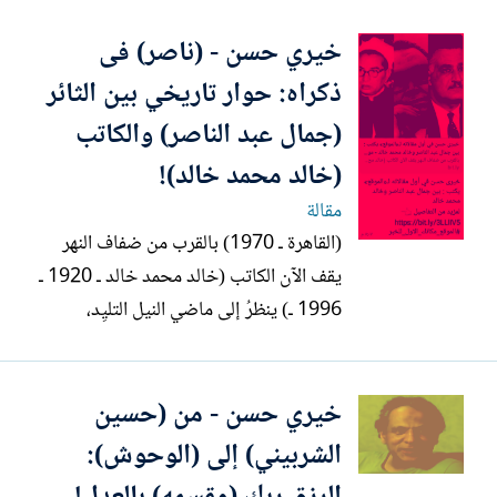
الألمانية، وتم أسر الآلاف منها فى تونس
خيري حسن - (ناصر) فى
والجزائر ومراكش! لتنتهى بعد ذلك - خلال
شهور - الحرب العالمية الثانية بهزيمة المحور
ذكراه: حوار تاريخي بين الثائر
وانتصار الحلفاء...
(جمال عبد الناصر) والكاتب
(خالد محمد خالد)!
مقالة
(القاهرة ـ 1970) بالقرب من ضفاف النهر
يقف الآن الكاتب (خالد محمد خالد ـ 1920 ـ
1996 ـ) ينظرُ إلى ماضي النيل التليِد،
وتاريخه المجيد، وأمواجه الهادئة، بعد نبأ
موت الرئيس جمال عبد الناصر المباغت،
خيري حسن - من (حسين
والمفاجئ للجميع! بصعوبة استطاع الرجوع
إلى(حي المنيل) الذى يعيش فيه عائداَ،
الشربيني) إلى (الوحوش):
ومجهداَ، بعد محاولات فاشلة...