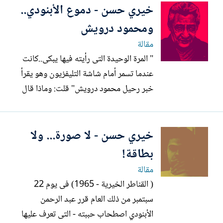
خيري حسن - دموع الأبنودي..
واسمه بدوي جمعة - بعدما شاهد الجزء الأول
من حلقات مسلسل "رحلة السيد أبو العلا
ومحمود درويش
البشري" الذي...
مقالة
" المرة الوحيدة التى رأيته فيها يبكى..كانت
عندما تسمر أمام شاشة التليفزيون وهو يقرأ
خبر رحيل محمود درويش" قلت: وماذا قال
قبل أن تدمع عيناه؟ ردت :"لم ينطق بشىء..
وقالت دموعه كل شىء" - هكذا قالت لى [
خيري حسن - لا صورة... ولا
آية عبد الرحمن الأبنودي] - فى حديث لى
معها نُشر من قبل - واليوم وأنا استرجع
بطاقة!
ذكرياتى القليلة مع...
مقالة
( القناطر الخيرية - 1965) فى يوم 22
سبتمبر من ذلك العام قرر عبد الرحمن
الأبنودي اصطحاب حببته - التى تعرف عليها