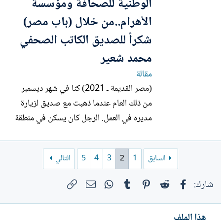
الوطنية للصحافة ومؤسسة
الأهرام..من خلال (باب مصر)
شكراً للصديق الكاتب الصحفي
محمد شعير
مقالة
(مصر القديمة ـ 2021) كنا في شهر ديسمبر
من ذلك العام عندما ذهبت مع صديق لزيارة
مديره في العمل. الرجل كان يسكن في منطقة
(شعبية- إن شئت الدقة- عشوائية) يُطلق
عليها (عزبة خير الله) ـ تقع فوق صخرة جبلية
السابق
1
2
3
4
5
التالي
مرتفعة بعض الشيء على حدود زهراء مصر
القديمة. في الطريق تراجعت ـ لم أعرف وقتها
فيسبوك
Reddit
Pinterest
Tumblr
WhatsApp
الرابط
البريد الإلكتروني
شارك:
أسباب لهذا التراجع...
هذا الملف