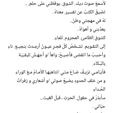
لأسمعَ صوتَ ديك ِ الشوق ِ يوقظني على حلم ٍ ..
تضيقُ الكتبُ عن تفسير ِ معناهُ .
لهُ في مهجتي وطنٌ..
يعذّبني و أهواهُ .
كشوق ِالظامئ ِ المحروم ِ للماءِ.
إلى التقـويم ِ تشـخَصُ كلّ فجـرٍ عيـونٌ أرمِـدتْ بنجيـع ِ ناءِ
وأحسِبُ ما انقضى فأصيـحُ: واهاً /و أجهَـشُ للبقـيّـة
ِبالبُـكاء ِ
فأيـّامـي نزيـفٌ ضـاعَ منـّي /تناهبَهـا الأمـامُ مـعَ الوراءِ
و من خلفِ الحدودِ يضيعُ صوتي /و أشعاري و زفراتُ
الحُـداءِ
سأبذرُ في حقول ِ الحرثِ ، قبلَ الغيث ِ..
حبّاتي .