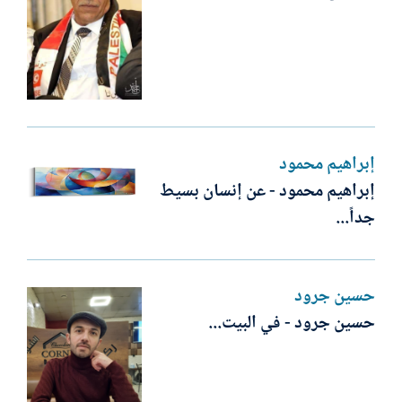
إبراهيم محمود
إبراهيم محمود - عن إنسان بسيط
جداً...
حسين جرود
حسين جرود - في البيت...