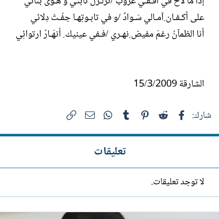
إذا ما لاحَ في أفـقـي غروبٌ /تزلـزلَ ثابتي و هـوى بنائي
على أكـفـان ِآمـالي سَـوادٌ /و في تابـوتِهـا جفّـتْ دِلائي
أنا الظمآنُ رغمَ مفيض ِنهـري /فـفي عينيك ِ أنهَـارُ ارتوائِي
الشارقة 15/3/2009
فيسبوك
Reddit
Pinterest
Tumblr
WhatsApp
الرابط
البريد الإلكتروني
شارك:
تعليقات
لا توجد تعليقات.