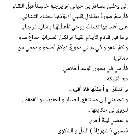
إلى وطني يسـافرُ بي خيالي /و يرجـِعُ خاسِـئاً قبلَ اللقـاءِ
فأرسمُ صورةً بظـلال ِقلـبي أ/لـوّنـُهـا بحنـّاءِ التـنـائي
على أطيـافِها تقـتاتُ روحي /أعـلّـلهَـا بآمـال ِالـرّجـاءِ
و ما في قـادم ِالأيـام ِ لقيـا /و لكِـنَّ السـرابَ خداعُ مـاءِ
و كمْ أغفو و في عيني دموعٌ! /وكمْ أصحو و دمعي من
دمائي!
فأرمي في بحور ِ الوعدِ أحلامي ..
مع الشبكة .
و أنتظرُ ، و أجذبُها فلا أقوى..
و تجذبني إلى مستنقع ِ الصيادِ و العفريتِ و القمقمْ .
لتروي لي حكايتَها ..
و تمضي ليلةٌ أخرى..
فتسبي ( شهرزادُ ) الليلَ و الشكوى