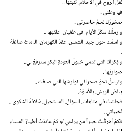
لعلّ الروحَ في الأحلام ِ تنبتها ..
فيا وطني ..
صخورُك لحمُ خاصرتي ..
و رملُكَ سكّرُ الأيام ِ في طغيان ِ علقمِها ..
و اسمُك حولَ جيد ِ الشمس ِ عقدُ الكهرمان ِ الـ ماتَ صائغُهُ
.
و ذِكراكَ التي تدمي خيولَ العودةِ البكرِ سترفعُ لي..
صواريَها .
وترسلُ نحوَ صحرائي نوارسَها التي صبغَت ..
بياضَ الريش ِ بالأسوَدْ.
فجاشتْ في متاهات ِ السؤال ِ المستحيل ِ سُلافةُ الشكوى ..
لخيباتي .
فكمْ أهرقْـتُ حبـراً من يراعي /و كمْ عاندْتُ أطيـارَ المسـاءِ