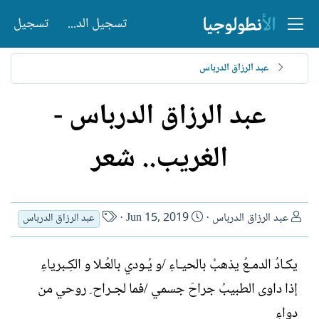
تسجيل الدخول
تسجيل
عبد الرزاق الدرباس
عبد الرزاق الدرباس -
الغريب.. شعر
ا
ت
ا
عبد الرزاق الدرباس
Jun 15, 2019
عبد الرزاق الدرباس
ل
ا
س
ك
ر
م
يكـادُ الدمـعُ يذهبُ بالحيـاءِ /و يُـودي بالعُـلا و الكِـبرياءِ
ا
ي
ا
ت
خ
ل
إذا داوى الطبيبُ جراحَ جسمي /فما لجـراح ِ روحي من
ب
ا
ك
دواءِ