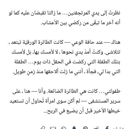
نظرتُ إلى يدي المرتجفتين… ما زالتا تقبضان عليه كما لو
أنه آخر ما تبقّى من ركضي بين الأعشاب.
هناك — عند حافة الوعي — كانت الطائرة الورقيّة تبتعد ،
تتلاشى. وكنتُ أمدّ يدي نحوها ، لا لأمسك بها، بل لأمسك
بتلك الطفلة التي ركضت في الحقل ذات يوم… الطفلة
التي بدا لي، فجأة ، أنني ما زلت ألاحقها منذ زمنٍ طويل.
طفولتي… كانت هي الطائرة الضائعة. وأنا — هنا ، على
سرير المستشفى — لم أكن سوى امرأة تُحاول أن تستعيد
خيطها الأخير قبل أن يضيع في الريح...
فيسبوك
Reddit
Pinterest
Tumblr
WhatsApp
الرابط
البريد الإلكتروني