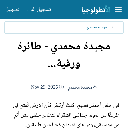
تسجيل الدخول
تسجيل
مجيدة محمدي
مجيدة محمدي - طائرة
ورقية...
ا
ت
مجيدة محمدي
Nov 29, 2025
ل
ا
ك
ر
في حقل أخضر فسيح، كنتُ أركض كأن الأرض تُفتح لي
ا
ي
طريقًا من ضوء. جدائلي الشقراء تتطاير خلفي مثل أثرٍ
ت
خ
ب
ا
من موسيقى، وذراعاي تمتدان كجناحين طليقين،