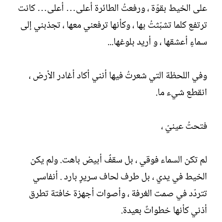
على الخيط بقوّة ، ورفعتُ الطائرة أعلى… أعلى… كانت
ترتفع كلما تشبّثتُ بها ، وكأنها ترفعني معها ، تجذبني إلى
سماءٍ أعشقها ، و أريد بلوغها...
وفي اللحظة التي شعرتُ فيها أنني أكاد أغادر الأرض ،
انقطع شيء ما.
فتحتُ عينيّ ،
لم تكن السماء فوقي ، بل سقفٌ أبيض باهت. ولم يكن
الخيط في يدي ، بل طرف لحاف سريرٍ بارد . أنفاسي
تتردّد في صمت الغرفة ، وأصوات أجهزة خافتة تطرق
أذني كأنها خطواتٌ بعيدة.