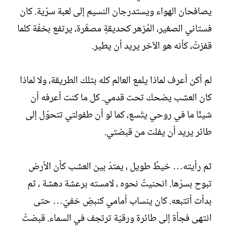
ل
يصافحان الهواء ويستدرجان النسيم إلى لعبة سرّية. كان
إ
ن
فستاني الصغير، المُزهر كحديقةٍ مصغّرة، يرتفع بخفّة كلما
ش
قفزتُ، كأنه هو الآخر يريد أن يطير.
ا
ء
لم أكن أعرف لماذا يلمع العالم كله بتلك الطريقة، ولا لماذا
كان العشب يضحك تحت قدمي. كل ما كنت أعرفه أن
شيئًا ما في روحي يتّسع، كما لو أن طفولتي تتحوّل إلى
طائر يريد أن يفلت من قبضتي.
ثم رأيته… خيطٌ طويل ، يمتدّ بين العشب كأن الأرض
تبوح بسرّها. انحنيتُ نحوه ، لامسته برعشة دهشة ، ثم
بدأت أتتبعه. كان ينساب أمامي كنبضٍ خفيّ… حتى
انتهى فجأة إلى طائرة ورقيّة ترتجف في السماء. قبضتُ