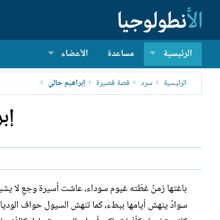
الرئيسية
مساعدة
الأعضاء
الرئيسية
سرد
قصة قصيرة
إبراهيم حالي
إب
باغتها زمنٌ غطّته غيوم سوداء، عاشت أسيرة وجعٍ لا يشبه 
سوادٌ ينهش أيامها ببطء، كما تنهش السيول حواف الوديا