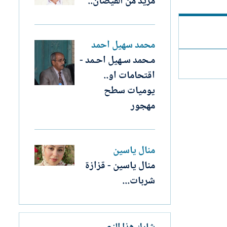
مزيد من الفيضان..
محمد سهيل أحمد
مـحمد سـهيل احـمد -
اقتحامات او..
يوميات سطح
مهجور
منال ياسين
منال ياسين - قزازة
شربات...