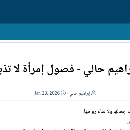
راهيم حالي - فصول إمرأة لا تذب
ا
ت
إبراهيم حالي
Jan 23, 2026
ل
ا
ك
ر
جمالها ولا نقاء روحها.
ا
ي
ن.
ت
خ
ب
ا