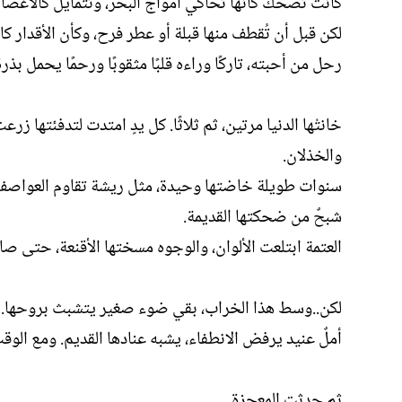
كانت تضحك كأنّها تحاكي أمواج البحر، وتتمايل كالأغصان
لكن قبل أن تُقطف منها قبلة أو عطر فرح، وكأن الأقدار ك
رحل من أحبته، تاركًا وراءه قلبًا مثقوبًا ورحمًا يحمل بذ
خانتْها الدنيا مرتين، ثم ثلاثًا. كل يدٍ امتدت لتدفئتها
والخذلان.
سنوات طويلة خاضتها وحيدة، مثل ريشة تقاوم العواصف.
شبحٌ من ضحكتها القديمة.
العتمة ابتلعت الألوان، والوجوه مسختها الأقنعة، حتى صا
لكن..وسط هذا الخراب، بقي ضوء صغير يتشبث بروحها.
أملٌ عنيد يرفض الانطفاء، يشبه عنادها القديم. ومع الوقت
ثم حدثت المعجزة.