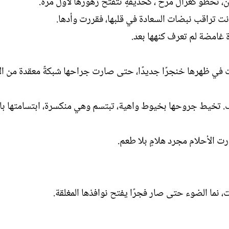
، تخطو كغزال مرح ، كحديقةٍ تتفتح زهورها لأول مرة.
ل
انت تراقب نبضات السعادة في قلبها، فقررت وأدها.
إ
ن
رة غامضة لم تعرف كنهها بعد.
ش
ا
ء
 زرعت في ظهرها خنجرًا جديدًا، حتى صارت جراحها شبكةً معقدة من ال
 تخيط جروحها بخيوط واهية، تبتسم وهي منكسرة، ابتسامتها باه
رت الأحلام مجرد هلامٍ بلا طعم.
، نما الضوء حتى صار فجرًا يفتح نوافذها المغلقة.