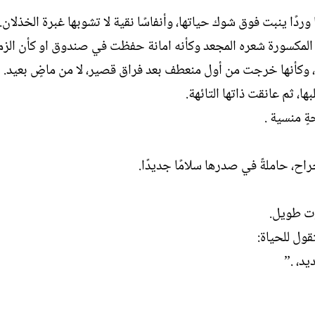
ردًا ينبت فوق شوك حياتها، وأنفاسًا نقية لا تشوبها غبرة الخذلان.
ه المكسورة شعره المجعد وكأنه امانة حفظت في صندوق او كأن الزم
ية، وكأنها خرجت من أول منعطف بعد فراق قصير، لا من ماضٍ بعيد.
، ثم عانقت ذاتها التائهة.
ٍ منسية .
اح، حاملةً في صدرها سلامًا جديدًا.
وت طويل.
قول للحياة:
يد، .”