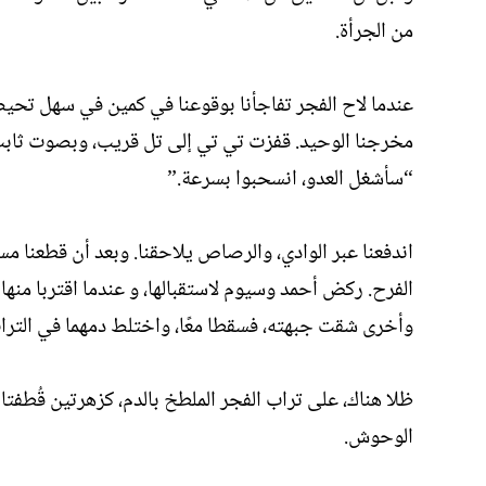
من الجرأة.
عندما لاح الفجر تفاجأنا بوقوعنا في كمين في سهل تحيط 
مخرجنا الوحيد. قفزت تي تي إلى تل قريب، وبصوت ثابت
“سأشغل العدو، انسحبوا بسرعة.”
اندفعنا عبر الوادي، والرصاص يلاحقنا. وبعد أن قطعنا مس
الفرح. ركض أحمد وسيوم لاستقبالها، و عندما اقتربا من
وأخرى شقت جبهته، فسقطا معًا، واختلط دمهما في الترا
ظلا هناك، على تراب الفجر الملطخ بالدم، كزهرتين قُطفتا 
الوحوش.