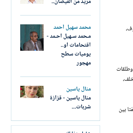
مزيد من الفيضان..
محمد سهيل أحمد
وف،
مـحمد سـهيل احـمد -
اقتحامات او..
يوميات سطح
مهجور
 وطلقات
خلف،
منال ياسين
منال ياسين - قزازة
شربات...
تا بين