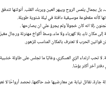
ل
ا
ف، بل بجمال يلمس الروح ويبهر العين ويربك القلب. أنوثتها تتدفق ك
إ
ت
ن
ب
ها كأنه مقطوعة موسيقية دافئة في ليلة شتوية طويلة.
ش
 الجنون ،إلا انه كان خجولاً ولم يجرؤ علي ان يصارحها .
ا
ء
لى مكان ناءٍ، بلا كهرباء ولا ماء، وسط أكواخ مهترئة ورجال مغبرّ
قوانين الحرب لا تعترف بالمكان المناسب للزهور.
لا تحب ارتداء الزي العسكري، وغالبًا ما تجلس على طاولة خشبية 
فتر آخر أكثر بؤسًا.
 جارة، نقاتل نيابة عن معارضيها ضد حاكمها، نحصد أرواحًا لا نعرف