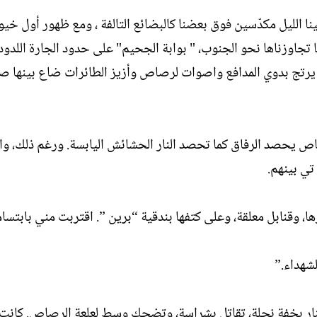
ا الليل مكدّسين فوق بعضنا كالبضائع التالفة ، ومع ظهور أول خي
تجاوزناها نحو الجنوب، " بوابة الجحيم" على حدود الجارة اللدود.
 ، و يرتج بدوي المدافع واصوات لرصاص وأزيز الطائرات ضاع بينها ص
صاص يحصد الرفاق كما تحصد النار الحشائش اليابسة. ورغم ذلك، وا
تي بينهم.
وقنابل معلقة، وعلى كتفها بندقية “برين ”. اقتربت مني بابتسامة
لشهداء.”
ر بخفة نحلة، تقاتل بشراسة، وتضحك وسط لعلعة الرصاص. كانت