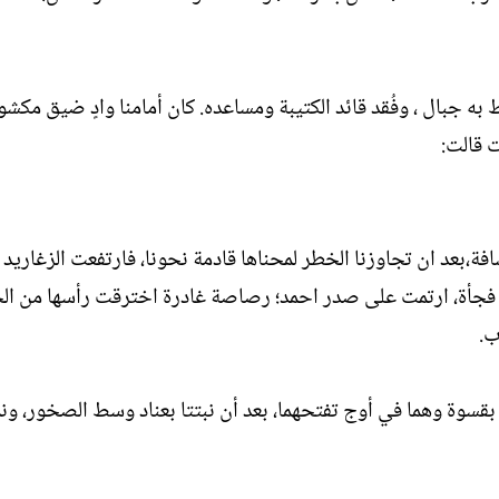
به جبال ، وفُقد قائد الكتيبة ومساعده. كان أمامنا وادٍ ضيق مكش
 قالت:
افة،بعد ان تجاوزنا الخطر لمحناها قادمة نحونا، فارتفعت الزغاريد
ها فجأة، ارتمت على صدر احمد؛ رصاصة غادرة اخترقت رأسها من ال
ب.
بقسوة وهما في أوج تفتحهما، بعد أن نبتتا بعناد وسط الصخور، ونمَ