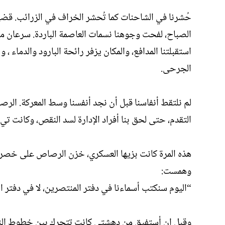
حُشرنا في الشاحنات كما تُحشر الخراف في الزرائب. قضين
الصباح، لفحت وجوهنا نسمات العاصمة الباردة. سرعان ما 
استقبلتنا المدافع، والمكان يزفر رائحة البارود والدماء
الجرحى.
لم نلتقط أنفاسنا قبل أن نجد أنفسنا وسط المعركة. الر
التقدم، حتى لحق بنا أفراد الإدارة لسد النقص، وكانت تي 
هذه المرة كانت بزيها العسكري، خزن الرصاص على خصرها، 
وهمست:
“اليوم سنكتب أسماءنا في دفتر المنتصرين، لا في دفتر ا
وقبل ان أستفيق من دهشتي كانت تتحرك بين خطوط النا