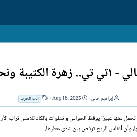
كتيبة ونحلة الحرب
ا
ت
ا
إبراهيم حالي
Aug 18, 2025
أدب الحرب
ل
ا
س
ك
ر
م
حمل معها عبيرًا يوقظ الحواس وخطوات بالكاد تلامس تراب الأرض
ا
ي
ا
ت
خ
ل
ها، وأن أنفاس الريح ترقص بين شذى عطرها.
ب
ا
ك