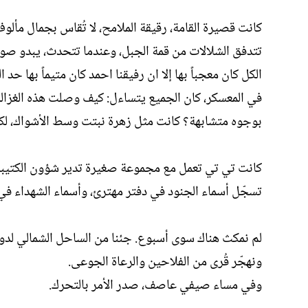
كانت قصيرة القامة، رقيقة الملامح، لا تُقاس بجمال مألو
تتدفق الشلالات من قمة الجبل، وعندما تتحدث، يبدو صوت
الكل كان معجباً بها إلا ان رفيقنا احمد كان متيماً بها حد
في المعسكر، كان الجميع يتساءل: كيف وصلت هذه الغزالة إ
بوجوه متشابهة؟ كانت مثل زهرة نبتت وسط الأشواك، لكن 
كانت تي تي تعمل مع مجموعة صغيرة تدير شؤون الكتيبة. 
تسجّل أسماء الجنود في دفتر مهترئ، وأسماء الشهداء في د
لم نمكث هناك سوى أسبوع. جئنا من الساحل الشمالي لدولة
ونهجّر قُرى من الفلاحين والرعاة الجوعى.
وفي مساء صيفي عاصف، صدر الأمر بالتحرك.