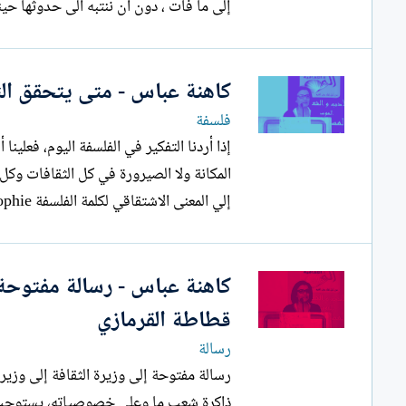
إلى ما فات ، دون أن ننتبه الى حدوثها حينا
كاهنة عباس - متى يتحقق التن
فلسفة
إذا أردنا التفكير في الفلسفة اليوم، فعلين
إلي المعنى الاشتقاقي لكلمة الفلسفة philosophie لدى...
كاهنة عباس - رسالة مفتوحة ا
قطاطة القرمازي
رسالة
ذاكرة شعب ما وعلى خصوصياته، يستوجب الر