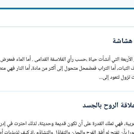
ل
ا
إ
ت
ن
ب
ش
ا
ء
 هشاشة
صر الأربعة التي أنشأت حياة ،حسب رأي الفلاسفة القدامى . أما الماء فمعرض
رف الثبات، أما التراب فمضمحل متحول إلى أكثر من مادة، أما النار فهي منط
تزول لتعود إلى...
اقة الروح بالجسد
غريبة، فهي تملك القدرة على أن تكون قديمة وحديثة، لذلك احترت في إدرا
أن تفتح له أفق الفرح والحزن والتفاؤل والتشاؤم ،إذ كيف لذبذبات أص