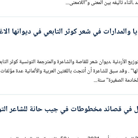
ثناء تأليفه بين المعنى و"اللامعنى...
ا والمدارات في شعر كوثر التابعي في ديوانها الاغن
زيع الأردنية ،ديوان شعر للقاصة والشاعرة والمترجمة التونسية كوثر التاب
ب لها" . وقد سبق للشاعرة أن أنتجت باللغتين العربية والألمانية عدة مؤلفات
لخادمة الصغيرة" سنة...
ول في قصائد مخطوطات في جيب حانة للشاعر الت