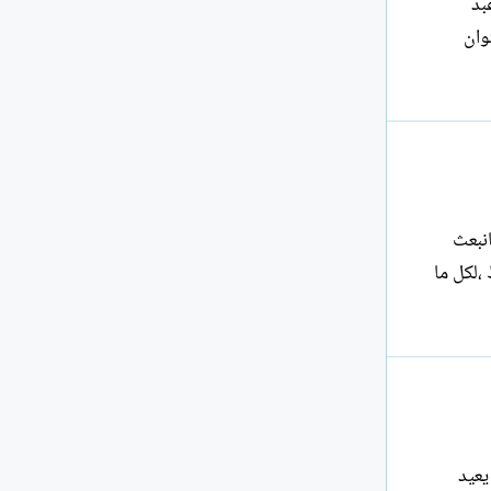
ونسي عبد
وان
انبعث
قيد ولا شرط ،لكل ما
يعيد