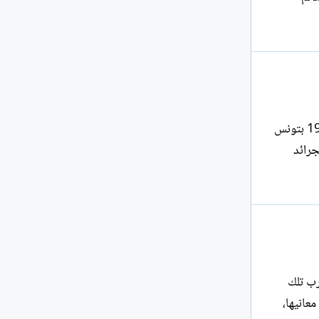
لا اكتب انطلاقا من اللغة، بل من عنصر خارجي يثير في الرغبة في الكتابة. كاهنة عباس كاتبة تونسية من مواليد 1964 بتونس
جرائد
رب تلك
 معانيها،