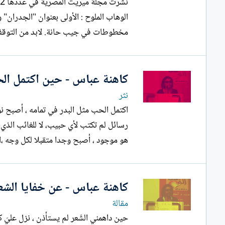
الوهاب الملوح : الأولى بعنوان "الجدران" 
مخطوطات في جيب حانة. لابد من التوقف عند
كاهنة عباس - حين اكتمل ال
نثر
اكتمل الحب مثل البدر في تمامه ، أصبح نو
هو موجود ، أصبح وجدا متقبلا لكل وجه ،اك
كاهنة عباس - عن خفايا الشع
مقالة
حين داهمني الشّعر لم يستأذن ، نزل عليّ كالم