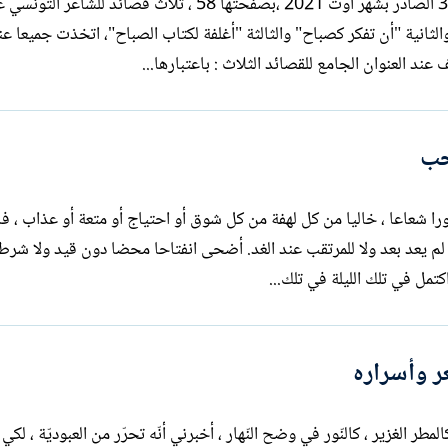
نشرت مجلة ميريت المصرية في عددها 32 الصادر بشهر أوت 2021 ،بصفحتها 58 ، ثلاث قصائد للشاعر الت
والثانية "أن تفكر كصباح" والثالثة "أغلفة لكتاب الصباح"، اتخذت جميعا عن
 العنوان الجامع للقصائد الثلاث : باعتبارها...
حب
را شعاعا ، خاليا من كل لهفة من كل شوق أو احتياج أو متعة أو عذاب ، ف
رسائل لم تكتب لأي حبيب، لا للغائب الذي لم يعد بعد ولا للمرتقب عند الغد. أضحى انفتاحا محضا دون 
تمل في تلك الليلة في تلك...
ر وأسراره
طر الغزير ، كالنّور في وضح النّهار ، أخبرني أنّه تحرّر من العبوديّة ، لكي 