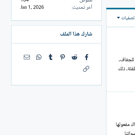
نصوص
104
آخر تحديث
Jan 1, 2026
تصفيات
شارك هذا الملف
فيسبوك
Reddit
Pinterest
Tumblr
WhatsApp
البريد الإلك
 للجفاف،
الرابط
فئة، ذلك
ك مفعولها
واتنا