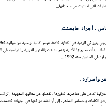
ارات التي اندثرت هي منجزاتها...
باس ، أجراه حايسنت.
اة ، بدأت مسيرتها الأدبية بنشر مقالات باللغتين العربية والفرنسية في ال
ر وأسراره .
حركية تدخل على عناصرها فتغيرها ، تفصلها عن معانيها المعهودة، إثر تس
 إلى مفاصلها . ويتواصل رشق الكلمات بإحساس الشاعر ، إلى أن تفقد مواقعها في الجهات فتتشتت