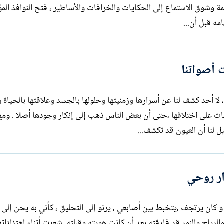
للكلمة سرّها . أعاد إليّ لحن المواويل القديمة وشوق الاستماع إلى الحكايات والخرافات والأساطير ، فتح 
مه قبل أن...
 أصواتنا
وح بملامحها أو بمن تكون ، لا أحد كشف لنا عن أسرارها وزمنيتها وحلولها بالجسد وعلاقتها بالحيا
سفات على اختلافها ،حتى أن بعض الناس ذهب إلى إنكار وجودها أصلا . ومع
ل لنا أن العيون قد تكشف...
ر روحي
أخذت عصفورا منكسر الجناحين بين يدي و كان يرتجف ،يتخبط بين أصابعي ، يرنو إلى التحليق ، كأني به
القديمة دون أن يفلح ، بدت لي أن السماء والرياح والنور قد فارقته بعد أن كانت هويت