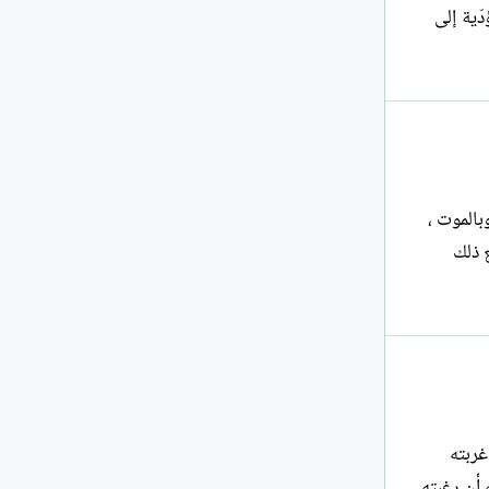
النوافذ المؤدّية إلى
ة وبالموت ،
 ذلك
 يحن إلى غربته
ه وقبلته. شعرت أثناء اهتزازاته أن رغبته