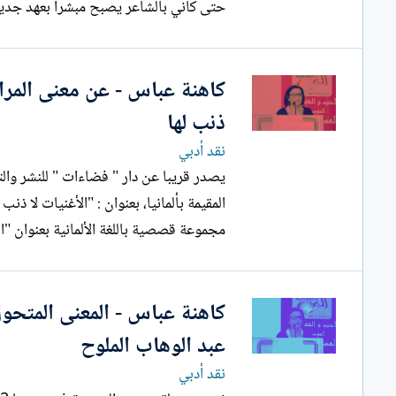
حتى كأني بالشاعر يصبح مبشرا بعهد جديد ،أ
كاهنة عباس - عن معنى المراي
ذنب لها
نقد أدبي
يصدر قريبا عن دار " فضاءات " للنشر والتو
المقيمة بألمانيا، بعنوان : "الأغنيات لا ذن
مجموعة قصصية باللغة الألمانية بعنوان "ا
كاهنة عباس - المعنى المتح
عبد الوهاب الملوح
نقد أدبي