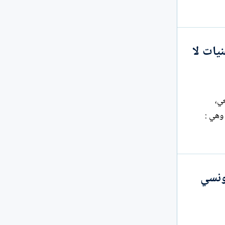
يات لا
عي،
 وهي :
ونسي