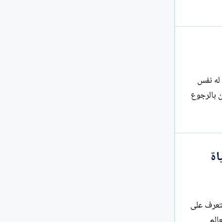
 له نفس
تهم، لكن بالرجوع
اة
لى دراية تامة، أن التعرف على
الم