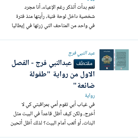
نعم بدأت أتذكر رغم الإعياء، أنا مجرد
شخصية داخل لوحة فنية، رأيتها منذ فترة
في واحد من المتاحف التي زرتها في إيطاليا
ربما هولاندا ممكن بريطانيا، نعمأنا عالق في
نسيج لوحة هيرونيموس بوش، "حديقة
عبد النبي فرج
المسرات الدنيوية": مغروساً داخل الجزء
عبدالنبي فرج - الفصل
الأوسط حيث الجحيم مجسدا، هناك غربة
مقتطف
أعيشها وأنا على الحافة كيف وصلت...
الاول من رواية "طفولة
ضائعة"
رواية
في غياب أبي تقوم أمي بمراقبتي كي لا
أخرج، ولكن كيف أظل قاعداً في البيت مثل
البنات، أو ألعب أمام البيت؟ لذلك أظل أتحين
الفرصة حتى أنسلتَ من البيت فريرة نحو