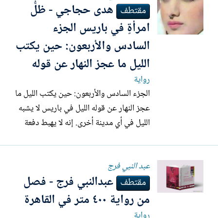
هدى حجاجي - ظلُّ
مقتطف
امرأةٍ في باريس الجزء
السادس والأربعون: حين يكتب
الليل ما عجز النهار عن قوله
رواية
الجزء السادس والأربعون: حين يكتب الليل ما
عجز النهار عن قوله الليل في باريس لا يشبه
الليل في أي مدينة أخرى. إنه لا يهبط دفعة
واحدة، بل يتسلل ببطء، كعاشقٍ يخشى أن
يوقظ الذاكرة. أفتح نافذتي المطلة على
عبد النبي فرج
السين، فأشعر أن النهر يكتب هو الآخر
عبدالنبي فرج - فصل
مذكراته. الماء لا ينسى. كل موجة تحمل وجهًا
مقتطف
مرّ من هنا،...
من رواية ٤٠٠ متر في القاهرة
رواية