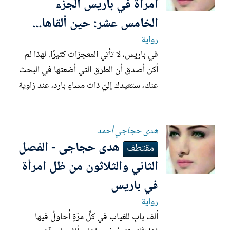
مسكت بطنها ووقعت فى...
امرأة في باريس الجزء
الخامس عشر: حين ألقاها...
رواية
في باريس، لا تأتي المعجزات كثيرًا. لهذا لم
أكن أصدق أن الطرق التي أضعتها في البحث
عنك، ستعيدك إليّ ذات مساءٍ بارد، عند زاوية
شارعٍ اعتاد أن يشهد وحدتي. كنتُ أمشي
كعادتي، أجرُّ خلفي أيامًا طويلة من الحنين،
ھدى حجاجي أحمد
وأحمل في قلبي من الغياب ما يكفي لعمرٍ
هدى حجاجى - الفصل
كامل، حتى رفعتُ رأسي فجأة... وكانت هي
مقتطف
اللحظة...
الثاني والثلاثون من ظل امرأة
في باريس
رواية
ألف بابٍ للغياب في كلِّ مرّةٍ أُحاولُ فيها