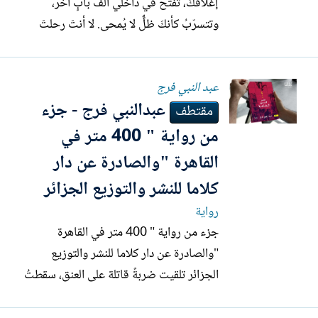
إغلاقَكَ، تفتحُ في داخلي ألفَ بابٍ آخر،
وتتسرّبُ كأنكَ ظلٌّ لا يُمحى. لا أنتَ رحلتَ
حقًا، ولا أنا بقيتُ كما كنتُ بعدكَ. ألمسُ ظلَّك،
فتستيقظُ في جسدي أماكنُ لم أكن أعلمُ أنّها
عبد النبي فرج
تنتظرني. --- كان الأمرُ أشبهَ بالدخولِ إلى
عبدالنبي فرج - جزء
بيتٍ مهجور. أظنُّ...
مقتطف
من رواية " 400 متر في
القاهرة "والصادرة عن دار
كلاما للنشر والتوزيع الجزائر
رواية
جزء من رواية " 400 متر في القاهرة
"والصادرة عن دار كلاما للنشر والتوزيع
الجزائر تلقيت ضربةً قاتلة على العنق، سقطتُ
على الأرضية الخرسانية ممدًا، لا قدرة لي على
الحركة مجرد جثة لا أشعر بشيء بقعةُ دماء