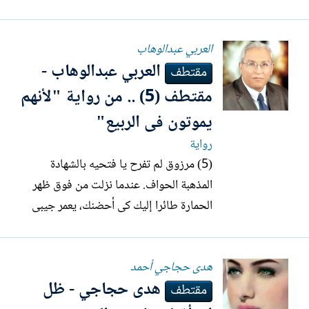
وتمسح دمعة على فراق أمى، كانت تُحمِّل
معك خرجىْ الحمارة بالخيرات. أو كنت
العربي عبدالوهاب
ترسلها قائلا: شوفى أهلك بالمرة. أه.. يا أبى.
العربي عبدالوهاب -
اليوم صرت يتيمة حقا. فتحى ربما تكون
مقتطف
صلابة أمى وجفاف...
مقتطف (5) .. من رواية "لأنهم
يموتون فى الربيع"
رواية
(5) مرزوق لم تفرح يا فتحيه بالشهادة
المذهبة الحواف. عندما نزلت من فوق ظهر
الحمارة طائرا إليك كى أحضنك، يعمر جيبى
عشر جنيهات حمراء. وليت وجهك إلى ظلام
المندرة باكية. اهتزت فرحتى، اندلق جردل
ھدى حجاجي أحمد
ماء وسخ على شالى الأبيض حين أخبرتنى
هدى حجاجي - ظل
بأن ثناء فى المستشفى. : سايبها حلوة؟!! :
مقتطف