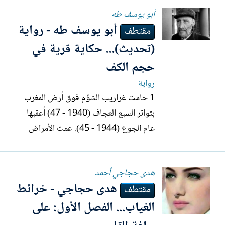
أبو يوسف طه
تتسع نتيجةَ نزيف من الرأس ودوار خفيف
أبو يوسف طه - رواية
وصور تتابع خاطفةً، وجوه متعددة، شرائح
مقتطف
ضوء تظهر ثم تختفي،...
(تحديث)... حكاية قرية في
حجم الكف
رواية
1 حامت غراريب الشؤم فوق أرض المغرب
بتواتر السبع العجاف (1940 - 47) أعقبها
عام الجوع (1944 - 45). عمت الأمراض
والوفيات ، نحلت الأجساد ورمدت الأعين
وغزا القرع الرؤوس وطفح الجلد بالبتور بحث
ھدى حجاجي أحمد
النساء حاملات المناجل في الظهيرة عن نبات
ھدى حجاجي - خرائط
إيرني في أرض الحقول الجدباء ليعدن منه
مقتطف
بعد معالجة سمِّيته خبزا ، يغلى...
الغياب... الفصل الأول: على