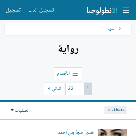
تسجيل الدخول
تسجيل
سرد
رواية
الأقسام
1
...
22
التالي
مقتطف
تصفيات
ھدى حجاجي أحمد