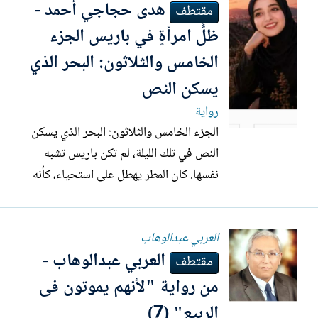
ھدى حجاجي أحمد -
ليست حبرًا على ورق، بل مسؤولية، وأن
مقتطف
الصمت أحيانًا...
ظلُّ امرأةٍ في باريس الجزء
الخامس والثلاثون: البحر الذي
يسكن النص
رواية
الجزء الخامس والثلاثون: البحر الذي يسكن
النص في تلك الليلة، لم تكن باريس تشبه
نفسها. كان المطر يهطل على استحياء، كأنه
يخشى إزعاج الحزن الجالس إلى جواري. أما
أنا فكنت أجلس أمام الورقة البيضاء وأتأملها
العربي عبدالوهاب
كما يتأمل الناجون البحر بعد الغرق. كلما
العربي عبدالوهاب -
حاولت أن أكتب عن شيءٍ آخر انتهيت إليك،
مقتطف
وكلما حاولت...
من رواية "لأنهم يموتون فى
الربيع" (7)