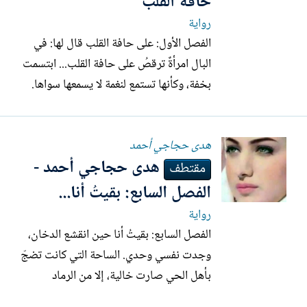
حافة القلب
رواية
الفصل الأول: على حافة القلب قال لها: في
البال امرأةٌ ترقصُ على حافة القلب... ابتسمت
بخفة، وكأنها تستمع لنغمة لا يسمعها سواها.
قالت بصوت متقطع بين الحلم واليقظة: أنا لا
أنامُ لأحلم، بل أسرقُ الليلَ من عينِ السهر،
ھدى حجاجي أحمد
وأعجنُ من خوائكَ طفلاً يشبهُ شتاتي… ثم
ھدى حجاجي أحمد -
أُسمّيهِ أنت. جلسا على أطراف مقهى صغير،
مقتطف
قرب...
الفصل السابع: بقيتُ أنا...
رواية
الفصل السابع: بقيتُ أنا حين انقشع الدخان،
وجدت نفسي وحدي. الساحة التي كانت تضجّ
بأهل الحي صارت خالية، إلا من الرماد
المتراكم، رماد يشبه ثلجًا أسود يذوب ببطء