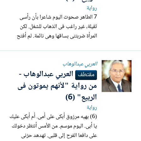
رواية
7 الطاهر صحوت اليوم شاعرا بأن رأسى
ثقيلة، غير راغب فى الذهاب للشغل. لكن
المرأة ضربتنى بساقها وهى نائمة. لم أفتح
عينى. ظلت خيالات سوداء تتراءى لى كأننى
فى بيت واسع كبير متعدد الفتحات. تطل منه
العربي عبدالوهاب
رؤوس مخيفة.. أهرب. رغم يقينى أن نجلاء
العربي عبدالوهاب -
لكزتنى ثانية ولم أنهض. كررت، فانتفضت
مقتطف
بضيق. كان ريقى ناشفا، شربت...
من رواية "لأنهم يموتون فى
الربيع" (6)
رواية
(6) بهيه مرزوق أبكى على أمى. أم أبكى عليك
يا أبى. اليوم موسم. من الأمس أنتظر دخولك
على دافعا الفرح إلى قلبى. تهدهد حزنى