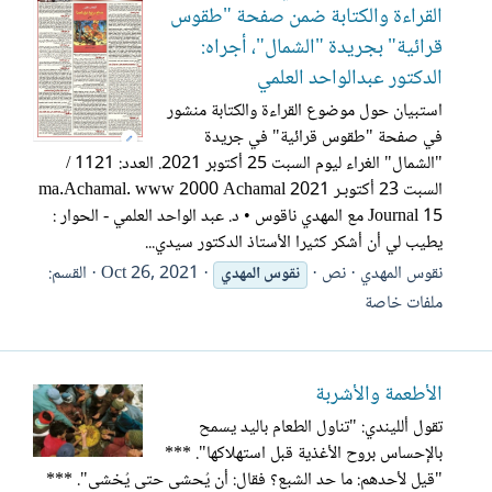
القراءة والكتابة ضمن صفحة "طقوس
قرائية" بجريدة "الشمال"، أجراه:
الدكتور عبدالواحد العلمي
استبيان حول موضوع القراءة والكتابة منشور
في صفحة "طقوس قرائية" في جريدة
"الشمال" الغراء ليوم السبت 25 أكتوبر 2021. العدد: 1121 /
السبت 23 أكتوبـر 2021 ma.Achamal. www 2000 Achamal
Journal 15 مع المهدي ناقوس • د. عبد الواحد العلمي - الحوار :
يطيب لي أن أشكر كثيرا الأستاذ الدكتور سيدي...
نقوس المهدي
نص
Oct 26, 2021
القسم:
نقوس
المهدي
ملفات خاصة
الأطعمة والأشربة
تقول ألليندي: "تناول الطعام باليد يسمح
بالإحساس بروح الأغذية قبل استهلاكها". ***
"قيل لأحدهم: ما حد الشبع؟ فقال: أن يُحشى حتى يُخشى". ***