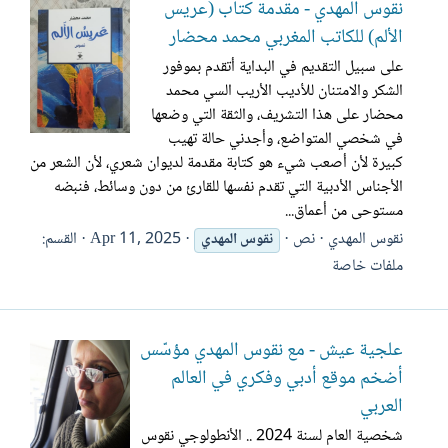
نقوس المهدي - مقدمة كتاب (عريس
الألم) للكاتب المغربي محمد محضار
على سبيل التقديم في البداية أتقدم بموفور
الشكر والامتنان للأديب الأريب السي محمد
محضار على هذا التشريف، والثقة التي وضعها
في شخصي المتواضع، وأجدني حالة تهيب
كبيرة لأن أصعب شيء هو كتابة مقدمة لديوان شعري، لأن الشعر من
الأجناس الأدبية التي تقدم نفسها للقارئ من دون وسائط، فنبضه
مستوحى من أعماق...
نقوس المهدي
نص
Apr 11, 2025
القسم:
نقوس
المهدي
ملفات خاصة
علجية عيش - مع نقوس المهدي مؤسّس
أضخم موقع أدبي وفكري في العالم
العربي
شخصية العام لسنة 2024 .. الأنطولوجي نقوس