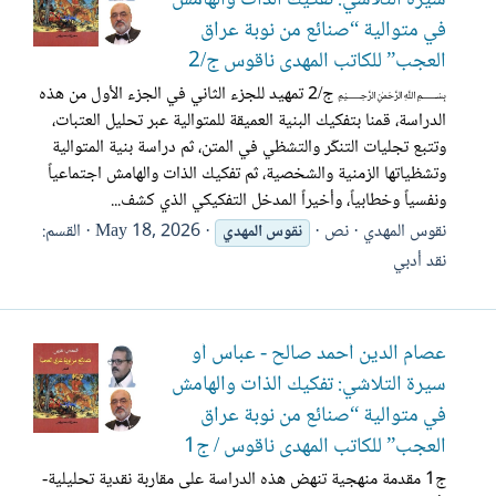
في متوالية “صنائع من نوبة عراق
العجب” للكاتب المهدى ناقوس ج/2
﷽ ج/2 تمهيد للجزء الثاني في الجزء الأول من هذه
الدراسة، قمنا بتفكيك البنية العميقة للمتوالية عبر تحليل العتبات،
وتتبع تجليات التنكّر والتشظي في المتن، ثم دراسة بنية المتوالية
وتشظياتها الزمنية والشخصية، ثم تفكيك الذات والهامش اجتماعياً
ونفسياً وخطابياً، وأخيراً المدخل التفكيكي الذي كشف...
نقوس المهدي
نص
May 18, 2026
القسم:
نقوس
المهدي
نقد أدبي
عصام الدين أحمد صالح - عباس أو
سيرة التلاشي: تفكيك الذات والهامش
في متوالية “صنائع من نوبة عراق
العجب” للكاتب المهدى ناقوس / ج1
ج1 مقدمة منهجية تنهض هذه الدراسة على مقاربة نقدية تحليلية-