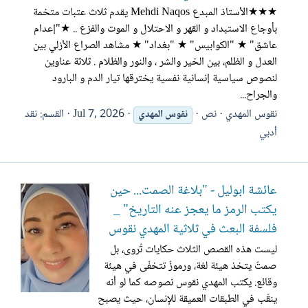
★★★الأستاذ المبدع Mehdi Naqos يقدم ثلاث عتبات متخمة
بأوجاع الاستبداد و القهر و الاحتلال و الموت والفزع .. ★"إعدام
عاشق" ★ "الكوابيس" ★ "بغداد" ★ مشاهد الصراع الأزلي بين
العدل و الظلم، بين الخير والشر ، والنور والظلام . ثلاثة عناوين
لنصوص سياسية إنسانية نفسية يخترقها تيار الدم و البارود
والجراح...
نقوس المهدي
نص
Jul 7, 2026
القسم:
نقد
نقوس
المهدي
أدبي
عائشة ابوليل - "بلاغة الصمت... حين
يكتب الرمز ما يعجز عنه التاريخ" _
فلسفة البعث في ثلاثية المهدي نقوس
ليست هذه القصص الثلاث حكايات تُروى، بل
صمتٌ يتخذ هيئة لغة، ورموزٌ تتخفّى في هيئة
وقائع. يكتب المهدي نقوس نصوصه كما لو أنه
ينقّب في الطبقات العميقة للإنسان، حيث يصبح