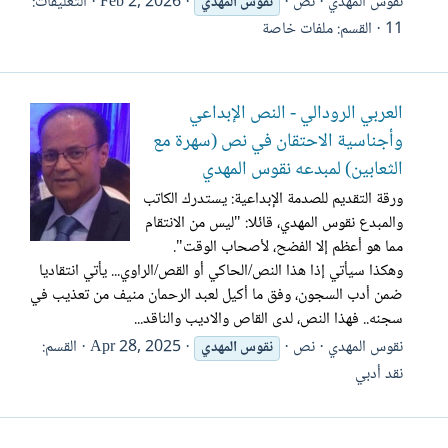
نقوس المهدي
نص
Feb 2, 2026
التعليقات:
نقوس
المهدي
11
القسم:
ملفات خاصة
العربي الرودالي - النص الإبداعي
وأجناسية الاحتقان في نص (سهرة مع
الثعابين) لمبدعه نقوس المهدي
ورقة التقديم للصدمة الإبداعية: يستدرك الكاتب
والمبدع نقوس المهدي، قائلا: "ليس من الانتقام
مما هو أعظم إلا الفضح، لأصحاب الوقت".
وهكذا سيأتي إذا هذا النص/الحاكي أو القص/الراوي... يأتي انتقاديا
ضمن أدب السجون، وفق ما أكيل لعبد الرحمان منيف من تعذيب في
سجنه.. فهذا النص، لدى القاص والاديب والناقد...
نقوس المهدي
نص
Apr 28, 2025
القسم:
نقوس
المهدي
نقد أدبي