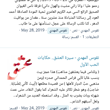
اليوسفية / المغرب في: 26 – 05 - 2019 ( يا اللي ما شفتوني
رحمو عليا / وانا راني مشيت والهول داني) فرقة ناس الغيوان
الصديق الرائع السي عبد الكريم العامري تحية المودة الصادقة أحمد
العود إلى رسائلنا المتبادلة منذ عشرين سنة ، عقدان من يواقيت
الدهر ، كنا نكتب الرسالة على عجل، نستأمنها على ما طاب...
نقوس المهدي
نص
May 28, 2019
نقوس
المهدي
التعليقات: 1
القسم:
رسالة
نقوس المهدي - سيرة العشق.. حكايات
الحب الأول
( وللناس فيما يعشَقونَ مذاهبُ) هذا عجز بيت
ينسب غالبا لأبي فراس الحمداني صدره (ومنْ
مذهبي حبُّ الديارِ لأهلها ) من قصيدة مطلعها (أبِيتُ كَأني لِلصَّبَابَة ِ
صَاحِبُ)، وهو شطر تكاثر عليه الشعراء كما يقول النقاد، حتى عمت
شهرته وبات يضرب به المثل ، وقد استعمله العديد من الشعراء ،
ولعل أسبقهم الشاعر...
نقوس المهدي
نص
May 24, 2019
القسم:
نقوس
المهدي