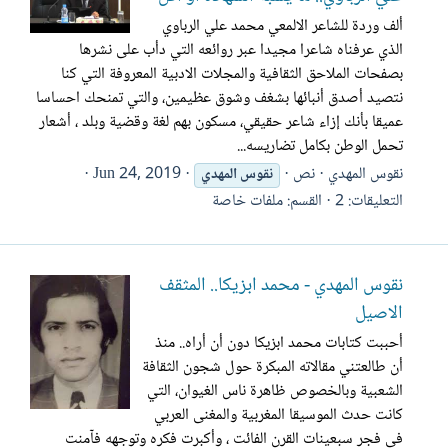
ألف وردة للشاعر الالمعي محمد علي الرباوي
الذي عرفناه شاعرا مجيدا عبر روائعه التي دأب على نشرها
بصفحات الملاحق الثقافية والمجلات الادبية المعروفة التي كنا
نتصيد أصدق أنبائها بشغف وشوق عظيمين، والتي تمنحك احساسا
عميقا بأنك إزاء شاعر حقيقي، مسكون بهم لغة وقضية وبلد ، أشعار
تحمل الوطن بكامل تضاريسه...
نقوس المهدي
نص
Jun 24, 2019
نقوس
المهدي
التعليقات: 2
القسم:
ملفات خاصة
نقوس المهدي - محمد ابزيكا.. المثقف
الاصيل
أحببت كتابات محمد ابزيكا دون أن أراه.. منذ
أن طالعتني مقالاته المبكرة حول شجون الثقافة
الشعبية وبالخصوص ظاهرة ناس الغيوان، التي
كانت حدث الموسيقا المغربية والمغنى العربي
في فجر سبعينات القرن الفائت ، وأكبرت فكره وتوجهه فآمنت