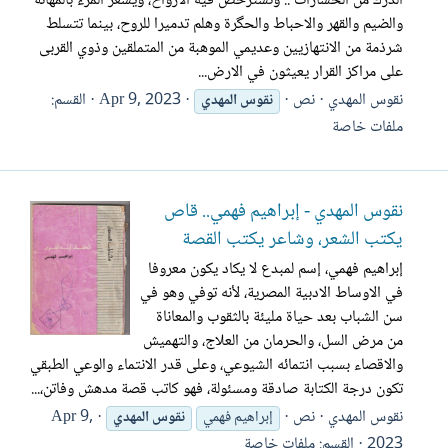
الدرك من الخسارات .. وتسترخص فيه الارواح، ويشعر المرء بالمهانة
والضيم والقهر والاحباط والحگرة وهلم تدميرا للروح، بينما تتسلط
شرذمة من الانتهازيين وعديمي الموهبة من المتملقين وذوي القربى
على مراكز القرار يعيثون في الارض...
نقوس المهدي
نص
Apr 9, 2023
القسم:
نقوس
المهدي
ملفات خاصة
نقوس المهدي - إبراهيم فهمي.. قاص
يكتب الشعر، وشاعر يكتب القصة
إبراهيم فهمي، إسم لمبدع لا يكاد يكون معروفا
في الاوساط الادبية المصرية، لأنه توفي وهو في
سن الشباب بعد حياة مليئة بالثقوب والمعاناة
من مرض السل، والحرمان من العلاج، والتهميش
والاقصاء بسبب انتمائه الشيوعي، وعلى قدر الانتماء والوعي الطبقي
تكون درجة الكتابة صادقة ومسئولة، فهو كاتب قصة مدهش وفاتن،...
نقوس المهدي
نص
Apr 9,
إبراهيم فهمي
نقوس
المهدي
2023
القسم:
ملفات خاصة