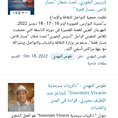
إدريس الخوري.. تحت شعار: "مسار
قاص.. مسار قصة"
نظمت جمعية التواصل للثقافة والإبداع
بــ"مدينة النوارس، الصويرة أيام 16 - 17 - 18 دجنير 2022..
المهرجان العربي للقصة القصيرة في دورته التاسعة التي خصصت
للقاص المغربي الراحل "إدريس الخوري" تحت شعار: "مسار قاص..
مسار قصة"، بدعم من وزارة الثقافة والشباب والتواصل، وبشراكة
مع جهة مراكش-آسفي، أثُثه...
نقوس المهدي
نص
Dec 18, 2022
القسم:
نقوس
المهدي
ملفات خاصة
نقوس المهدي - "ذكريات سرمدية
Souvenirs Vivaces" للشاعر عبد
اللطيف بحيري.. قراءة في المتن
والعتبات
ديوان " ذكريات سرمدية Souvenirs Vivaces" هو العمل الشعري