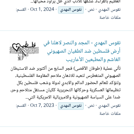
العظيم بالقراءة، عشقها للأدب الذي ظل يراود مخيالها...
نقوس المهدي
نص
Oct 1, 2024
القسم:
نقوس
المهدي
ملفات خاصة
نقوس المهدي - المجد والنصر لاهلنا في
أرض فلسطين ضد الطغيان الصهيوني
الغاشم والمطبعين الأعاريب
تأتي عملية (طوفان الأقصى) فجر السابع من أكتوبر ضد الاستيطان
الصهيوني المتغطرس لتعيد للاذهان ملاحم المقاومة الفلسطينية،
ولتؤكد للعالم الحضور الدائم والابدي لدولة وشعب فلسطين بكل
تنظيماتها العسكرية وحركاتها التحريرية ككيان مستقل متلاحم وحر،
ضدا على السياسة الصهيونية والامبريالية الامريكية التي...
نقوس المهدي
نص
Oct 7, 2023
القسم:
نقوس
المهدي
ملفات خاصة