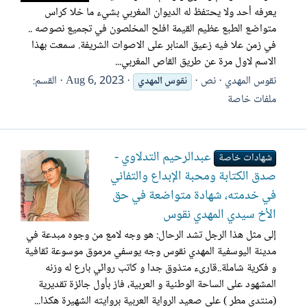
يعرفه أحد ولا يحتفظ له الديوان المغربي بشيء ما خلا كراس
متواضع الطبع عظيم القيمة افلح المخلصون في تجميع نصوصه ..
في زمن علا فيه زعيق المنابر على الاصوات الشريفة. سمعت بهذا
الاسم لاول مرة عن طريق القاص المغربي...
نقوس المهدي
نص
Aug 6, 2023
القسم:
نقوس
المهدي
ملفات خاصة
عبدالرحيم التدلاوي -
شهادات خاصة
صدق الكتابة ومحبة الإبداع والتفاني
في خدمته، شهادة متواضعة في حق
الأخ سيدي المهدي نقوس
إلى مثل هذا الرجل تشد الرحال: هو وجه لامع من وجوه مبدعة في
مدينة اليوسفية المهدي نقوس وجه يوسفي مرموق موسوعة ثقافية
و فكرية شاملة..قارىء متذوق جدا و كاتب روائي بارع له وزنه
المشهود على الساحة الوطنية و العربية، فاز بأول جائزة تقديرية
(منتدى مطر ) على صعيد الرواية العربية بروايته الشهيرة هكذا...