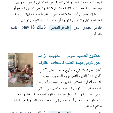
تأويلية متعددة المستويات، تنطلق من النظر إلى النص السردي
بوصفه بنية جمالية ودلالية معقدة، لا تختزل في تمثيل الواقع أو
إعادة إنتاجه، بل تُعيد تشكيله داخل اللغة، وتُعيد مساءلة شروط
تمثيله ذاتها. وتفترض القراءة أن متوالية "صنائع من نوبة...
نقوس المهدي
نص
May 18, 2026
القسم:
نقوس
المهدي
نقد أدبي
الدكتور السعيد نقوس... الطبيب الزاهد
الذي كرس مهنة الطب لاسعاف الفقراء
"شهادة رقدت في خلطري خمس سنين" في
"لمزيندة" القرية النموذجية الصغيرة الوديعة
التابعة لادارة المكتب الشريف للفوسفاط بنواحي
اليوسفية، نشأ نقوس السعيد الطفل، كان الثاني
ضمن احد عشر ابنا لعامل مياوم بمغاور الفوسفاط، اختير له من
الاسماء (عياد) قبل أن يتحول إلى السعيد بعد الشروع في اعتماد
نظام الحالة...