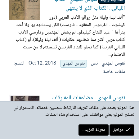
الليالي.. الكتاب الذي لا ينتهي
"ألف ليلة وليلة مثل روائع الأدب الغربي (دون
كيشوت - الفردوس المفقود - فاوست) الكل يستشهد بها ولا أحد
يقرأها " عبد الفتاح كيليطو.. لم يشغل المهتمين ودارسي الأدب
كتاب عربي أكثر مما شغلتهم حكايات ( ألف ليلة وليلة)، أو (كتاب
الليالي العربية) كما يحلو للنقاد الغربيين تسميته، لا من حيث
الاهتمام...
نقوس المهدي
نص
Oct 12, 2018
القسم:
نقوس
المهدي
ملفات خاصة
نقوس المهدي - مضاعفات المفارقات
اللغوية..
هذا الموقع يعتمد على ملفات تعريف الارتباط لتحسين خدماته، الاستمرار في
تصفح الموقع يعني موافقتك على استخدام هذه الملفات.
تجرنا قضية رفض اعتماد السفير الباكستاني "
ميانغيل أكبر زب " في سنة 2013 والتي خلقت
موافق
معرفة المزيد...
توثرا دبلوماسيا بين دول الخليج وإسلام آباد،
واسم دبلوماسي من موريتانيا الشقيقة ينطقه المذيعون عندنا بوجل