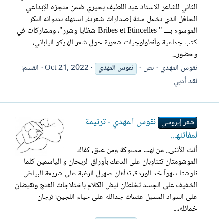
الثاني للشاعر الاستاذ عبد اللطيف بحيري ضمن منجزه الإبداعي
الحافل الذي يشمل ستة إصدارات شعرية، استهله بديوانه البكر
الموسوم بــــ " Bribes et Etincelles شظايا وشرر"، ومشاركات في
كتب جماعية وأنطولوجيات شعرية حول شعر الهايكو الياباني،
وحضور...
نقوس المهدي
نص
Oct 21, 2022
القسم:
نقوس
المهدي
نقد أدبي
نقوس المهدي - ترنيمة
شعر إيروسي
لمفاتنها..
أنت الأنثى.. من لهب مسبوكة ومن عبق، كفاك
الموشومتان تتناوبان على الدعك بأوراق الريحان و الياسمين كلما
ناوشتا سهواً خد الوردة، تدلَقان صهيل الرغبة على شريعة البياض
الشفيف على الجسد تخلطان نبض الكلام باختلاجات الغنج وتقبضان
على السواد المسبل عتمات جدائله على حياء اللجين! ترجان
خمائله،...