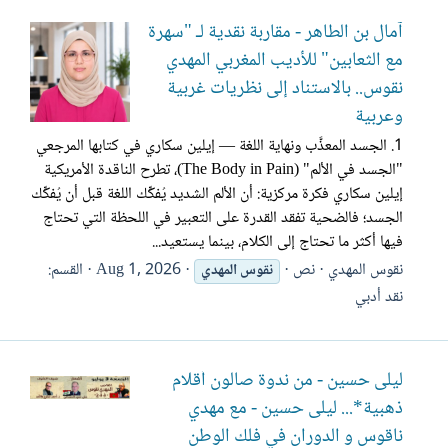
آمال بن الطاهر - مقاربة نقدية لـ "سهرة
مع الثعابين" للأديب المغربي المهدي
نقوس.. بالاستناد إلى نظريات غربية
وعربية
1. الجسد المعذَّب ونهاية اللغة — إيلين سكاري في كتابها المرجعي
"الجسد في الألم" (The Body in Pain)، تطرح الناقدة الأمريكية
إيلين سكاري فكرة مركزية: أن الألم الشديد يُفكِّك اللغة قبل أن يُفكِّك
الجسد؛ فالضحية تفقد القدرة على التعبير في اللحظة التي تحتاج
فيها أكثر ما تحتاج إلى الكلام، بينما يستعيد...
نقوس المهدي
نص
Aug 1, 2026
القسم:
نقوس
المهدي
نقد أدبي
ليلى حسين - من ندوة صالون أقلام
ذهبية*... ليلى حسين - مع مهدي
ناقوس و الدوران في فلك الوطن