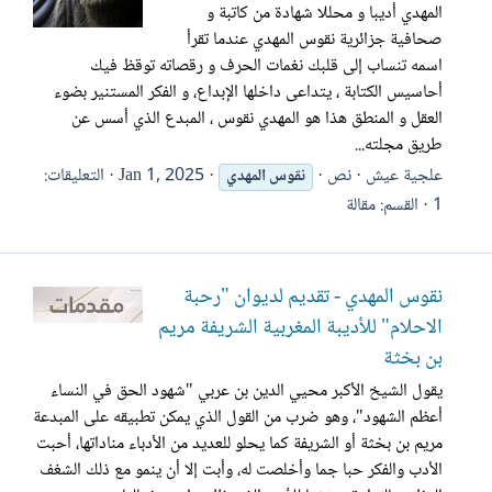
المهدي أديبا و محللا شهادة من كاتبة و
صحافية جزائرية نقوس المهدي عندما تقرأ
اسمه تنساب إلى قلبك نغمات الحرف و رقصاته توقظ فيك
أحاسيس الكتابة ، يتداعى داخلها الإبداع، و الفكر المستنير بضوء
العقل و المنطق هذا هو المهدي نقوس ، المبدع الذي أسس عن
طريق مجلته...
علجية عيش
نص
Jan 1, 2025
التعليقات:
نقوس
المهدي
1
القسم:
مقالة
نقوس المهدي - تقديم لديوان "رحبة
الاحلام" للأديبة المغربية الشريفة مريم
بن بخثة
يقول الشيخ الأكبر محيي الدين بن عربي "شهود الحق في النساء
أعظم الشهود"، وهو ضرب من القول الذي يمكن تطبيقه على المبدعة
مريم بن بخثة أو الشريفة كما يحلو للعديد من الأدباء مناداتها، أحبت
الأدب والفكر حبا جما وأخلصت له، وأبت إلا أن ينمو مع ذلك الشغف