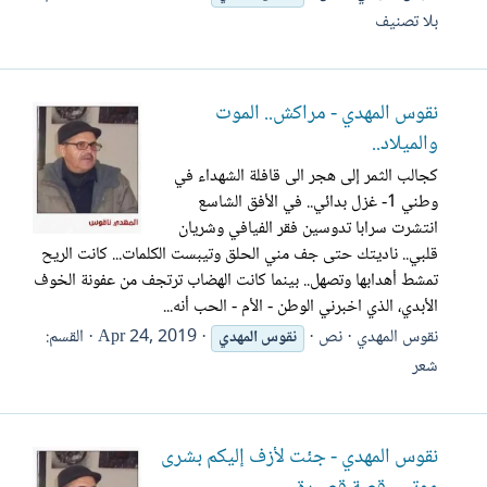
بلا تصنيف
نقوس المهدي - مراكش.. الموت
والميلاد..
كجالب الثمر إلى هجر الى قافلة الشهداء في
وطني 1- غزل بدائي.. في الأفق الشاسع
انتشرت سرابا تدوسين فقر الفيافي وشريان
قلبي.. ناديتك حتى جف مني الحلق وتيبست الكلمات... كانت الريح
تمشط أهدابها وتصهل.. بينما كانت الهضاب ترتجف من عفونة الخوف
الأبدي، الذي اخبرني الوطن - الأم - الحب أنه...
نقوس المهدي
نص
Apr 24, 2019
القسم:
نقوس
المهدي
شعر
نقوس المهدي - جئت لأزف إليكم بشرى