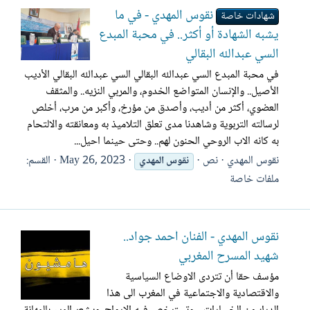
نقوس المهدي - في ما
شهادات خاصة
يشبه الشهادة أو أكثر.. في محبة المبدع
السي عبدالله البقالي
في محبة المبدع السي عبدالله البقالي السي عبدالله البقالي الأديب
الأصيل.. والإنسان المتواضع الخدوم، والمربي النزيه.. والمثقف
العضوي، أكثر من أديب، وأصدق من مؤرخ، وأكبر من مرب، أخلص
لرسالته التربوية وشاهدنا مدى تعلق التلاميذ به ومعانقته والالتحام
به كانه الاب الروحي الحنون لهم.. وحتى حينما احيل...
نقوس المهدي
نص
May 26, 2023
القسم:
نقوس
المهدي
ملفات خاصة
نقوس المهدي - الفنان أحمد جواد..
شهيد المسرح المغربي
مؤسف حقا أن تتردى الاوضاع السياسية
والاقتصادية والاجتماعية في المغرب الى هذا