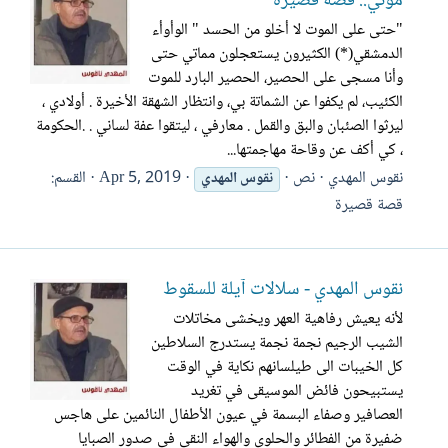
موتي.. قصة قصيرة
"حتى على الموت لا أخلو من الحسد " الوأوأء
الدمشقي(*) الكثيرون يستعجلون مماتي حتى
وأنا مسجى على الحصير، الحصير البارد للموت
الكئيب، لم يكفوا عن الشماتة بي، وانتظار الشهقة الأخيرة . أولادي ،
ليرثوا الصئبان والبق والقمل . معارفي ، ليتقوا عفة لساني . .الحكومة
، كي أكف عن وقاحة مهاجمتها...
نقوس المهدي
نص
Apr 5, 2019
القسم:
نقوس
المهدي
قصة قصيرة
نقوس المهدي - سلالات آيلة للسقوط
لأنه يعيش رفاهية العهر ويخشى مخاتلات
الشيب الرجيم نجمة نجمة يستدرج السلاطين
كل الخيبات الى طيلسانهم نكاية في الوقت
يستبيحون فائض الموسيقى في تغريد
العصافير وصفاء البسمة في عيون الأطفال النائمين على هاجس
ضفيرة من الفطائر والحلوى والهواء النقي في صدور الصبايا