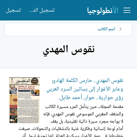
تسجيل الدخول
تسجيل
اسم الكاتب
نقوس المهدي
نقوس المهدي.. حارس الكلمة الهادئ
وعابر الأغوار إلى بساتين السرد العربي
رؤى حوارية.. حوار..أحمد طايل.
مقدمة المجلة:ـ حين يتأمل المرء مسيرة الكاتب
والمثقف المغربي الموسوعي نقوس المهدي، فإنه
لا يواجه مجرد سيرة ذاتية تقليدية، بل يقف
أمام لوحة إنسانية وفكرية غنية بالتشظيات والتحولات، صيغت
خطوطها في عمق الأغوار وسكينة العزلة. إنها تجربة لرجل آثر