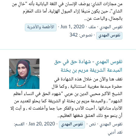
‏من مجازات الشاي: يوصَف الإنسان في اللغة اليابانية بأنه "خالٍ مِن
الشاي"، حين يكون مَنيعًا إزاء الميول الهزلية، أما ذلك المُغرَم
بالجمال، والباحث عن...
نقوس المهدي
ملف
Jun 1, 2020
الأطعمة والأشربة
نصوص: 342
نقوس
المهدي
نقوس المهدي - شهادة حق في حق
المبدعة الشريفة مريم بن بخثة
نقف هنا والآن من خلال هذه الشهادة في
حضرة مبدعة مغربية استثنائية ، وكما قال
الشيخ الأكبر محيي الدين بن عربي "شهود الحق في النساء أعظم
الشهود" ، والمبدعة مريم بن بخثة او الشريفة كما يحلو للعديد من
الأدباء مناداتها ، أحبت الأدب والفكر حبا جما وأخلصت له ، و أبت إلا
أن ينمو مع ذلك العشق شغفها العظيم...
نقوس المهدي
نص
Jan 20, 2020
القسم:
نقوس
المهدي
نقد أدبي