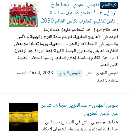
نقوس المهدي - (هْنا طاحْ
كرة القدم
الرْيَالْ.. هْنا نْشَطْحو عْلِيهْ).. بمناسبة
إعلان تنظيم المغرب لكأس العالم 2030
(هنا طاح الريال، هنا نشطحو عليه)، هذه لازمة
تتردد في الأهازيج المغربية، تترجم شدة الفرح والبهجة والأنس
والسرور في الاحتفالات والأعراس الشعبية، وربما تقابلها مع بعض
التفاوت الطبقي والمعنوي الجملة الأثيرة: (هنا الوردة، هنا نرقص)،
نسوق هذا الكلام بمناسبة إعلان المغرب رسميا لاحتضان بطولة
كأس العالم...
نقوس المهدي
نص
Oct 4, 2023
القسم:
نقوس
المهدي
ملفات خاصة
نقوس المهدي - عبدالعزيز حجاج.. شاعر
من الزمن المغربي
هذا شاعر مغربي عاش في النسيان، بعيدا عن
سرادقات الولائم والمرق وأوهام الشعراء، لا يكاد