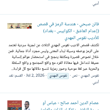
أدبي
فاتن صبحي - هندسة الرمز في قصص
(إعدام العاشق - الكوابيس - بغداد)
للأديب نقوس المهدي
تكشف قصص الاديب نقوس المهدي الثلاث عن تجربة سردية تعتمد
على الرمز بوصفه وسيلة لبناء المعنى وليس مجرد أداة جمالية. فمن
خلال نصوص قصيرة ومكثفة ينجح في استحضار عوالم إنسانية
عميقة تتداخل فيها معاناة الفرد مع واقع المجتمع و واقع السلطة
والحرية عبر لغة موحية وصور رمزية تتسع دلالاتها مع كل قراءة...
نقوس المهدي
نص
Jul 2, 2026
القسم:
نقد
نقوس
المهدي
أدبي
عصام الدين أحمد صالح - عباس أو
سيرة التلاشي: تفكيك الذات والهامش